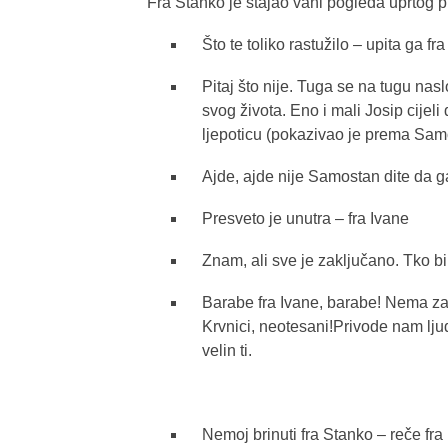
Fra Stanko je stajao vani pogleda uprtog 
Što te toliko rastužilo – upita ga fra
Pitaj što nije. Tuga se na tugu na
svog života. Eno i mali Josip cij
ljepoticu (pokazivao je prema Samo
Ajde, ajde nije Samostan dite da ga
Presveto je unutra – fra Ivane
Znam, ali sve je zaključano. Tko bi
Barabe fra Ivane, barabe! Nema za nj
Krvnici, neotesani!Privode nam ljude
velin ti.
Nemoj brinuti fra Stanko – reče fr