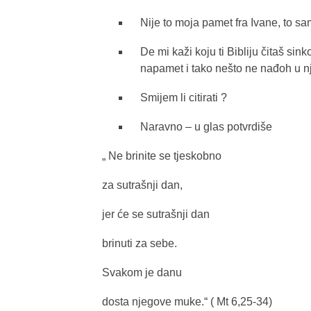
Nije to moja pamet fra Ivane, to sam
De mi kaži koju ti Bibliju čitaš sin
napamet i tako nešto ne nađoh u nj
Smijem li citirati ?
Naravno – u glas potvrdiše
„ Ne brinite se tjeskobno
za sutrašnji dan,
jer će se sutrašnji dan
brinuti za sebe.
Svakom je danu
dosta njegove muke.“ ( Mt 6,25-34)