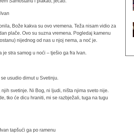
prem Samostanu i plakao, jecao.
 Ivan
slonila, Bože kakva su ovo vremena. Teža nisam vidio za
eli dan plače. Ovo su suzna vremena. Pogledaj kamenu
stanu) nijednog od nas u njoj nema, a noć je.
 je stra samog u noći – tješio ga fra Ivan.
 se usudio dirnut u Svetinju.
ih svetinje. Ni Bog, ni ljudi, ništa njima sveto nije.
, tko će dicu hraniti, mi se razbježali, tuga na tugu
a Ivan tapšući ga po ramenu