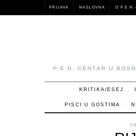
PRIJAVA
NASLOVNA
O P.E.N.
P.E.N. CENTAR U BOS
KRITIKA/ESEJ
PISCI U GOSTIMA
N
O