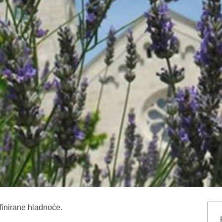
finirane hladnoće.