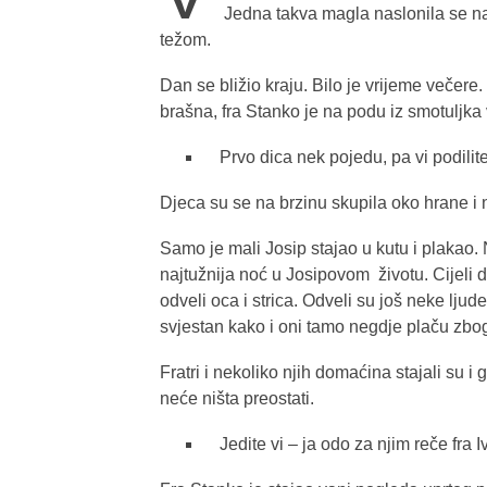
Jedna takva magla naslonila se na 
težom.
Dan se bližio kraju. Bilo je vrijeme večere
brašna, fra Stanko je na podu iz smotuljk
Prvo dica nek pojedu, pa vi podilit
Djeca su se na brzinu skupila oko hrane i n
Samo je mali Josip stajao u kutu i plakao. N
najtužnija noć u Josipovom životu. Cijeli d
odveli oca i strica. Odveli su još neke ljude
svjestan kako i oni tamo negdje plaču zbog 
Fratri i nekoliko njih domaćina stajali su i
neće ništa preostati.
Jedite vi – ja odo za njim reče fra 