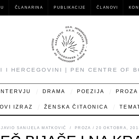
-U
ČLANARINA
PUBLIKACIJE
ČLANOVI
KON
NI I HERCEGOVINI | PEN CENTRE OF 
INTERVJU
DRAMA
POEZIJA
PROZA
OVI IZRAZ
ŽENSKA ČITAONICA
TEMAT
BJAVIO
SANIJELA MATKOVIĆ
PROZA
20 OKTOBRA, 201