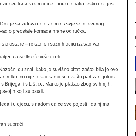
zidove fratarske mlinice, čineći ionako tešku noć još
. Dok je sa zidova dopirao miris svježe mljevenog
a vadio preostale komade hrane od ručka.
e što ostane – rekao je i suznih očiju izašao vani
atjecala se tko će više uzeti.
azočni su znali kako je suvišno pitati zašto, bila je ovo
an nitko mu nije rekao kamo su i zašto partizani jutros
 s Brijega, i s Lištice. Marko je plakao zbog svih njih,
svojih koji su ostali.
 gledali u djecu, s nadom da će sve pojesti i da njima
Ivan subraći