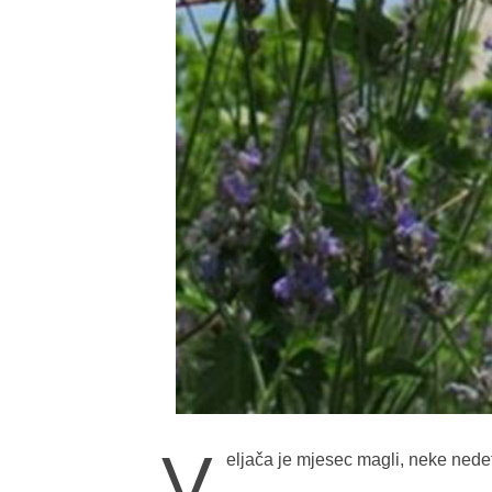
V
eljača je mjesec magli, neke nede