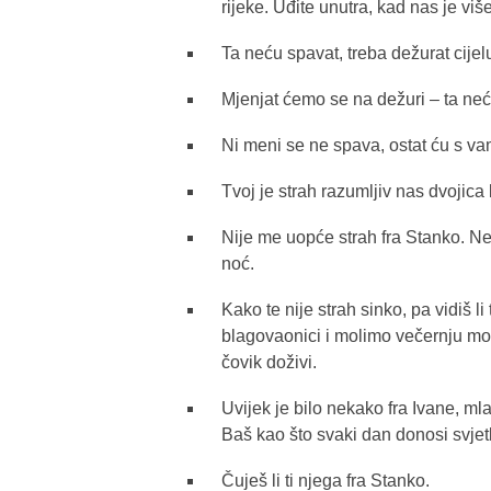
rijeke. Uđite unutra, kad nas je više
Ta neću spavat, treba dežurat cijel
Mjenjat ćemo se na dežuri – ta neć
Ni meni se ne spava, ostat ću s v
Tvoj je strah razumljiv nas dvojica b
Nije me uopće strah fra Stanko. Ne
noć.
Kako te nije strah sinko, pa vidiš
blagovaonici i molimo večernju mol
čovik doživi.
Uvijek je bilo nekako fra Ivane, mla
Baš kao što svaki dan donosi svjetl
Čuješ li ti njega fra Stanko.