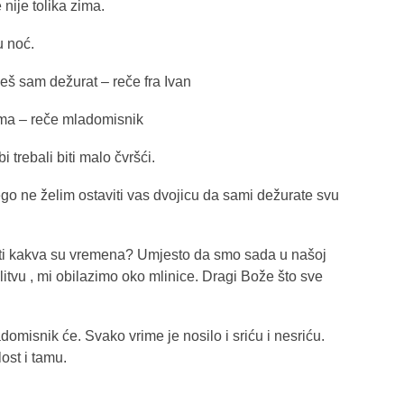
 nije tolika zima.
u noć.
eš sam dežurat – reče fra Ivan
ama – reče mladomisnik
i trebali biti malo čvršći.
go ne želim ostaviti vas dvojicu da sami dežurate svu
 li ti kakva su vremena? Umjesto da smo sada u našoj
itvu , mi obilazimo oko mlinice. Dragi Bože što sve
domisnik će. Svako vrime je nosilo i sriću i nesriću.
ost i tamu.