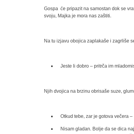
Gospa će pripazit na samostan dok se vrati
svoju, Majka je mora nas zaštiti.
Na tu izjavu obojica zaplakaše i zagrliše 
Jeste li dobro – pritrča im mladomis
Njih dvojica na brzinu obrisaše suze, glume
Otkud tebe, zar je gotova večera – 
Nisam gladan. Bolje da se dica naj