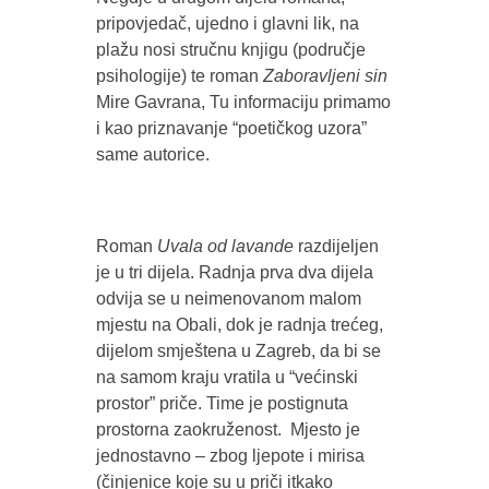
pripovjedač, ujedno i glavni lik, na
plažu nosi stručnu knjigu (područje
psihologije) te roman
Zaboravljeni sin
Mire Gavrana, Tu informaciju primamo
i kao priznavanje “poetičkog uzora”
same autorice.
Roman
Uvala od lavande
razdijeljen
je u tri dijela. Radnja prva dva dijela
odvija se u neimenovanom malom
mjestu na Obali, dok je radnja trećeg,
dijelom smještena u Zagreb, da bi se
na samom kraju vratila u “većinski
prostor” priče. Time je postignuta
prostorna zaokruženost. Mjesto je
jednostavno – zbog ljepote i mirisa
(činjenice koje su u priči itkako