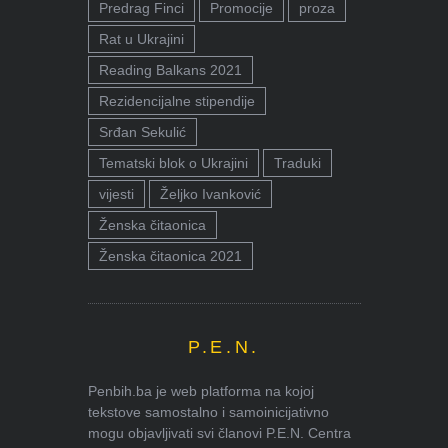
Predrag Finci
Promocije
proza
Rat u Ukrajini
Reading Balkans 2021
Rezidencijalne stipendije
Srđan Sekulić
Tematski blok o Ukrajini
Traduki
vijesti
Željko Ivanković
Ženska čitaonica
Ženska čitaonica 2021
P.E.N.
Penbih.ba je web platforma na kojoj
tekstove samostalno i samoinicijativno
mogu objavljivati svi članovi P.E.N. Centra