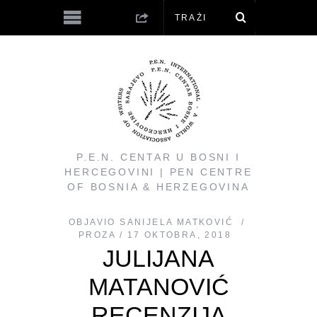
P.E.N. CENTAR U BOSNI I
HERCEGOVINI | PEN CENTRE
OF BOSNIA & HERZEGOVINA
OBJAVIO
SANIJELA MATKOVIĆ
PROZA
17 OKTOBRA, 2018
JULIJANA
MATANOVIĆ
RECENZIJA