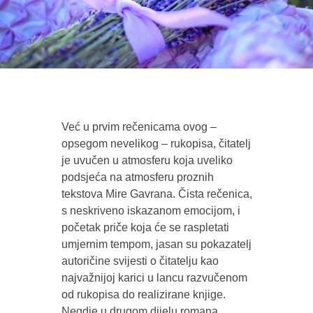
Već u prvim rečenicama ovog –
opsegom nevelikog – rukopisa, čitatelj
je uvučen u atmosferu koja uveliko
podsjeća na atmosferu proznih
tekstova Mire Gavrana. Čista rečenica,
s neskriveno iskazanom emocijom, i
početak priče koja će se raspletati
umjernim tempom, jasan su pokazatelj
autoričine svijesti o čitatelju kao
najvažnijoj karici u lancu razvučenom
od rukopisa do realizirane knjige.
Negdje u drugom dijelu romana,