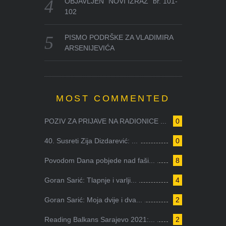
OBJAVLJEN “NOVI IZRAZ” br. 101-
102
PISMO PODRŠKE ZA VLADIMIRA
ARSENIJEVIĆA
MOST COMMENTED
POZIV ZA PRIJAVE NA RADIONICE ...
0
40. Susreti Zija Dizdarević: ...
0
Povodom Dana pobjede nad faši...
8
Goran Sarić: Tlapnje i varlji...
4
Goran Sarić: Moja dvije i dva...
2
Reading Balkans Sarajevo 2021:...
2