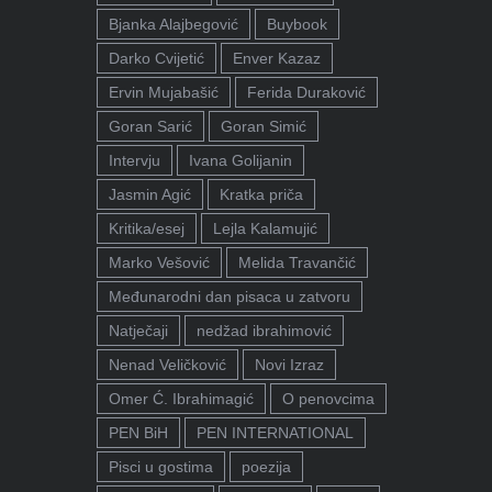
Bjanka Alajbegović
Buybook
Darko Cvijetić
Enver Kazaz
Ervin Mujabašić
Ferida Duraković
Goran Sarić
Goran Simić
Intervju
Ivana Golijanin
Jasmin Agić
Kratka priča
Kritika/esej
Lejla Kalamujić
Marko Vešović
Melida Travančić
Međunarodni dan pisaca u zatvoru
Natječaji
nedžad ibrahimović
Nenad Veličković
Novi Izraz
Omer Ć. Ibrahimagić
O penovcima
PEN BiH
PEN INTERNATIONAL
Pisci u gostima
poezija