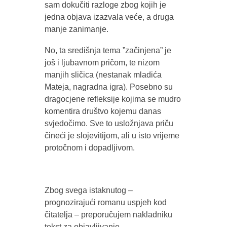
sam dokučiti razloge zbog kojih je
jedna objava izazvala veće, a druga
manje zanimanje.
No, ta središnja tema ”začinjena” je
još i ljubavnom pričom, te nizom
manjih sličica (nestanak mladića
Mateja, nagradna igra). Posebno su
dragocjene refleksije kojima se mudro
komentira društvo kojemu danas
svjedočimo. Sve to usložnjava priču
čineći je slojevitijom, ali u isto vrijeme
protočnom i dopadljivom.
Zbog svega istaknutog –
prognozirajući romanu uspjeh kod
čitatelja – preporučujem nakladniku
tekst za objavljivanje.