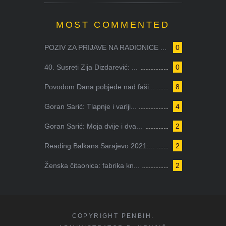
MOST COMMENTED
POZIV ZA PRIJAVE NA RADIONICE ...
0
40. Susreti Zija Dizdarević: ...
0
Povodom Dana pobjede nad faši...
8
Goran Sarić: Tlapnje i varlji...
4
Goran Sarić: Moja dvije i dva...
2
Reading Balkans Sarajevo 2021:...
2
Ženska čitaonica: fabrika kn...
2
COPYRIGHT PENBIH.