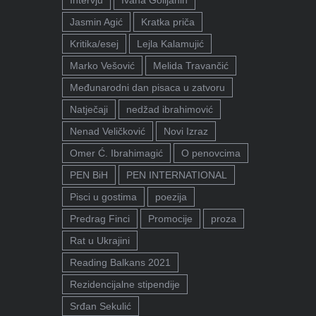
Jasmin Agić
Kratka priča
Kritika/esej
Lejla Kalamujić
Marko Vešović
Melida Travančić
Međunarodni dan pisaca u zatvoru
Natječaji
nedžad ibrahimović
Nenad Veličković
Novi Izraz
Omer Ć. Ibrahimagić
O penovcima
PEN BiH
PEN INTERNATIONAL
Pisci u gostima
poezija
Predrag Finci
Promocije
proza
Rat u Ukrajini
Reading Balkans 2021
Rezidencijalne stipendije
Srđan Sekulić