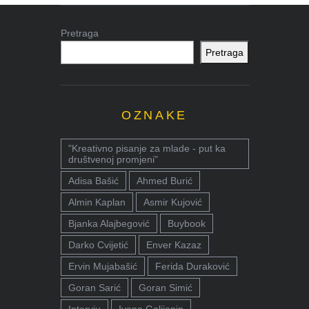
Pretraga
Pretraga
OZNAKE
"Kreativno pisanje za mlade - put ka
društvenoj promjeni"
Adisa Bašić
Ahmed Burić
Almin Kaplan
Asmir Kujović
Bjanka Alajbegović
Buybook
Darko Cvijetić
Enver Kazaz
Ervin Mujabašić
Ferida Duraković
Goran Sarić
Goran Simić
Intervju
Ivana Golijanin