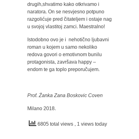
drugih,shvatimo kako otkrivamo i
naratora. On se nesvjesno potpuno
razgolićuje pred čitateljem i ostaje nag
u svojoj vlastitoj zamci. Maestralno!
Istodobno ovo je i nehotično ljubavni
roman u kojem u samo nekoliko
redova govori o emotivnom bunilu
protagonista, završava happy –
endom te ga toplo preporučujem.
Prof. Źanka Zana Boskovic Coven
Milano 2018.
6805 total views
, 1 views today