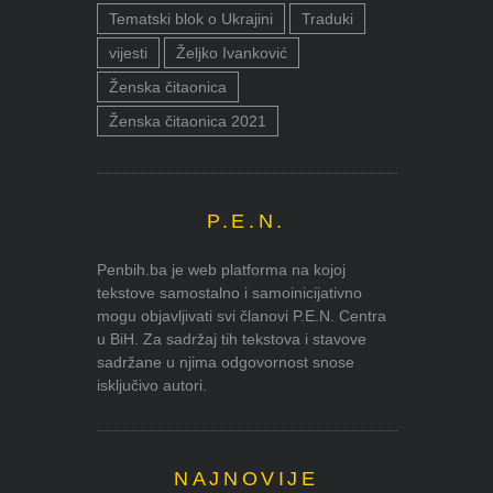
Tematski blok o Ukrajini
Traduki
vijesti
Željko Ivanković
Ženska čitaonica
Ženska čitaonica 2021
P.E.N.
Penbih.ba je web platforma na kojoj
tekstove samostalno i samoinicijativno
mogu objavljivati svi članovi P.E.N. Centra
u BiH. Za sadržaj tih tekstova i stavove
sadržane u njima odgovornost snose
isključivo autori.
NAJNOVIJE