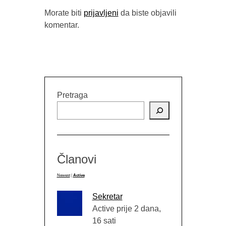
Morate biti
prijavljeni
da biste objavili
komentar.
KADER A
ŠT
Pretraga
Članovi
Newest
|
Active
Sekretar
Active prije 2 dana,
16 sati