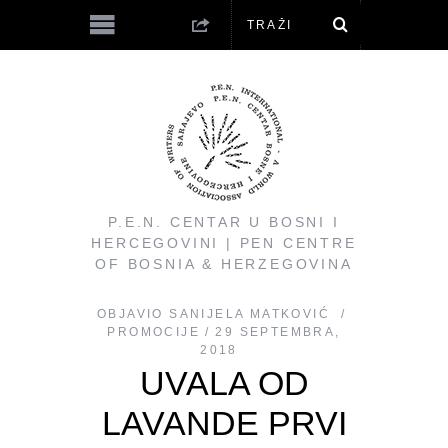
P.E.N. CENTAR U BOSNI I
HERCEGOVINI | PEN CENTRE
OF BOSNIA & HERZEGOVINA
OBJAVIO
SANIJELA MATKOVIĆ
PROMOCIJE
29 SEPTEMBRA,
2018
UVALA OD
LAVANDE PRVI