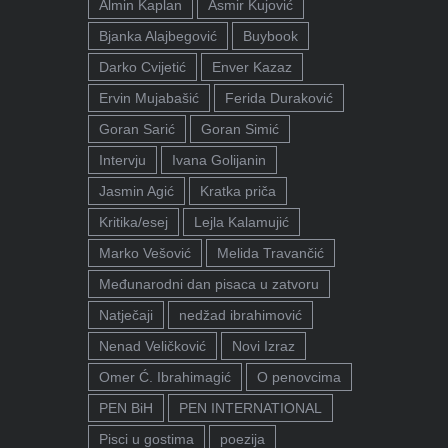
Almin Kaplan
Asmir Kujović
Bjanka Alajbegović
Buybook
Darko Cvijetić
Enver Kazaz
Ervin Mujabašić
Ferida Duraković
Goran Sarić
Goran Simić
Intervju
Ivana Golijanin
Jasmin Agić
Kratka priča
Kritika/esej
Lejla Kalamujić
Marko Vešović
Melida Travančić
Međunarodni dan pisaca u zatvoru
Natječaji
nedžad ibrahimović
Nenad Veličković
Novi Izraz
Omer Ć. Ibrahimagić
O penovcima
PEN BiH
PEN INTERNATIONAL
Pisci u gostima
poezija