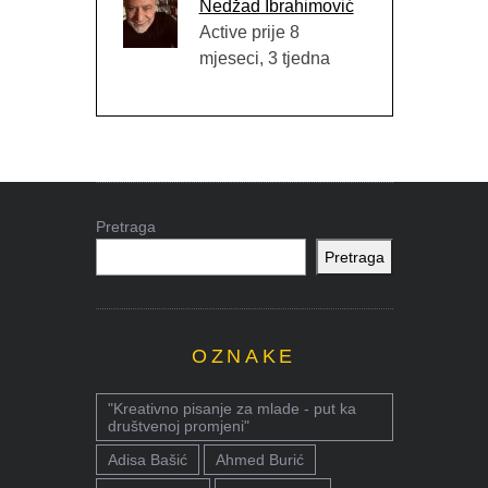
Nedžad Ibrahimović
Active prije 8
mjeseci, 3 tjedna
Pretraga
Pretraga
OZNAKE
"Kreativno pisanje za mlade - put ka
društvenoj promjeni"
Adisa Bašić
Ahmed Burić