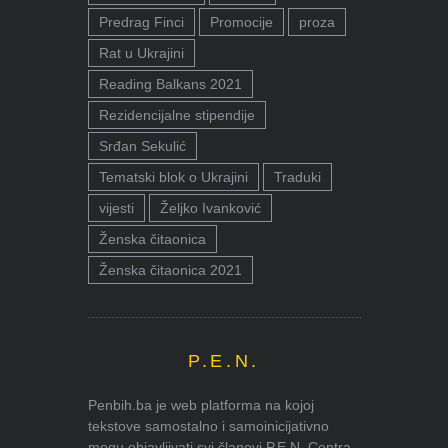
Predrag Finci
Promocije
proza
Rat u Ukrajini
Reading Balkans 2021
Rezidencijalne stipendije
Srđan Sekulić
Tematski blok o Ukrajini
Traduki
vijesti
Željko Ivanković
Ženska čitaonica
Ženska čitaonica 2021
P.E.N.
Penbih.ba je web platforma na kojoj
tekstove samostalno i samoinicijativno
mogu objavljivati svi članovi P.E.N. Centra