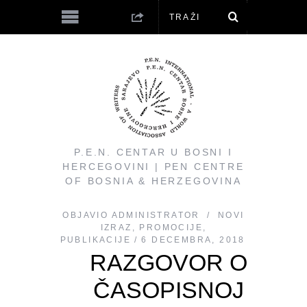
P.E.N. CENTAR U BOSNI I
HERCEGOVINI | PEN CENTRE
OF BOSNIA & HERZEGOVINA
OBJAVIO
ADMINISTRATOR
NOVI
IZRAZ
,
PROMOCIJE
,
PUBLIKACIJE
6 DECEMBRA, 2018
RAZGOVOR O
ČASOPISNOJ