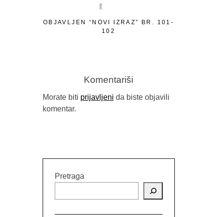
OBJAVLJEN “NOVI IZRAZ” BR. 101-
POZIV ZA 
102
TEMATSKI
Komentariši
Morate biti
prijavljeni
da biste objavili
komentar.
Pretraga