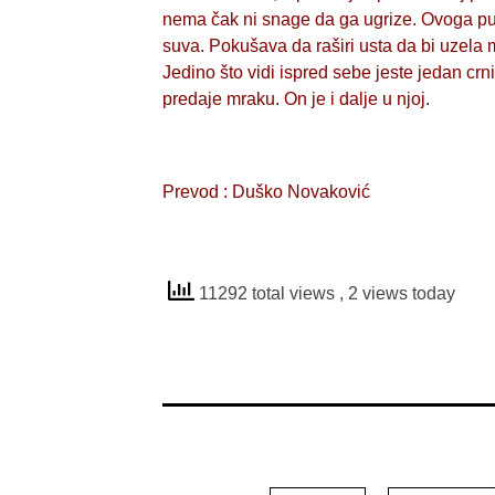
nema čak ni snage da ga ugrize. Ovoga puta
suva. Pokušava da raširi usta da bi uzela m
Jedino što vidi ispred sebe jeste jedan crn
predaje mraku. On je i dalje u njoj.
Prevod : Duško Novaković
11292 total views
, 2 views today