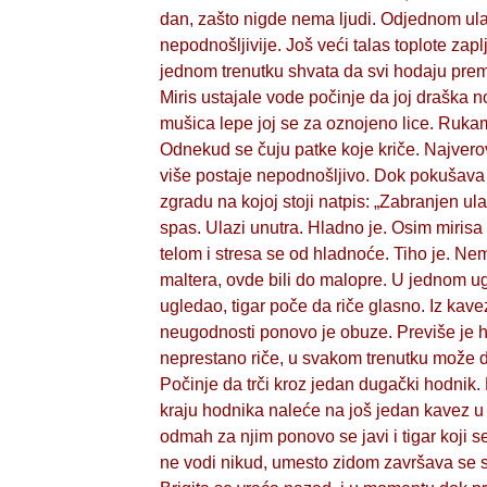
dan, zašto nigde nema ljudi. Odjednom ulazi 
nepodnošljivije. Još veći talas toplote za
jednom trenutku shvata da svi hodaju prem
Miris ustajale vode počinje da joj draška 
mušica lepe joj se za oznojeno lice. Rukam
Odnekud se čuju patke koje kriče. Najvero
više postaje nepodnošljivo. Dok pokušava 
zgradu na kojoj stoji natpis: „Zabranjen ula
spas. Ulazi unutra. Hladno je. Osim mirisa 
telom i stresa se od hladnoće. Tiho je. Ne
maltera, ovde bili do malopre. U jednom ug
ugledao, tigar poče da riče glasno. Iz kav
neugodnosti ponovo je obuze. Previše je hladn
neprestano riče, u svakom trenutku može da
Počinje da trči kroz jedan dugački hodnik. 
kraju hodnika naleće na još jedan kavez u k
odmah za njim ponovo se javi i tigar koji 
ne vodi nikud, umesto zidom završava se st