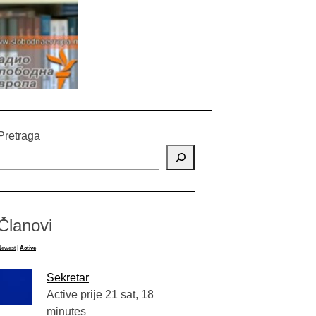
Pretraga
Članovi
Newest
|
Active
Sekretar
Active prije 21 sat, 18
minutes