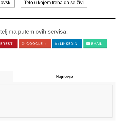
ovski
Telo u kojem treba da se živi
ateljima putem ovih servisa:
TEREST
GOOGLE +
LINKEDIN
EMAIL
Najnovije