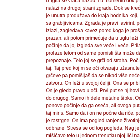
Brigita se vraća nazad, i u momentu dok pro
nalazi na drugoj strani zgrade. Dok se kre
je unutra produžava do kraja hodnika koji
sa grabljivicama. Zgrada je pravi lavirint,
izlazi, zagledava kavez pored koga je proš
prazan, ali potom primećuje da u uglu leži
počinje da joj izgleda sve veće i veće. Pril
prolaze telom od same pomisli šta može da
prepoznaje. Telo joj se grči od straha. Poč
taj. Taj pred kojim se oči otvaraju užasnut
grčeve pa pomišljaš da se nikad više nećeš
zatvoru. On leži u svojoj ćeliji. Ona se pri
On je gleda pravo u oči. Prvi put se njihovi
do drugog. Samo ih dele metalne šipke. On j
ponovo počinje da ga oseća, ali ovoga puta
taj miris. Samo da i on ne počne da riče, p
je rastrgne. On ima pogled ranjene život
odbrane. Stresa se od tog pogleda. Nag je
mišićavo telo u jednom trenutku njoj liči na