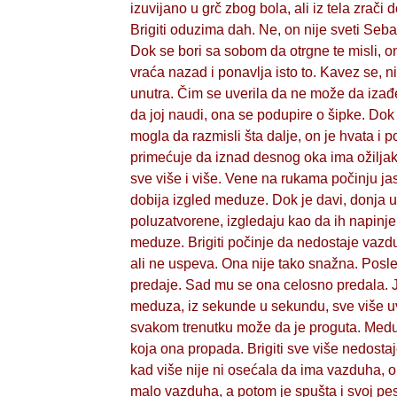
izuvijano u grč zbog bola, ali iz tela zrači
Brigiti oduzima dah. Ne, on nije sveti Se
Dok se bori sa sobom da otrgne te misli, o
vraća nazad i ponavlja isto to. Kavez se, 
unutra. Čim se uverila da ne može da izađ
da joj naudi, ona se podupire o šipke. Do
mogla da razmisli šta dalje, on je hvata i po
primećuje da iznad desnog oka ima ožiljak
sve više i više. Vene na rukama počinju jas
dobija izgled meduze. Dok je davi, donja us
poluzatvorene, izgledaju kao da ih napinje d
meduze. Brigiti počinje da nedostaje vaz
ali ne uspeva. Ona nije tako snažna. Posl
predaje. Sad mu se ona celosno predala. 
meduza, iz sekunde u sekundu, sve više uv
svakom trenutku može da je proguta. Medu
koja ona propada. Brigiti sve više nedosta
kad više nije ni osećala da ima vazduha, 
malo vazduha, a potom je spušta i svoj pe