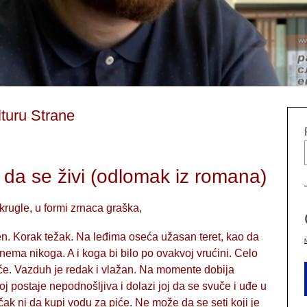
lturu Strane
 da se živi (odlomak iz romana)
okrugle, u formi zrnaca graška,
ćen. Korak težak. Na leđima oseća užasan teret, kao da
 nema nikoga. A i koga bi bilo po ovakvoj vrućini. Celo
 vruće. Vazduh je redak i vlažan. Na momente dobija
 postaje nepodnošljiva i dolazi joj da se svuče i uđe u
ak ni da kupi vodu za piće. Ne može da se seti koji je