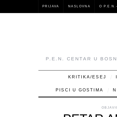
PRIJAVA
NASLOVNA
O P.E.N.
P.E.N. CENTAR U BOS
KRITIKA/ESEJ
PISCI U GOSTIMA
N
OBJAVI