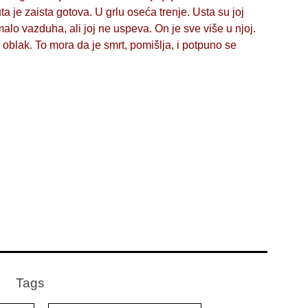
 je zaista gotova. U grlu oseća trenje. Usta su joj
alo vazduha, ali joj ne uspeva. On je sve više u njoj.
i oblak. To mora da je smrt, pomišlja, i potpuno se
Tags