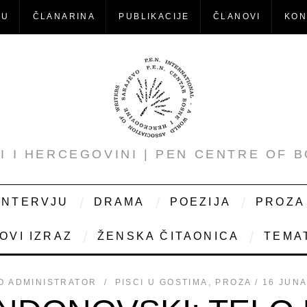
-U
ČLANARINA
PUBLIKACIJE
ČLANOVI
KON
NI I HERCEGOVINI | PEN CENTRE OF 
INTERVJU
DRAMA
POEZIJA
PROZA
OVI IZRAZ
ŽENSKA ČITAONICA
TEMAT
O
ADMINISTRATOR
PISCI U GOSTIMA
,
PROZA
16 JUNA