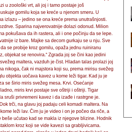
u zoološki vrt, ali joj i tamo postaje još
pljuskuje gomilu koja se kreće u njenom smeru. U
a izlazu – jedino se ona kreće prema unutrašnjosti.
nozdrve. Sparina najverovatnije dolazi odonud. Milion
a pokušava da ih rastera, ali i one počinju da se lepe.
vatnije iz bare. Majke sa decom gurkaju se u nju. Sve
da se probije kroz gomilu, opaža jednu ruiniranu
z, objekat se renovira.“ Zgrada joj se čini kao jedini
svežeg maltera, vazduh je čist. Hladan talas prolazi joj
ma nikoga, čak ni majstora koji su, prema mirisu svežeg
lu objekta uočava kavez u kome leži tigar. Kad ju je
eza se širio miris svežeg mesa. Krvi. Osećanje
o, miris krvi postaje sve oštriji i oštriji. Tigar
 sruši privremeni kavez i da izađe i rastrgne je.
Dok trči, na glavu joj padaju celi komadi maltera. Na
ome leži lav. Čim ju je video i on je počeo da riče, a
se beše ućutao kad se makla iz njegove blizine. Hodnik
aklom kroz koji se vide kavezi sa grabljivicama.