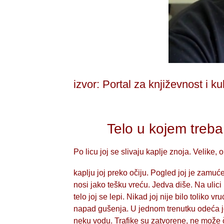
izvor: Portal za književnost i ku
Telo u kojem treba
Po licu joj se slivaju kaplje znoja. Velike, 
kaplju joj preko očiju. Pogled joj je zamu
nosi jako tešku vreću. Jedva diše. Na ulici
telo joj se lepi. Nikad joj nije bilo toliko
napad gušenja. U jednom trenutku odeća joj
neku vodu. Trafike su zatvorene, ne može č