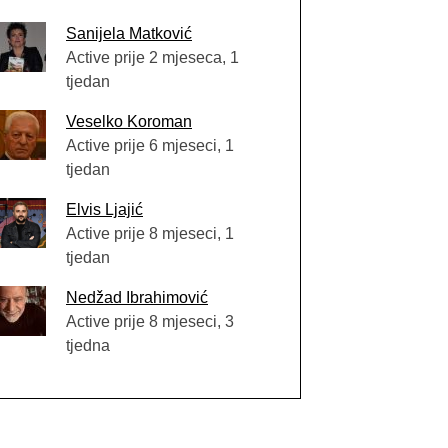
Sanijela Matković
Active prije 2 mjeseca, 1
tjedan
Veselko Koroman
Active prije 6 mjeseci, 1
tjedan
Elvis Ljajić
Active prije 8 mjeseci, 1
tjedan
Nedžad Ibrahimović
Active prije 8 mjeseci, 3
tjedna