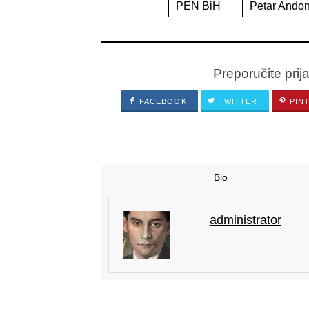
PEN BiH
Petar Andon
Preporučite prij
FACEBOOK
TWITTER
PIN
Bio
administrator