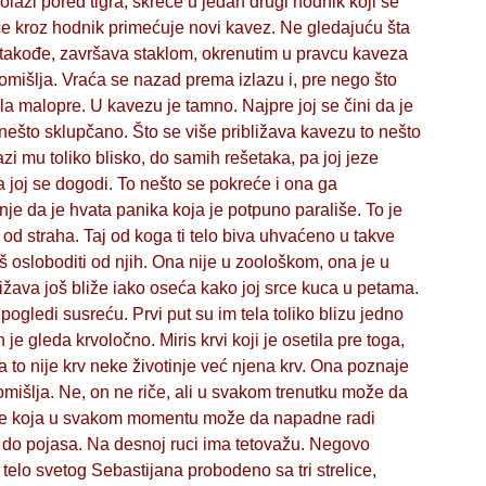
lazi pored tigra, skreće u jedan drugi hodnik koji se
će kroz hodnik primećuje novi kavez. Ne gledajuću šta
, takođe, završava staklom, okrenutim u pravcu kaveza
 pomišlja. Vraća se nazad prema izlazu i, pre nego što
la malopre. U kavezu je tamno. Najpre joj se čini da je
 nešto sklupčano. Što se više približava kavezu to nešto
azi mu toliko blisko, do samih rešetaka, pa joj jeze
 joj se dogodi. To nešto se pokreće i ona ga
inje da je hvata panika koja je potpuno parališe. To je
e od straha. Taj od koga ti telo biva uhvaćeno u takve
 osloboditi od njih. Ona nije u zoološkom, ona je u
bližava još bliže iako oseća kako joj srce kuca u petama.
 pogledi susreću. Prvi put su im tela toliko blizu jedno
e gleda krvoločno. Miris krvi koji je osetila pre toga,
 to nije krv neke životinje već njena krv. Ona poznaje
omišlja. Ne, on ne riče, ali u svakom trenutku može da
inje koja u svakom momentu može da napadne radi
 do pojasa. Na desnoj ruci ima tetovažu. Negovo
 telo svetog Sebastijana probodeno sa tri strelice,