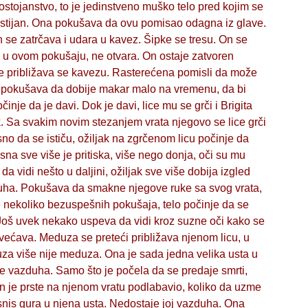
 dostojanstvo, to je jedinstveno muško telo pred kojim se
bastijan. Ona pokušava da ovu pomisao odagna iz glave.
n se zatrčava i udara u kavez. Šipke se tresu. On se
ni u ovom pokušaju, ne otvara. On ostaje zatvoren
e približava se kavezu. Rasterećena pomisli da može
k pokušava da dobije makar malo na vremenu, da bi
činje da je davi. Dok je davi, lice mu se grči i Brigita
. Sa svakim novim stezanjem vrata njegovo se lice grči
no da se ističu, ožiljak na zgrčenom licu počinje da
na sve više je pritiska, više nego donja, oči su mu
a vidi nešto u daljini, ožiljak sve više dobija izgled
duha. Pokušava da smakne njegove ruke sa svog vrata,
e nekoliko bezuspešnih pokušaja, telo počinje da se
Još uvek nekako uspeva da vidi kroz suzne oči kako se
ećava. Meduza se preteći približava njenom licu, u
za više nije meduza. Ona je sada jedna velika usta u
je vazduha. Samo što je počela da se predaje smrti,
on je prste na njenom vratu podlabavio, koliko da uzme
snis gura u njena usta. Nedostaje joj vazduha. Ona