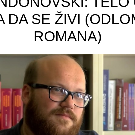
NDONOVSKI: TELO
 DA SE ŽIVI (ODLO
ROMANA)