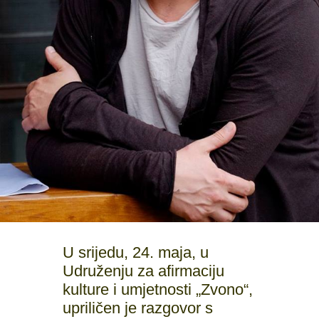
U srijedu, 24. maja, u
Udruženju za afirmaciju
kulture i umjetnosti „Zvono“,
upriličen je razgovor s