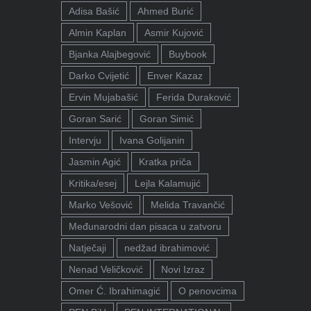
Adisa Bašić
Ahmed Burić
Almin Kaplan
Asmir Kujović
Bjanka Alajbegović
Buybook
Darko Cvijetić
Enver Kazaz
Ervin Mujabašić
Ferida Duraković
Goran Sarić
Goran Simić
Intervju
Ivana Golijanin
Jasmin Agić
Kratka priča
Kritika/esej
Lejla Kalamujić
Marko Vešović
Melida Travančić
Međunarodni dan pisaca u zatvoru
Natječaji
nedžad ibrahimović
Nenad Veličković
Novi Izraz
Omer Ć. Ibrahimagić
O penovcima