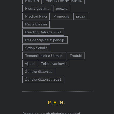
PEN BiH
PEN INTERNATIONAL
Pisci u gostima
poezija
Predrag Finci
Promocije
proza
Rat u Ukrajini
Reading Balkans 2021
Rezidencijalne stipendije
Srđan Sekulić
Tematski blok o Ukrajini
Traduki
vijesti
Željko Ivanković
Ženska čitaonica
Ženska čitaonica 2021
P.E.N.
Penbih.ba je web platforma na kojoj