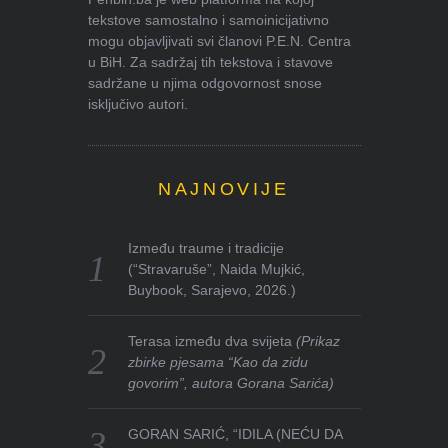
tekstove samostalno i samoinicijativno
mogu objavljivati svi članovi P.E.N. Centra
u BiH. Za sadržaj tih tekstova i stavove
sadržane u njima odgovornost snose
isključivo autori.
NAJNOVIJE
Između traume i tradicije
(“Stravaruše”, Naida Mujkić,
Buybook, Sarajevo, 2026.)
Terasa između dva svijeta
(Prikaz
zbirke pjesama “Kao da zidu
govorim”, autora Gorana Sarića)
GORAN SARIĆ, “IDILA (NEĆU DA