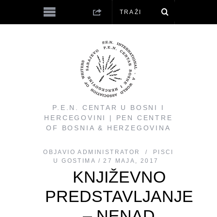
P.E.N. CENTAR U BOSNI I
HERCEGOVINI | PEN CENTRE
OF BOSNIA & HERZEGOVINA
OBJAVIO
ADMINISTRATOR
PISCI
U GOSTIMA
27 MAJA, 2017
KNJIŽEVNO
PREDSTAVLJANJE
– NENAD