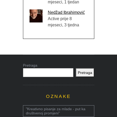
mjeseci, 1 tjedan
Nedžad Ibrahimović
Active prije 8
mjeseci, 3 tjedna
Pretraga
Pretraga
OZNAKE
"Kreativno pisanje za mlade - put ka
društvenoj promjeni"