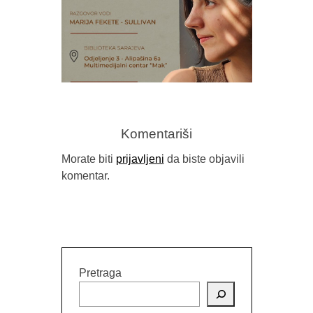
PROMOCIJ
MOŽE I
Komentariši
Morate biti
prijavljeni
da biste objavili
KNJIŽEVNA VEČER S HANOM
komentar.
KORNETI
Pretraga