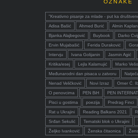
OZNAKE
"Kreativno pisanje za mlade - put ka društven
Adisa Bašić
Ahmed Burić
Almin Kaplan
Bjanka Alajbegović
Buybook
Darko Cvij
Ervin Mujabašić
Ferida Duraković
Gora
Intervju
Ivana Golijanin
Jasmin Agić
Kritika/esej
Lejla Kalamujić
Marko Vešo
Međunarodni dan pisaca u zatvoru
Natječa
Nenad Veličković
Novi Izraz
Omer Ć. I
O penovcima
PEN BiH
PEN INTERNA
Pisci u gostima
poezija
Predrag Finci
Rat u Ukrajini
Reading Balkans 2021
R
Srđan Sekulić
Tematski blok o Ukrajini
Željko Ivanković
Ženska čitaonica
Žens