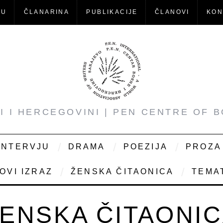
-U
ČLANARINA
PUBLIKACIJE
ČLANOVI
KON
NI I HERCEGOVINI | PEN CENTRE OF 
INTERVJU
DRAMA
POEZIJA
PROZA
OVI IZRAZ
ŽENSKA ČITAONICA
TEMAT
ENSKA ČITAONI