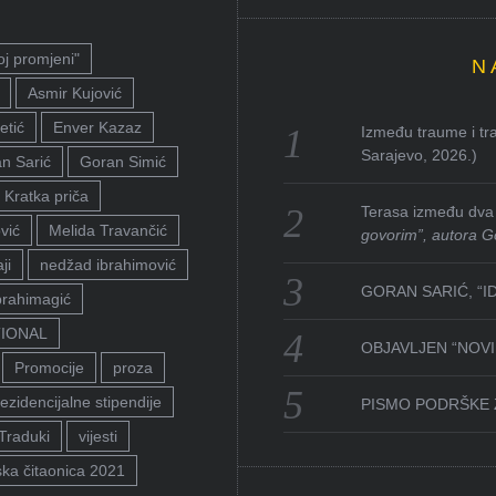
oj promjeni"
N
Asmir Kujović
etić
Enver Kazaz
Između traume i tra
Sarajevo, 2026.)
n Sarić
Goran Simić
Kratka priča
Terasa između dva 
vić
Melida Travančić
govorim”, autora G
ji
nedžad ibrahimović
GORAN SARIĆ, “I
brahimagić
TIONAL
OBJAVLJEN “NOVI 
Promocije
proza
ezidencijalne stipendije
PISMO PODRŠKE 
Traduki
vijesti
ka čitaonica 2021