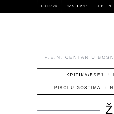
PRIJAVA
NASLOVNA
O P.E.N.
P.E.N. CENTAR U BOS
KRITIKA/ESEJ
PISCI U GOSTIMA
N
Ž