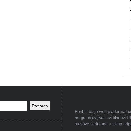
Pretraga
Penbih.ba je web platforma na 
mogu objavljivati svi članovi P
stavove sadržane u njima odgov