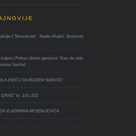
AJNOVIJE
dicije (“Stravaruše”, Naida Mujkić, Buybook,
svijeta
(Prikaz zbirke pjesama “Kao da zidu
orana Sarića)
DILA (NEĆU DA BUDEM NAROD)”
IZRAZ” br. 101-102
ZA VLADIMIRA ARSENIJEVIĆA