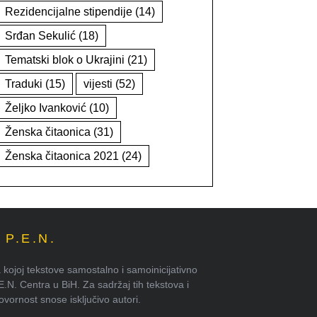
Rezidencijalne stipendije
(14)
Srđan Sekulić
(18)
Tematski blok o Ukrajini
(21)
Traduki
(15)
vijesti
(52)
Željko Ivanković
(10)
Ženska čitaonica
(31)
Ženska čitaonica 2021
(24)
P.E.N.
kojoj tekstove samostalno i samoinicijativno
.E.N. Centra u BiH. Za sadržaj tih tekstova i
ornost snose isključivo autori.