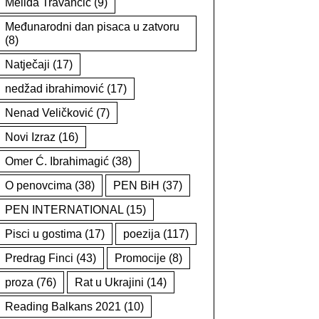
Melida Travančić
(9)
Međunarodni dan pisaca u zatvoru
(8)
Natječaji
(17)
nedžad ibrahimović
(17)
Nenad Veličković
(7)
Novi Izraz
(16)
Omer Ć. Ibrahimagić
(38)
O penovcima
(38)
PEN BiH
(37)
PEN INTERNATIONAL
(15)
Pisci u gostima
(17)
poezija
(117)
Predrag Finci
(43)
Promocije
(8)
proza
(76)
Rat u Ukrajini
(14)
Reading Balkans 2021
(10)