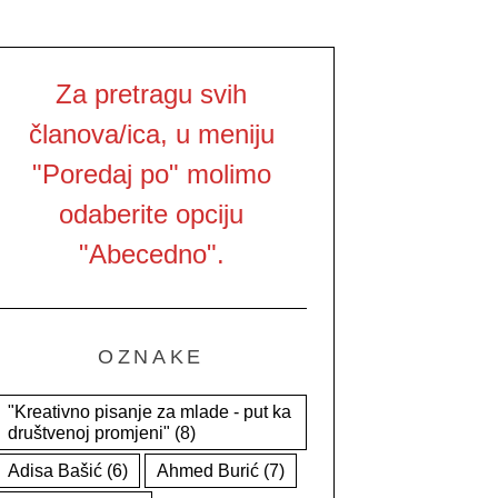
Za pretragu svih
članova/ica, u meniju
"Poredaj po" molimo
odaberite opciju
"Abecedno".
OZNAKE
"Kreativno pisanje za mlade - put ka
društvenoj promjeni"
(8)
Adisa Bašić
(6)
Ahmed Burić
(7)