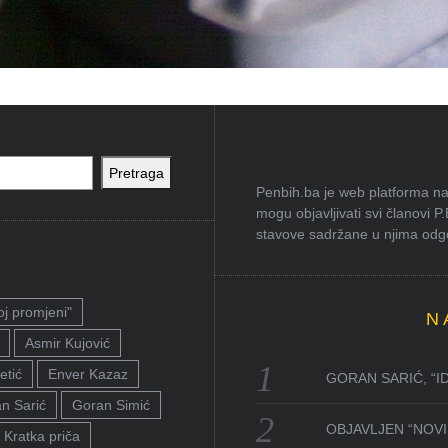
Pretraga
Penbih.ba je web platforma na 
mogu objavljivati svi članovi P
stavove sadržane u njima odgov
oj promjeni"
N
Asmir Kujović
etić
Enver Kazaz
GORAN SARIĆ, “I
n Sarić
Goran Simić
OBJAVLJEN “NOVI 
Kratka priča