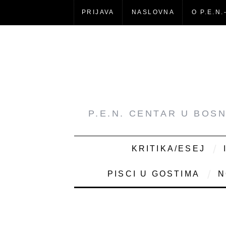
PRIJAVA
NASLOVNA
O P.E.N.
P.E.N. CENTAR U BOS
KRITIKA/ESEJ
PISCI U GOSTIMA
N