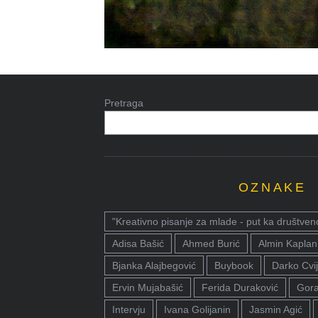
Pretraga
OZNAKE
"Kreativno pisanje za mlade - put ka društven
Adisa Bašić
Ahmed Burić
Almin Kaplan
Bjanka Alajbegović
Buybook
Darko Cvij
Ervin Mujabašić
Ferida Duraković
Gora
Intervju
Ivana Golijanin
Jasmin Agić