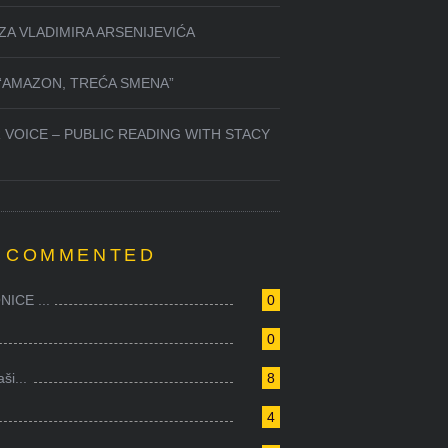
ZA VLADIMIRA ARSENIJEVIĆA
 “AMAZON, TREĆA SMENA”
 VOICE – PUBLIC READING WITH STACY
 COMMENTED
ICE ...
0
0
i...
8
4