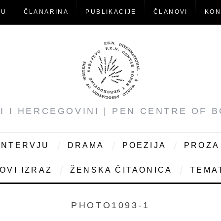
-U
ČLANARINA
PUBLIKACIJE
ČLANOVI
KON
NI I HERCEGOVINI | PEN CENTRE OF 
INTERVJU
DRAMA
POEZIJA
PROZA
OVI IZRAZ
ŽENSKA ČITAONICA
TEMAT
PHOTO1093-1