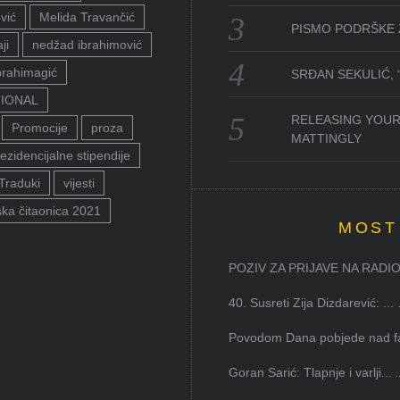
vić
Melida Travančić
PISMO PODRŠKE 
ji
nedžad ibrahimović
brahimagić
SRĐAN SEKULIĆ,
TIONAL
RELEASING YOUR
Promocije
proza
MATTINGLY
ezidencijalne stipendije
Traduki
vijesti
ka čitaonica 2021
MOST
POZIV ZA PRIJAVE NA RADION
40. Susreti Zija Dizdarević: ...
Povodom Dana pobjede nad faš
Goran Sarić: Tlapnje i varlji...