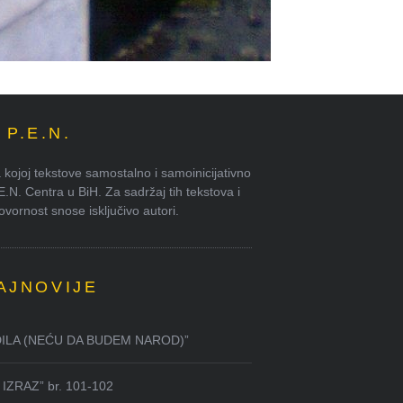
P.E.N.
kojoj tekstove samostalno i samoinicijativno
.E.N. Centra u BiH. Za sadržaj tih tekstova i
ornost snose isključivo autori.
AJNOVIJE
DILA (NEĆU DA BUDEM NAROD)”
IZRAZ” br. 101-102