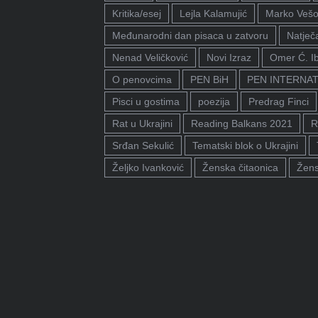
Kritika/esej
Lejla Kalamujić
Marko Vešo
Međunarodni dan pisaca u zatvoru
Natječa
Nenad Veličković
Novi Izraz
Omer Ć. I
O penovcima
PEN BiH
PEN INTERNA
Pisci u gostima
poezija
Predrag Finci
Rat u Ukrajini
Reading Balkans 2021
R
Srđan Sekulić
Tematski blok o Ukrajini
Željko Ivanković
Ženska čitaonica
Žens