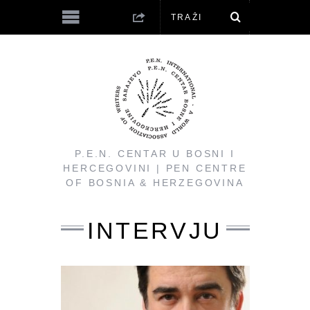
P.E.N. CENTAR U BOSNI I
HERCEGOVINI | PEN CENTRE
OF BOSNIA & HERZEGOVINA
INTERVJU