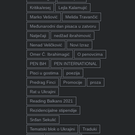
Kritika/esej
Lejla Kalamujić
Marko Vešović
Melida Travančić
Međunarodni dan pisaca u zatvoru
Natječaji
nedžad ibrahimović
Nenad Veličković
Novi Izraz
Omer Ć. Ibrahimagić
O penovcima
PEN BiH
PEN INTERNATIONAL
Pisci u gostima
poezija
Predrag Finci
Promocije
proza
Rat u Ukrajini
Reading Balkans 2021
Rezidencijalne stipendije
Srđan Sekulić
Tematski blok o Ukrajini
Traduki