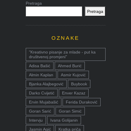
Pretraga
Pretraga
OZNAKE
"Kreativno pisanje za mlade - put ka
društvenoj promjeni"
Adisa Bašić
Ahmed Burić
Almin Kaplan
Asmir Kujović
Bjanka Alajbegović
Buybook
Darko Cvijetić
Enver Kazaz
Ervin Mujabašić
Ferida Duraković
Goran Sarić
Goran Simić
Intervju
Ivana Golijanin
Jasmin Agić
Kratka priča