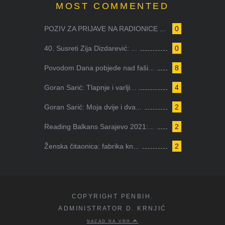
MOST COMMENTED
POZIV ZA PRIJAVE NA RADIONICE ...
0
40. Susreti Zija Dizdarević: ...
0
Povodom Dana pobjede nad faši...
8
Goran Sarić: Tlapnje i varlji...
4
Goran Sarić: Moja dvije i dva...
2
Reading Balkans Sarajevo 2021:...
2
Ženska čitaonica: fabrika kn...
2
COPYRIGHT PENBIH.
ADMINISTRATOR D. KRNJIĆ
NAZAD NA VRH