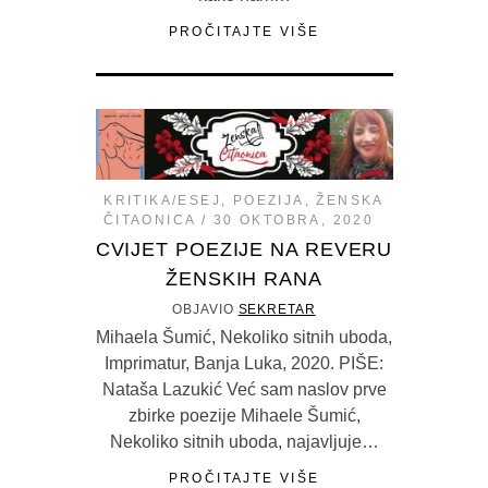
PROČITAJTE VIŠE
KRITIKA/ESEJ
,
POEZIJA
,
ŽENSKA
ČITAONICA
30 OKTOBRA, 2020
CVIJET POEZIJE NA REVERU
ŽENSKIH RANA
OBJAVIO
SEKRETAR
Mihaela Šumić, Nekoliko sitnih uboda,
Imprimatur, Banja Luka, 2020. PIŠE:
Nataša Lazukić Već sam naslov prve
zbirke poezije Mihaele Šumić,
Nekoliko sitnih uboda, najavljuje…
PROČITAJTE VIŠE