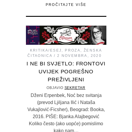
PROČITAJTE VIŠE
KRITIKA/ESEJ
,
PROZA
,
ŽENSKA
ČITAONICA
2 NOVEMBRA, 2020
I NE BI SVJETLO: FRONTOVI
UVIJEK POGREŠNO
PREŽIVLJENI
OBJAVIO
SEKRETAR
Dženi Erpenbek, Noć bez svitanja
(prevod Ljiljana Ilić i Nataša
Vukajlović-Ficsher), Beograd: Booka,
2016. PIŠE: Bjanka Alajbegović
Koliko često (ako uopće) pomislimo
kako nam…