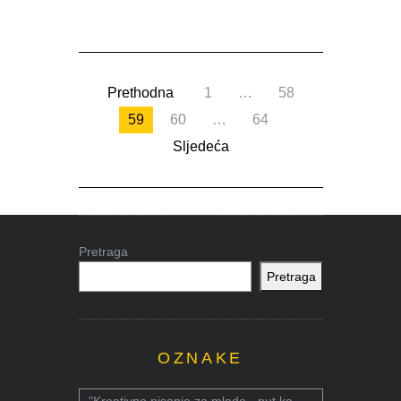
Prethodna
1
…
58
59
60
…
64
Sljedeća
Pretraga
Pretraga
OZNAKE
"Kreativno pisanje za mlade - put ka