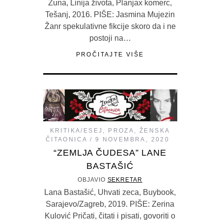
Žuna, Linija života, Planjax komerc,
Tešanj, 2016. PIŠE: Jasmina Mujezin
Žanr spekulativne fikcije skoro da i ne
postoji na…
PROČITAJTE VIŠE
KRITIKA/ESEJ
,
PROZA
,
ŽENSKA
ČITAONICA
9 NOVEMBRA, 2020
“ZEMLJA ČUDESA” LANE
BASTAŠIĆ
OBJAVIO
SEKRETAR
Lana Bastašić, Uhvati zeca, Buybook,
Sarajevo/Zagreb, 2019. PIŠE: Zerina
Kulović Pričati, čitati i pisati, govoriti o