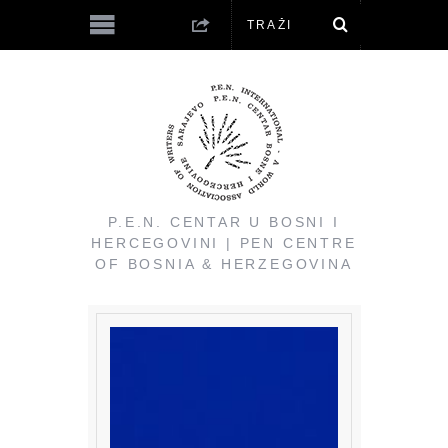
P.E.N. CENTAR U BOSNI I
HERCEGOVINI | PEN CENTRE
OF BOSNIA & HERZEGOVINA