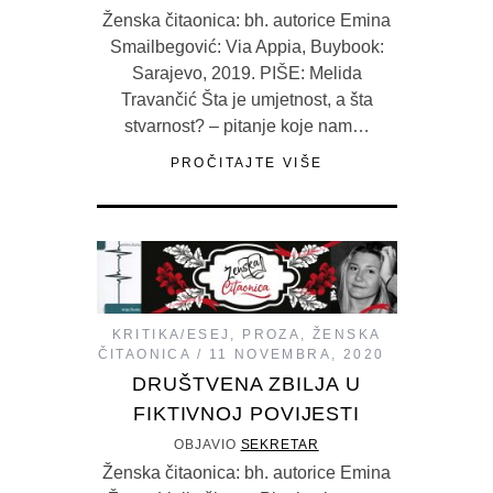
Ženska čitaonica: bh. autorice Emina
Smailbegović: Via Appia, Buybook:
Sarajevo, 2019. PIŠE: Melida
Travančić Šta je umjetnost, a šta
stvarnost? – pitanje koje nam…
PROČITAJTE VIŠE
KRITIKA/ESEJ
,
PROZA
,
ŽENSKA
ČITAONICA
11 NOVEMBRA, 2020
DRUŠTVENA ZBILJA U
FIKTIVNOJ POVIJESTI
OBJAVIO
SEKRETAR
Ženska čitaonica: bh. autorice Emina