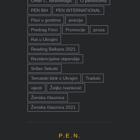
Omer Ć. Ibrahimagić
O penovcima
PEN BiH
PEN INTERNATIONAL
Pisci u gostima
poezija
Predrag Finci
Promocije
proza
Rat u Ukrajini
Reading Balkans 2021
Rezidencijalne stipendije
Srđan Sekulić
Tematski blok o Ukrajini
Traduki
vijesti
Željko Ivanković
Ženska čitaonica
Ženska čitaonica 2021
P.E.N.