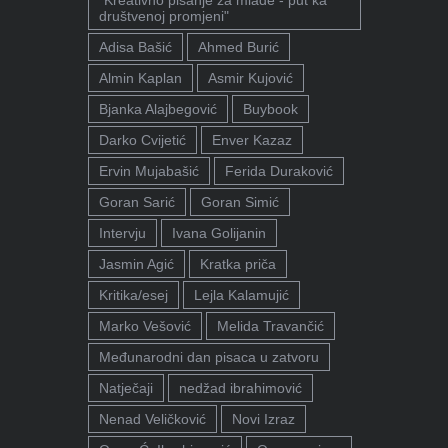
društvenoj promjeni"
Adisa Bašić
Ahmed Burić
Almin Kaplan
Asmir Kujović
Bjanka Alajbegović
Buybook
Darko Cvijetić
Enver Kazaz
Ervin Mujabašić
Ferida Duraković
Goran Sarić
Goran Simić
Intervju
Ivana Golijanin
Jasmin Agić
Kratka priča
Kritika/esej
Lejla Kalamujić
Marko Vešović
Melida Travančić
Međunarodni dan pisaca u zatvoru
Natječaji
nedžad ibrahimović
Nenad Veličković
Novi Izraz