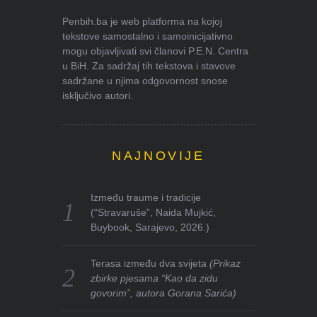
Penbih.ba je web platforma na kojoj
tekstove samostalno i samoinicijativno
mogu objavljivati svi članovi P.E.N. Centra
u BiH. Za sadržaj tih tekstova i stavove
sadržane u njima odgovornost snose
isključivo autori.
NAJNOVIJE
Između traume i tradicije
(“Stravaruše”, Naida Mujkić,
Buybook, Sarajevo, 2026.)
Terasa između dva svijeta
(Prikaz
zbirke pjesama “Kao da zidu
govorim”, autora Gorana Sarića)