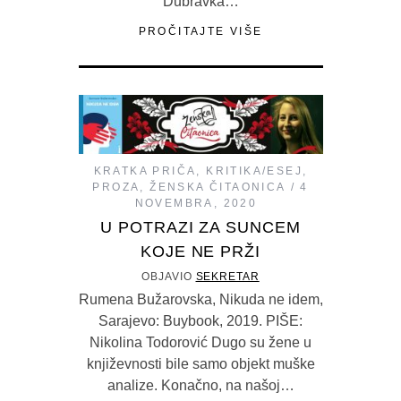
Dubravka…
PROČITAJTE VIŠE
KRATKA PRIČA
,
KRITIKA/ESEJ
,
PROZA
,
ŽENSKA ČITAONICA
4
NOVEMBRA, 2020
U POTRAZI ZA SUNCEM
KOJE NE PRŽI
OBJAVIO
SEKRETAR
Rumena Bužarovska, Nikuda ne idem,
Sarajevo: Buybook, 2019. PIŠE:
Nikolina Todorović Dugo su žene u
književnosti bile samo objekt muške
analize. Konačno, na našoj…