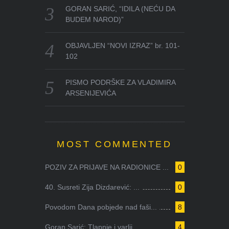
GORAN SARIĆ, “IDILA (NEĆU DA
BUDEM NAROD)”
OBJAVLJEN “NOVI IZRAZ” br. 101-
102
PISMO PODRŠKE ZA VLADIMIRA
ARSENIJEVIĆA
MOST COMMENTED
POZIV ZA PRIJAVE NA RADIONICE ...
0
40. Susreti Zija Dizdarević: ...
0
Povodom Dana pobjede nad faši...
8
Goran Sarić: Tlapnje i varlji...
4