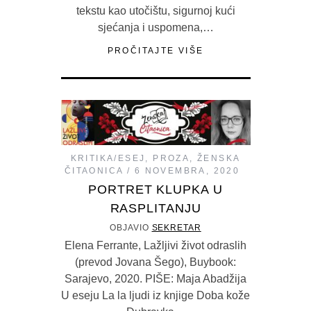
tekstu kao utočištu, sigurnoj kući
sjećanja i uspomena,…
PROČITAJTE VIŠE
KRITIKA/ESEJ
,
PROZA
,
ŽENSKA
ČITAONICA
6 NOVEMBRA, 2020
PORTRET KLUPKA U
RASPLITANJU
OBJAVIO
SEKRETAR
Elena Ferrante, Lažljivi život odraslih
(prevod Jovana Šego), Buybook:
Sarajevo, 2020. PIŠE: Maja Abadžija
U eseju La la ljudi iz knjige Doba kože