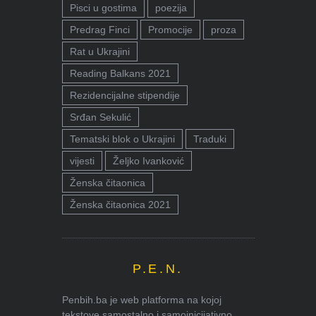
Pisci u gostima
poezija
Predrag Finci
Promocije
proza
Rat u Ukrajini
Reading Balkans 2021
Rezidencijalne stipendije
Srđan Sekulić
Tematski blok o Ukrajini
Traduki
vijesti
Željko Ivanković
Ženska čitaonica
Ženska čitaonica 2021
P.E.N.
Penbih.ba je web platforma na kojoj
tekstove samostalno i samoinicijativno