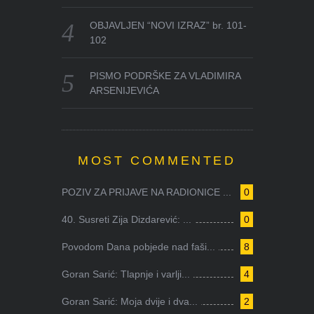
OBJAVLJEN “NOVI IZRAZ” br. 101-
102
PISMO PODRŠKE ZA VLADIMIRA
ARSENIJEVIĆA
MOST COMMENTED
POZIV ZA PRIJAVE NA RADIONICE ...
0
40. Susreti Zija Dizdarević: ...
0
Povodom Dana pobjede nad faši...
8
Goran Sarić: Tlapnje i varlji...
4
Goran Sarić: Moja dvije i dva...
2