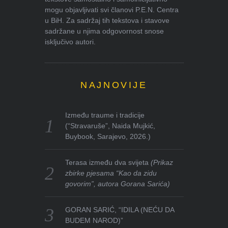
mogu objavljivati svi članovi P.E.N. Centra
u BiH. Za sadržaj tih tekstova i stavove
sadržane u njima odgovornost snose
isključivo autori.
NAJNOVIJE
Između traume i tradicije
(“Stravaruše”, Naida Mujkić,
Buybook, Sarajevo, 2026.)
Terasa između dva svijeta
(Prikaz
zbirke pjesama “Kao da zidu
govorim”, autora Gorana Sarića)
GORAN SARIĆ, “IDILA (NEĆU DA
BUDEM NAROD)”