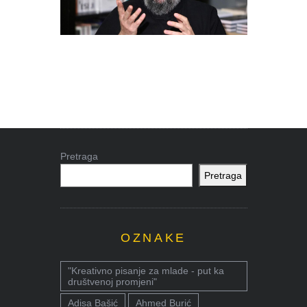
Pretraga
Pretraga
OZNAKE
"Kreativno pisanje za mlade - put ka
društvenoj promjeni"
Adisa Bašić
Ahmed Burić