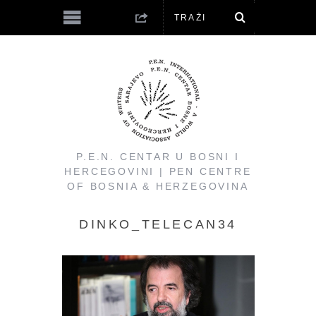
P.E.N. CENTAR U BOSNI I
HERCEGOVINI | PEN CENTRE
OF BOSNIA & HERZEGOVINA
DINKO_TELECAN34