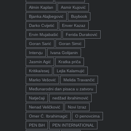
Almin Kaplan
Asmir Kujović
Bjanka Alajbegović
Buybook
Darko Cvijetić
Enver Kazaz
Ervin Mujabašić
Ferida Duraković
Goran Sarić
Goran Simić
Intervju
Ivana Golijanin
Jasmin Agić
Kratka priča
Kritika/esej
Lejla Kalamujić
Marko Vešović
Melida Travančić
Međunarodni dan pisaca u zatvoru
Natječaji
nedžad ibrahimović
Nenad Veličković
Novi Izraz
Omer Ć. Ibrahimagić
O penovcima
PEN BiH
PEN INTERNATIONAL