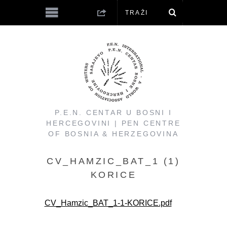
P.E.N. CENTAR U BOSNI I
HERCEGOVINI | PEN CENTRE
OF BOSNIA & HERZEGOVINA
CV_HAMZIC_BAT_1 (1)
KORICE
CV_Hamzic_BAT_1-1-KORICE.pdf