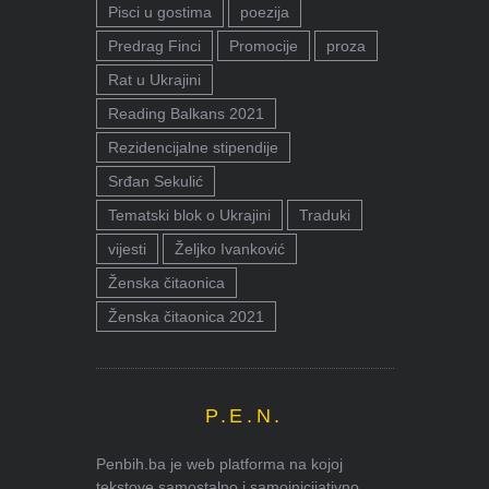
Pisci u gostima
poezija
Predrag Finci
Promocije
proza
Rat u Ukrajini
Reading Balkans 2021
Rezidencijalne stipendije
Srđan Sekulić
Tematski blok o Ukrajini
Traduki
vijesti
Željko Ivanković
Ženska čitaonica
Ženska čitaonica 2021
P.E.N.
Penbih.ba je web platforma na kojoj
tekstove samostalno i samoinicijativno