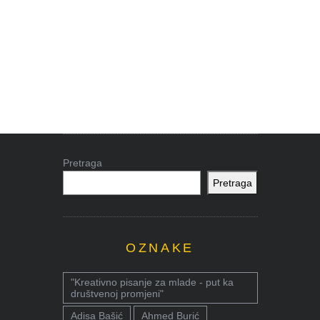
Pretraga
Pretraga
OZNAKE
"Kreativno pisanje za mlade - put ka
društvenoj promjeni"
Adisa Bašić
Ahmed Burić