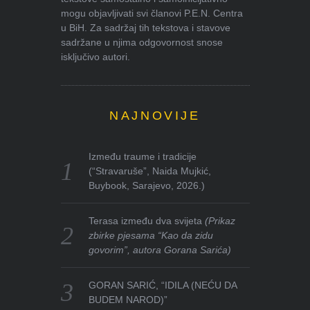
mogu objavljivati svi članovi P.E.N. Centra
u BiH. Za sadržaj tih tekstova i stavove
sadržane u njima odgovornost snose
isključivo autori.
NAJNOVIJE
Između traume i tradicije
(“Stravaruše”, Naida Mujkić,
Buybook, Sarajevo, 2026.)
Terasa između dva svijeta
(Prikaz
zbirke pjesama “Kao da zidu
govorim”, autora Gorana Sarića)
GORAN SARIĆ, “IDILA (NEĆU DA
BUDEM NAROD)”