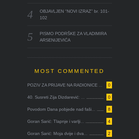
OBJAVLJEN “NOVI IZRAZ” br. 101-
102
PISMO PODRŠKE ZA VLADIMIRA
ARSENIJEVIĆA
MOST COMMENTED
POZIV ZA PRIJAVE NA RADIONICE ...
0
40. Susreti Zija Dizdarević: ...
0
Povodom Dana pobjede nad faši...
8
Goran Sarić: Tlapnje i varlji...
4
Goran Sarić: Moja dvije i dva...
2