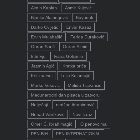
Almin Kaplan
Asmir Kujović
Bjanka Alajbegović
Buybook
Darko Cvijetić
Enver Kazaz
Ervin Mujabašić
Ferida Duraković
Goran Sarić
Goran Simić
Intervju
Ivana Golijanin
Jasmin Agić
Kratka priča
Kritika/esej
Lejla Kalamujić
Marko Vešović
Melida Travančić
Međunarodni dan pisaca u zatvoru
Natječaji
nedžad ibrahimović
Nenad Veličković
Novi Izraz
Omer Ć. Ibrahimagić
O penovcima
PEN BiH
PEN INTERNATIONAL