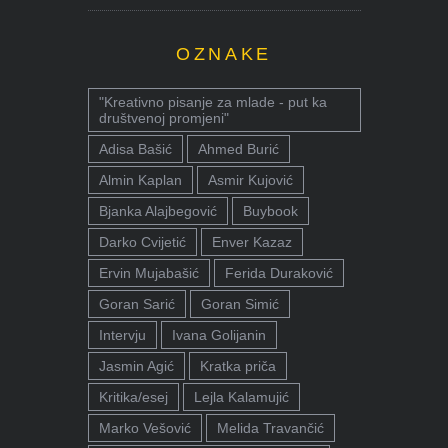
OZNAKE
"Kreativno pisanje za mlade - put ka
društvenoj promjeni"
Adisa Bašić
Ahmed Burić
Almin Kaplan
Asmir Kujović
Bjanka Alajbegović
Buybook
Darko Cvijetić
Enver Kazaz
Ervin Mujabašić
Ferida Duraković
Goran Sarić
Goran Simić
Intervju
Ivana Golijanin
Jasmin Agić
Kratka priča
Kritika/esej
Lejla Kalamujić
Marko Vešović
Melida Travančić