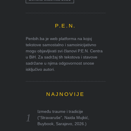
P.E.N.
Penbih.ba je web platforma na kojoj
tekstove samostalno i samoinicijativno
mogu objavljivati svi članovi P.E.N. Centra
u BiH. Za sadržaj tih tekstova i stavove
sadržane u njima odgovornost snose
isključivo autori.
NAJNOVIJE
Između traume i tradicije
(“Stravaruše”, Naida Mujkić,
Buybook, Sarajevo, 2026.)