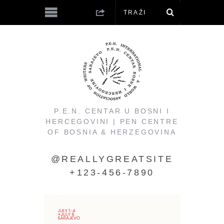
P.E.N. CENTAR U BOSNI I
HERCEGOVINI | PEN CENTRE
OF BOSNIA & HERZEGOVINA
@REALLYGREATSITE
+123-456-7890