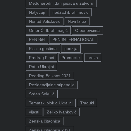
Međunarodni dan pisaca u zatvoru
Natječaji
nedžad ibrahimović
Nenad Veličković
Novi Izraz
Omer Ć. Ibrahimagić
O penovcima
PEN BiH
PEN INTERNATIONAL
Pisci u gostima
poezija
Predrag Finci
Promocije
proza
Rat u Ukrajini
Reading Balkans 2021
Rezidencijalne stipendije
Srđan Sekulić
Tematski blok o Ukrajini
Traduki
vijesti
Željko Ivanković
Ženska čitaonica
Ženska čitaonica 2021