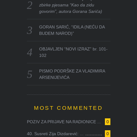
zbirke pjesama “Kao da zidu
govorim”, autora Gorana Sarića)
GORAN SARIĆ, “IDILA (NEĆU DA
BUDEM NAROD)”
OBJAVLJEN “NOVI IZRAZ” br. 101-
102
PISMO PODRŠKE ZA VLADIMIRA
ARSENIJEVIĆA
MOST COMMENTED
POZIV ZA PRIJAVE NA RADIONICE ...
0
40. Susreti Zija Dizdarević: ...
0