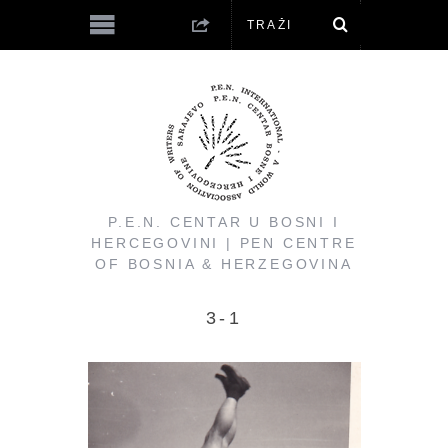
P.E.N. CENTAR U BOSNI I
HERCEGOVINI | PEN CENTRE
OF BOSNIA & HERZEGOVINA
3-1