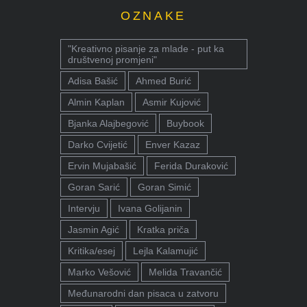
OZNAKE
"Kreativno pisanje za mlade - put ka
društvenoj promjeni"
Adisa Bašić
Ahmed Burić
Almin Kaplan
Asmir Kujović
Bjanka Alajbegović
Buybook
Darko Cvijetić
Enver Kazaz
Ervin Mujabašić
Ferida Duraković
Goran Sarić
Goran Simić
Intervju
Ivana Golijanin
Jasmin Agić
Kratka priča
Kritika/esej
Lejla Kalamujić
Marko Vešović
Melida Travančić
Međunarodni dan pisaca u zatvoru