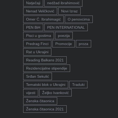
Natječaji
nedžad ibrahimović
Nenad Veličković
Novi Izraz
Omer Ć. Ibrahimagić
O penovcima
PEN BiH
PEN INTERNATIONAL
Pisci u gostima
poezija
Predrag Finci
Promocije
proza
Rat u Ukrajini
Reading Balkans 2021
Rezidencijalne stipendije
Srđan Sekulić
Tematski blok o Ukrajini
Traduki
vijesti
Željko Ivanković
Ženska čitaonica
Ženska čitaonica 2021