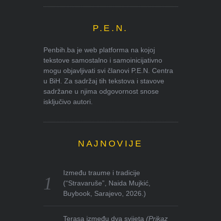
P.E.N.
Penbih.ba je web platforma na kojoj
tekstove samostalno i samoinicijativno
mogu objavljivati svi članovi P.E.N. Centra
u BiH. Za sadržaj tih tekstova i stavove
sadržane u njima odgovornost snose
isključivo autori.
NAJNOVIJE
Između traume i tradicije
(“Stravaruše”, Naida Mujkić,
Buybook, Sarajevo, 2026.)
Terasa između dva svijeta
(Prikaz