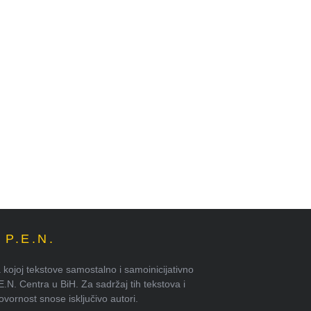
P.E.N.
kojoj tekstove samostalno i samoinicijativno
.E.N. Centra u BiH. Za sadržaj tih tekstova i
ornost snose isključivo autori.