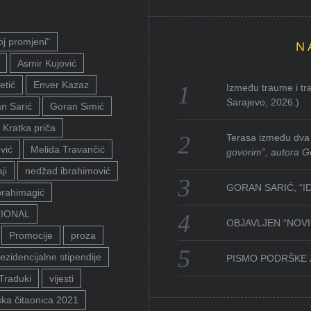
oj promjeni"
N
Asmir Kujović
etić
Enver Kazaz
Između traume i tra
Sarajevo, 2026.)
n Sarić
Goran Simić
Kratka priča
Terasa između dva 
vić
Melida Travančić
govorim”, autora G
ji
nedžad ibrahimović
GORAN SARIĆ, “I
brahimagić
TIONAL
OBJAVLJEN “NOVI 
Promocije
proza
ezidencijalne stipendije
PISMO PODRŠKE 
Traduki
vijesti
ka čitaonica 2021