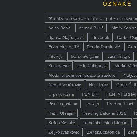
OZNAKE
"Kreativno pisanje za mlade - put ka društven
Adisa Bašić
Ahmed Burić
Almin Kaplan
Bjanka Alajbegović
Buybook
Darko Cvij
Ervin Mujabašić
Ferida Duraković
Gora
Intervju
Ivana Golijanin
Jasmin Agić
Kritika/esej
Lejla Kalamujić
Marko Vešo
Međunarodni dan pisaca u zatvoru
Natječa
Nenad Veličković
Novi Izraz
Omer Ć. I
O penovcima
PEN BiH
PEN INTERNA
Pisci u gostima
poezija
Predrag Finci
Rat u Ukrajini
Reading Balkans 2021
R
Srđan Sekulić
Tematski blok o Ukrajini
Željko Ivanković
Ženska čitaonica
Žens