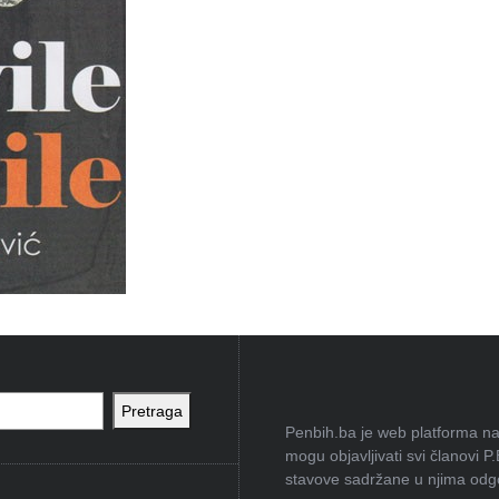
Pretraga
Penbih.ba je web platforma na 
mogu objavljivati svi članovi P
stavove sadržane u njima odgov