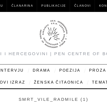
-U
ČLANARINA
PUBLIKACIJE
ČLANOVI
KON
NI I HERCEGOVINI | PEN CENTRE OF 
INTERVJU
DRAMA
POEZIJA
PROZA
OVI IZRAZ
ŽENSKA ČITAONICA
TEMAT
SMRT_VILE_RADMILE (1)