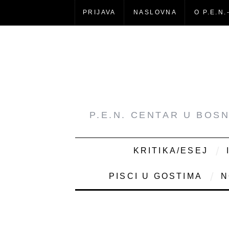
PRIJAVA
NASLOVNA
O P.E.N.
P.E.N. CENTAR U BOS
KRITIKA/ESEJ
PISCI U GOSTIMA
N