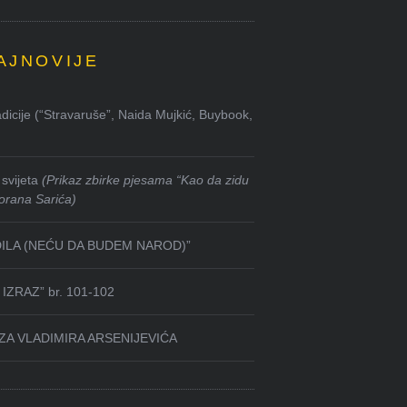
AJNOVIJE
dicije (“Stravaruše”, Naida Mujkić, Buybook,
svijeta
(Prikaz zbirke pjesama “Kao da zidu
orana Sarića)
DILA (NEĆU DA BUDEM NAROD)”
IZRAZ” br. 101-102
ZA VLADIMIRA ARSENIJEVIĆA