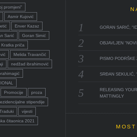
oj promjeni"
N
Asmir Kujović
etić
Enver Kazaz
GORAN SARIĆ, “I
n Sarić
Goran Simić
OBJAVLJEN “NOVI 
Kratka priča
vić
Melida Travančić
PISMO PODRŠKE 
ji
nedžad ibrahimović
brahimagić
SRĐAN SEKULIĆ,
TIONAL
RELEASING YOUR
Promocije
proza
MATTINGLY
ezidencijalne stipendije
Traduki
vijesti
ka čitaonica 2021
MOST