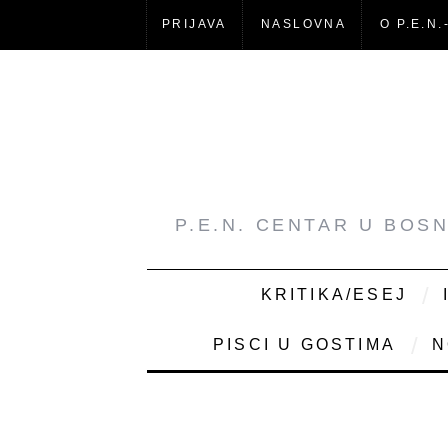
PRIJAVA
NASLOVNA
O P.E.N.
P.E.N. CENTAR U BOS
KRITIKA/ESEJ
PISCI U GOSTIMA
N