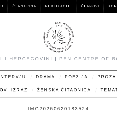
-U
ČLANARINA
PUBLIKACIJE
ČLANOVI
KON
NI I HERCEGOVINI | PEN CENTRE OF 
INTERVJU
DRAMA
POEZIJA
PROZA
OVI IZRAZ
ŽENSKA ČITAONICA
TEMAT
IMG20250620183524