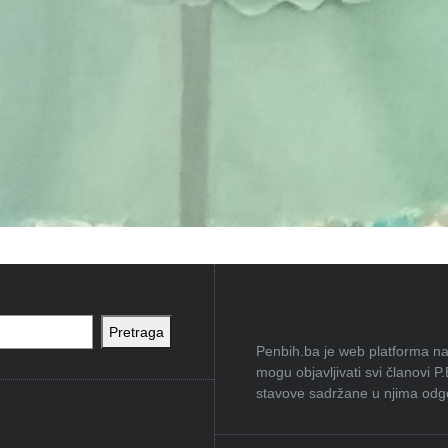
Pretraga
Penbih.ba je web platforma na 
mogu objavljivati svi članovi P
stavove sadržane u njima odgov