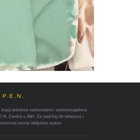
P.E.N.
kojoj tekstove samostalno i samoinicijativno
.E.N. Centra u BiH. Za sadržaj tih tekstova i
ornost snose isključivo autori.