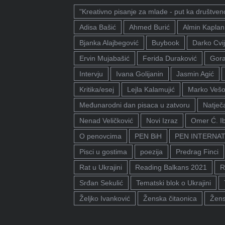
"Kreativno pisanje za mlade - put ka društven
Adisa Bašić
Ahmed Burić
Almin Kaplan
Bjanka Alajbegović
Buybook
Darko Cvij
Ervin Mujabašić
Ferida Duraković
Gora
Intervju
Ivana Golijanin
Jasmin Agić
Kritika/esej
Lejla Kalamujić
Marko Vešo
Međunarodni dan pisaca u zatvoru
Natječa
Nenad Veličković
Novi Izraz
Omer Ć. I
O penovcima
PEN BiH
PEN INTERNA
Pisci u gostima
poezija
Predrag Finci
Rat u Ukrajini
Reading Balkans 2021
R
Srđan Sekulić
Tematski blok o Ukrajini
Željko Ivanković
Ženska čitaonica
Žens