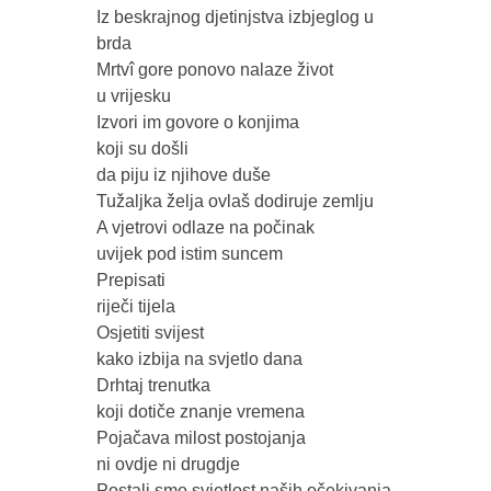
Iz beskrajnog djetinjstva izbjeglog u
brda
Mrtvî gore ponovo nalaze život
u vrijesku
Izvori im govore o konjima
koji su došli
da piju iz njihove duše
Tužaljka želja ovlaš dodiruje zemlju
A vjetrovi odlaze na počinak
uvijek pod istim suncem
Prepisati
riječi tijela
Osjetiti svijest
kako izbija na svjetlo dana
Drhtaj trenutka
koji dotiče znanje vremena
Pojačava milost postojanja
ni ovdje ni drugdje
Postali smo svjetlost naših očekivanja