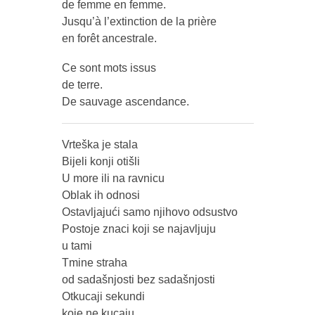
de femme en femme.
Jusqu’à l’extinction de la prière
en forêt ancestrale.
Ce sont mots issus
de terre.
De sauvage ascendance.
Vrteška je stala
Bijeli konji otišli
U more ili na ravnicu
Oblak ih odnosi
Ostavljajući samo njihovo odsustvo
Postoje znaci koji se najavljuju
u tami
Tmine straha
od sadašnjosti bez sadašnjosti
Otkucaji sekundi
koje ne kucaju