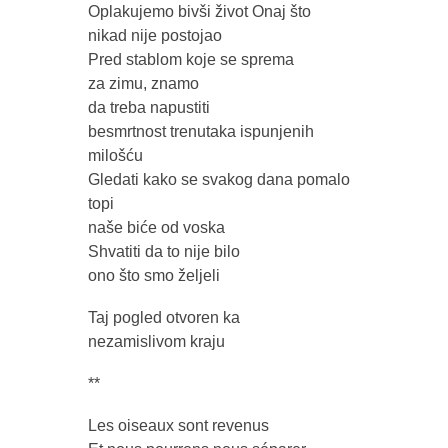
Oplakujemo bivši život Onaj što
nikad nije postojao
Pred stablom koje se sprema
za zimu, znamo
da treba napustiti
besmrtnost trenutaka ispunjenih
milošću
Gledati kako se svakog dana pomalo
topi
naše biće od voska
Shvatiti da to nije bilo
ono što smo željeli
Taj pogled otvoren ka
nezamislivom kraju
**
Les oiseaux sont revenus