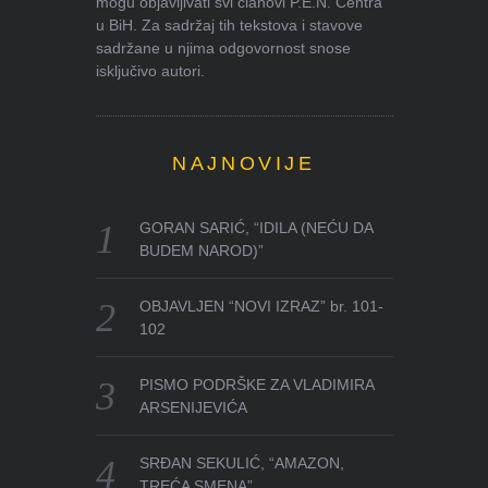
mogu objavljivati svi članovi P.E.N. Centra
u BiH. Za sadržaj tih tekstova i stavove
sadržane u njima odgovornost snose
isključivo autori.
NAJNOVIJE
GORAN SARIĆ, “IDILA (NEĆU DA
BUDEM NAROD)”
OBJAVLJEN “NOVI IZRAZ” br. 101-
102
PISMO PODRŠKE ZA VLADIMIRA
ARSENIJEVIĆA
SRĐAN SEKULIĆ, “AMAZON,
TREĆA SMENA”