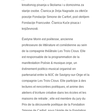
kreativnog pisanja u školama i u domovima za
starije osobe. Članica je žirija Nagrade za otkriće
poezije Fondacije Simone de Carfort, pod okriljem
Fondacije Francuske. Članica Kuće pisaca i
književnosti.
Évelyne Morin est poétesse, ancienne
professeure de littérature et comédienne au sein
de la compagnie théâtrale Les Trois Clous. Elle
est responsable de la programmation de la
manifestation Poésie & musique.orge, un
événement poético-musical organisé en
partenariat entre la MJC de Savigny-sur-Orge et la
compagnie Les Trois Clous. Elle participe à des
lectures et rencontres poétiques, et anime des
ateliers d’écriture créative dans les écoles et les
maisons de retraite ; elle est membre du jury du
Prix de la découverte poétique de la Fondation
Simone de Carfort, sous l’égide de la Fondation