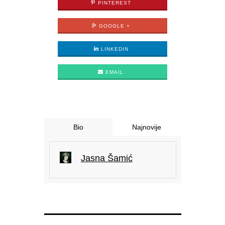
PINTEREST
GOOGLE +
LINKEDIN
EMAIL
Bio
Najnovije
Jasna Šamić