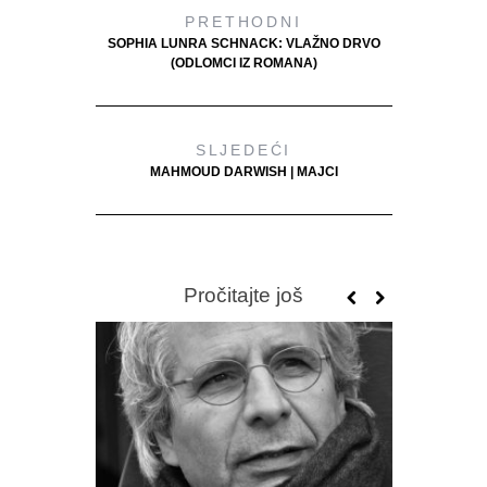
PRETHODNI
SOPHIA LUNRA SCHNACK: VLAŽNO DRVO
(ODLOMCI IZ ROMANA)
SLJEDEĆI
MAHMOUD DARWISH | MAJCI
Pročitajte još