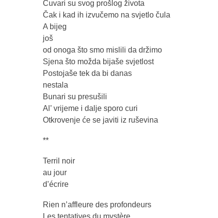
Čuvari su svog prošlog života
Čak i kad ih izvučemo na svjetlo čula
A bijeg
još
od onoga što smo mislili da držimo
Sjena što možda bijaše svjetlost
Postojaše tek da bi danas
nestala
Bunari su presušili
Al’ vrijeme i dalje sporo curi
Otkrovenje će se javiti iz ruševina
**
Terril noir
au jour
d’écrire
Rien n’affleure des profondeurs
Les tentatives du mystère