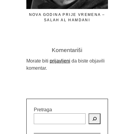
NOVA GODINA PRIJE VREMENA –
SALAH AL HAMDANI
“PROŠLE
PREDRAGA
Komentariši
Morate biti
prijavljeni
da biste objavili
komentar.
Pretraga