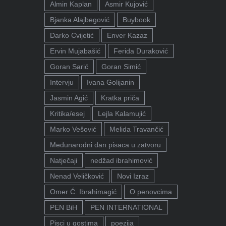
Almin Kaplan
Asmir Kujović
Bjanka Alajbegović
Buybook
Darko Cvijetić
Enver Kazaz
Ervin Mujabašić
Ferida Duraković
Goran Sarić
Goran Simić
Intervju
Ivana Golijanin
Jasmin Agić
Kratka priča
Kritika/esej
Lejla Kalamujić
Marko Vešović
Melida Travančić
Međunarodni dan pisaca u zatvoru
Natječaji
nedžad ibrahimović
Nenad Veličković
Novi Izraz
Omer Ć. Ibrahimagić
O penovcima
PEN BiH
PEN INTERNATIONAL
Pisci u gostima
poezija