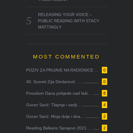
RELEASING YOUR VOICE –
PUBLIC READING WITH STACY
MATTINGLY
MOST COMMENTED
POZIV ZA PRIJAVE NA RADIONICE ...
0
40. Susreti Zija Dizdarević: ...
0
Povodom Dana pobjede nad faši...
8
Goran Sarić: Tlapnje i varlji...
4
Goran Sarić: Moja dvije i dva...
2
Reading Balkans Sarajevo 2021:...
2