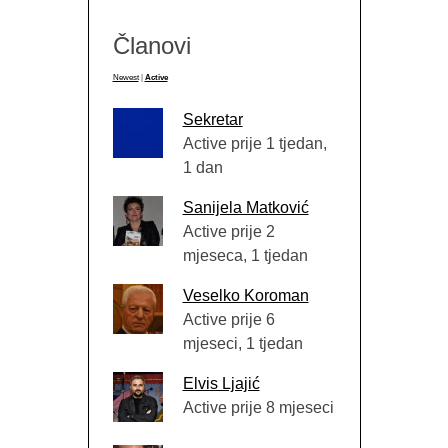
Članovi
Newest
|
Active
Sekretar
Active prije 1 tjedan,
1 dan
Sanijela Matković
Active prije 2
mjeseca, 1 tjedan
Veselko Koroman
Active prije 6
mjeseci, 1 tjedan
Elvis Ljajić
Active prije 8 mjeseci