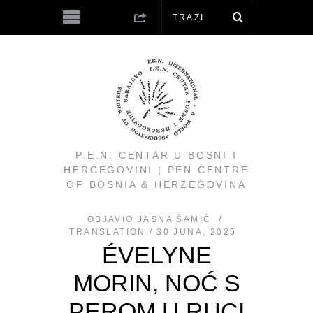
P.E.N. CENTAR U BOSNI I
HERCEGOVINI | PEN CENTRE
OF BOSNIA & HERZEGOVINA
OBJAVIO
JASNA ŠAMIĆ
TRANSLATION
30 JUNA, 2025
ÉVELYNE
MORIN, NOĆ S
PEROM U RUCI