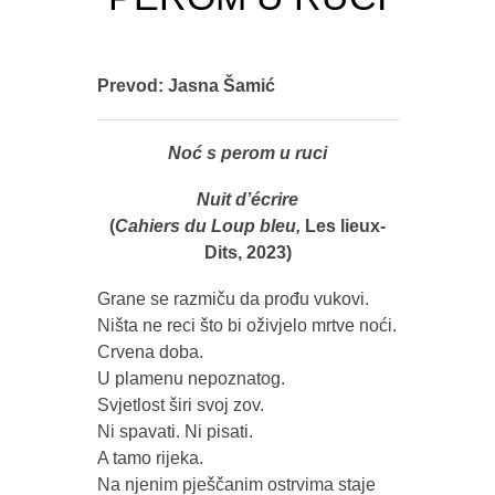
Prevod: Jasna Šamić
Noć s perom u ruci
Nuit d’écrire
(
Cahiers du Loup bleu,
Les lieux-
Dits, 2023)
Grane se razmiču da prođu vukovi.
Ništa ne reci što bi oživjelo mrtve noći.
Crvena doba.
U plamenu nepoznatog.
Svjetlost širi svoj zov.
Ni spavati. Ni pisati.
A tamo rijeka.
Na njenim pješčanim ostrvima staje