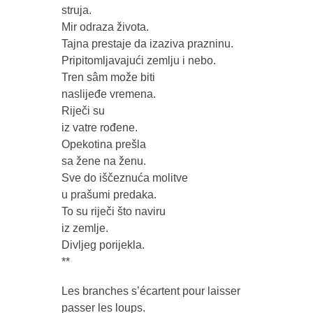
struja.
Mir odraza života.
Tajna prestaje da izaziva prazninu.
Pripitomljavajući zemlju i nebo.
Tren sâm može biti
naslijeđe vremena.
Riječi su
iz vatre rođene.
Opekotina prešla
sa žene na ženu.
Sve do iščeznuća molitve
u prašumi predaka.
To su riječi što naviru
iz zemlje.
Divljeg porijekla.
**
Les branches s’écartent pour laisser
passer les loups.