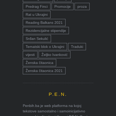
Predrag Finci
Promocije
proza
Rat u Ukrajini
Reading Balkans 2021
Rezidencijalne stipendije
Srđan Sekulić
Tematski blok o Ukrajini
Traduki
vijesti
Željko Ivanković
Ženska čitaonica
Ženska čitaonica 2021
P.E.N.
Penbih.ba je web platforma na kojoj
tekstove samostalno i samoinicijativno