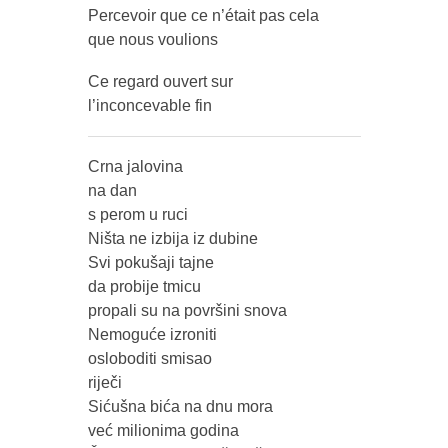
Percevoir que ce n’était pas cela
que nous voulions
Ce regard ouvert sur
l’inconcevable fin
Crna jalovina
na dan
s perom u ruci
Ništa ne izbija iz dubine
Svi pokušaji tajne
da probije tmicu
propali su na površini snova
Nemoguće izroniti
osloboditi smisao
riječi
Sićušna bića na dnu mora
već milionima godina