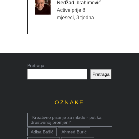
Nedžad Ibrahimović
Active prije 8
mjeseci, 3 tjedna
Pretraga
Pretraga
OZNAKE
"Kreativno pisanje za mlade - put ka
društvenoj promjeni"
Adisa Bašić
Ahmed Burić