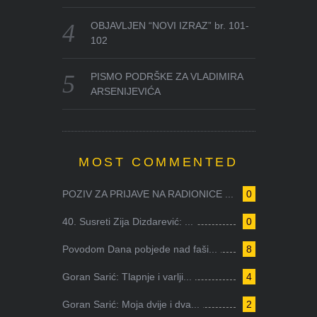
OBJAVLJEN “NOVI IZRAZ” br. 101-
102
PISMO PODRŠKE ZA VLADIMIRA
ARSENIJEVIĆA
MOST COMMENTED
POZIV ZA PRIJAVE NA RADIONICE ...
0
40. Susreti Zija Dizdarević: ...
0
Povodom Dana pobjede nad faši...
8
Goran Sarić: Tlapnje i varlji...
4
Goran Sarić: Moja dvije i dva...
2