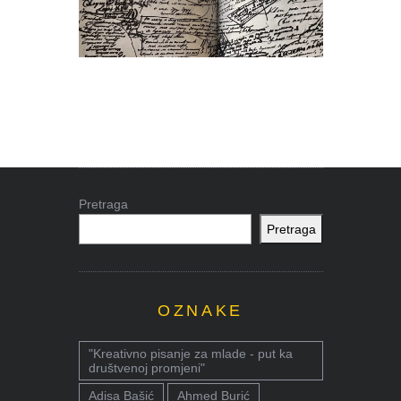
Pretraga
Pretraga
OZNAKE
"Kreativno pisanje za mlade - put ka
društvenoj promjeni"
Adisa Bašić
Ahmed Burić