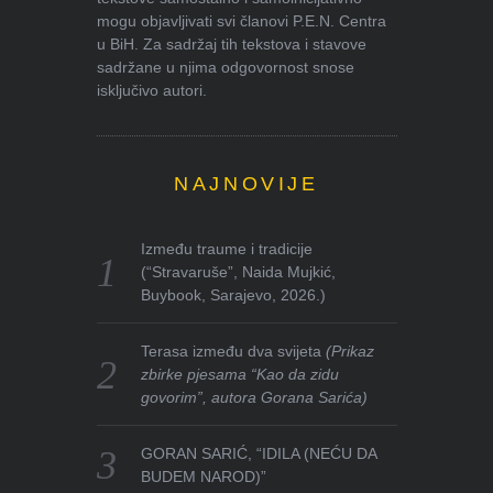
mogu objavljivati svi članovi P.E.N. Centra
u BiH. Za sadržaj tih tekstova i stavove
sadržane u njima odgovornost snose
isključivo autori.
NAJNOVIJE
Između traume i tradicije
(“Stravaruše”, Naida Mujkić,
Buybook, Sarajevo, 2026.)
Terasa između dva svijeta
(Prikaz
zbirke pjesama “Kao da zidu
govorim”, autora Gorana Sarića)
GORAN SARIĆ, “IDILA (NEĆU DA
BUDEM NAROD)”