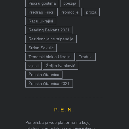
Pisci u gostima
poezija
Predrag Finci
Promocije
proza
Rat u Ukrajini
Reading Balkans 2021
Rezidencijalne stipendije
Srđan Sekulić
Tematski blok o Ukrajini
Traduki
vijesti
Željko Ivanković
Ženska čitaonica
Ženska čitaonica 2021
P.E.N.
Penbih.ba je web platforma na kojoj
tekstove samostalno i samoinicijativno