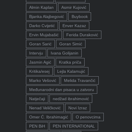
Almin Kaplan
Asmir Kujović
Bjanka Alajbegović
Buybook
Darko Cvijetić
Enver Kazaz
Ervin Mujabašić
Ferida Duraković
Goran Sarić
Goran Simić
Intervju
Ivana Golijanin
Jasmin Agić
Kratka priča
Kritika/esej
Lejla Kalamujić
Marko Vešović
Melida Travančić
Međunarodni dan pisaca u zatvoru
Natječaji
nedžad ibrahimović
Nenad Veličković
Novi Izraz
Omer Ć. Ibrahimagić
O penovcima
PEN BiH
PEN INTERNATIONAL