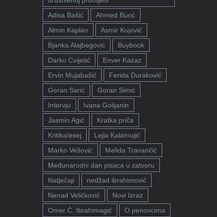
društvenoj promjeni"
Adisa Bašić
Ahmed Burić
Almin Kaplan
Asmir Kujović
Bjanka Alajbegović
Buybook
Darko Cvijetić
Enver Kazaz
Ervin Mujabašić
Ferida Duraković
Goran Sarić
Goran Simić
Intervju
Ivana Golijanin
Jasmin Agić
Kratka priča
Kritika/esej
Lejla Kalamujić
Marko Vešović
Melida Travančić
Međunarodni dan pisaca u zatvoru
Natječaji
nedžad ibrahimović
Nenad Veličković
Novi Izraz
Omer Ć. Ibrahimagić
O penovcima