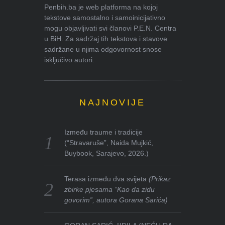
Penbih.ba je web platforma na kojoj
tekstove samostalno i samoinicijativno
mogu objavljivati svi članovi P.E.N. Centra
u BiH. Za sadržaj tih tekstova i stavove
sadržane u njima odgovornost snose
isključivo autori.
NAJNOVIJE
Između traume i tradicije
(“Stravaruše”, Naida Mujkić,
Buybook, Sarajevo, 2026.)
Terasa između dva svijeta
(Prikaz
zbirke pjesama “Kao da zidu
govorim”, autora Gorana Sarića)