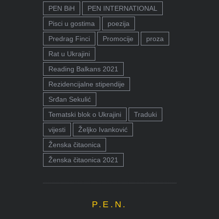
PEN BiH
PEN INTERNATIONAL
Pisci u gostima
poezija
Predrag Finci
Promocije
proza
Rat u Ukrajini
Reading Balkans 2021
Rezidencijalne stipendije
Srđan Sekulić
Tematski blok o Ukrajini
Traduki
vijesti
Željko Ivanković
Ženska čitaonica
Ženska čitaonica 2021
P.E.N.