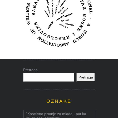
Pretraga
Pretraga
OZNAKE
"Kreativno pisanje za mlade - put ka