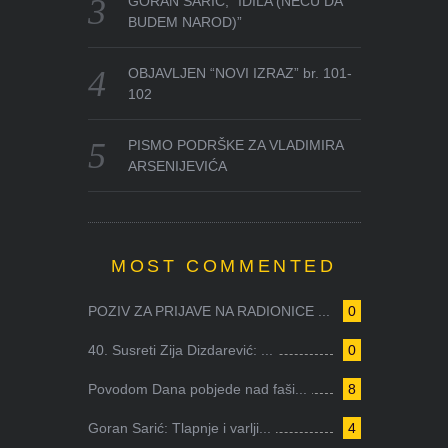
GORAN SARIĆ, “IDILA (NEĆU DA
BUDEM NAROD)”
OBJAVLJEN “NOVI IZRAZ” br. 101-
102
PISMO PODRŠKE ZA VLADIMIRA
ARSENIJEVIĆA
MOST COMMENTED
POZIV ZA PRIJAVE NA RADIONICE ...
0
40. Susreti Zija Dizdarević: ...
0
Povodom Dana pobjede nad faši...
8
Goran Sarić: Tlapnje i varlji...
4