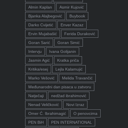
Almin Kaplan
Asmir Kujović
Bjanka Alajbegović
Buybook
Darko Cvijetić
Enver Kazaz
Ervin Mujabašić
Ferida Duraković
Goran Sarić
Goran Simić
Intervju
Ivana Golijanin
Jasmin Agić
Kratka priča
Kritika/esej
Lejla Kalamujić
Marko Vešović
Melida Travančić
Međunarodni dan pisaca u zatvoru
Natječaji
nedžad ibrahimović
Nenad Veličković
Novi Izraz
Omer Ć. Ibrahimagić
O penovcima
PEN BiH
PEN INTERNATIONAL