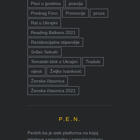
Pisci u gostima
poezija
Predrag Finci
Promocije
proza
Rat u Ukrajini
Reading Balkans 2021
Rezidencijalne stipendije
Srđan Sekulić
Tematski blok o Ukrajini
Traduki
vijesti
Željko Ivanković
Ženska čitaonica
Ženska čitaonica 2021
P.E.N.
Penbih.ba je web platforma na kojoj
tekstove samostalno i samoinicijativno