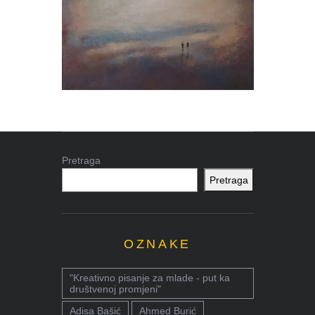
Pretraga
Pretraga
OZNAKE
"Kreativno pisanje za mlade - put ka
društvenoj promjeni"
Adisa Bašić
Ahmed Burić