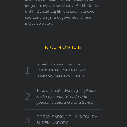
mogu objavljivati svi članovi P.E.N. Centra
u BiH. Za sadržaj tih tekstova i stavove
sadržane u njima odgovornost snose
isključivo autori.
NAJNOVIJE
Između traume i tradicije
(“Stravaruše”, Naida Mujkić,
Buybook, Sarajevo, 2026.)
Terasa između dva svijeta
(Prikaz
zbirke pjesama “Kao da zidu
govorim”, autora Gorana Sarića)
GORAN SARIĆ, “IDILA (NEĆU DA
BUDEM NAROD)”