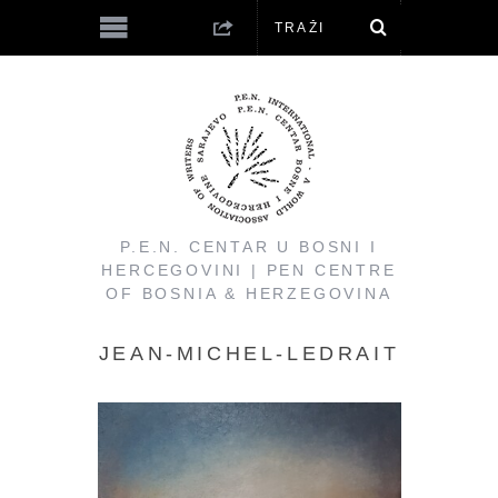
P.E.N. CENTAR U BOSNI I
HERCEGOVINI | PEN CENTRE
OF BOSNIA & HERZEGOVINA
JEAN-MICHEL-LEDRAIT