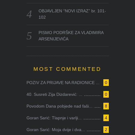
OBJAVLJEN “NOVI IZRAZ” br. 101-
102
PISMO PODRŠKE ZA VLADIMIRA
ARSENIJEVIĆA
MOST COMMENTED
POZIV ZA PRIJAVE NA RADIONICE ...
0
40. Susreti Zija Dizdarević: ...
0
Povodom Dana pobjede nad faši...
8
Goran Sarić: Tlapnje i varlji...
4
Goran Sarić: Moja dvije i dva...
2