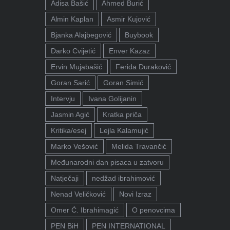
Adisa Bašić
Ahmed Burić
Almin Kaplan
Asmir Kujović
Bjanka Alajbegović
Buybook
Darko Cvijetić
Enver Kazaz
Ervin Mujabašić
Ferida Duraković
Goran Sarić
Goran Simić
Intervju
Ivana Golijanin
Jasmin Agić
Kratka priča
Kritika/esej
Lejla Kalamujić
Marko Vešović
Melida Travančić
Međunarodni dan pisaca u zatvoru
Natječaji
nedžad ibrahimović
Nenad Veličković
Novi Izraz
Omer Ć. Ibrahimagić
O penovcima
PEN BiH
PEN INTERNATIONAL