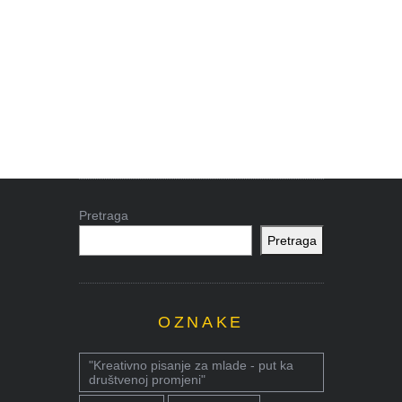
Pretraga
Pretraga
OZNAKE
"Kreativno pisanje za mlade - put ka
društvenoj promjeni"