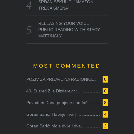
SRĐAN SEKULIĆ, “AMAZON,
TREĆA SMENA”
RELEASING YOUR VOICE –
PUBLIC READING WITH STACY
MATTINGLY
MOST COMMENTED
POZIV ZA PRIJAVE NA RADIONICE ...
0
40. Susreti Zija Dizdarević: ...
0
Povodom Dana pobjede nad faši...
8
Goran Sarić: Tlapnje i varlji...
4
Goran Sarić: Moja dvije i dva...
2