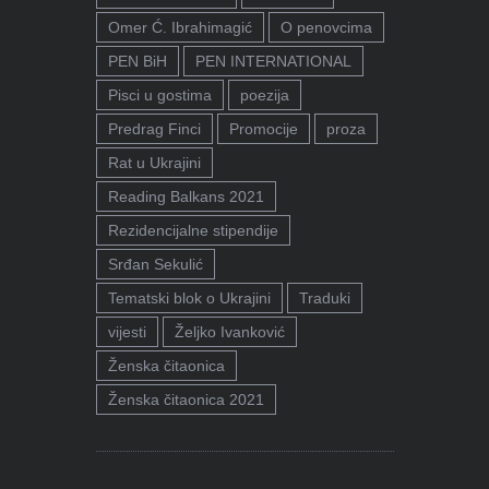
Omer Ć. Ibrahimagić
O penovcima
PEN BiH
PEN INTERNATIONAL
Pisci u gostima
poezija
Predrag Finci
Promocije
proza
Rat u Ukrajini
Reading Balkans 2021
Rezidencijalne stipendije
Srđan Sekulić
Tematski blok o Ukrajini
Traduki
vijesti
Željko Ivanković
Ženska čitaonica
Ženska čitaonica 2021