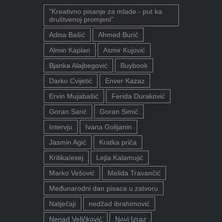
"Kreativno pisanje za mlade - put ka
društvenoj promjeni"
Adisa Bašić
Ahmed Burić
Almin Kaplan
Asmir Kujović
Bjanka Alajbegović
Buybook
Darko Cvijetić
Enver Kazaz
Ervin Mujabašić
Ferida Duraković
Goran Sarić
Goran Simić
Intervju
Ivana Golijanin
Jasmin Agić
Kratka priča
Kritika/esej
Lejla Kalamujić
Marko Vešović
Melida Travančić
Međunarodni dan pisaca u zatvoru
Natječaji
nedžad ibrahimović
Nenad Veličković
Novi Izraz