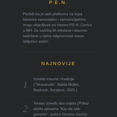
P.E.N.
Penbih.ba je web platforma na kojoj
tekstove samostalno i samoinicijativno
mogu objavljivati svi članovi P.E.N. Centra
u BiH. Za sadržaj tih tekstova i stavove
sadržane u njima odgovornost snose
isključivo autori.
NAJNOVIJE
Između traume i tradicije
(“Stravaruše”, Naida Mujkić,
Buybook, Sarajevo, 2026.)
Terasa između dva svijeta
(Prikaz
zbirke pjesama “Kao da zidu
govorim”, autora Gorana Sarića)