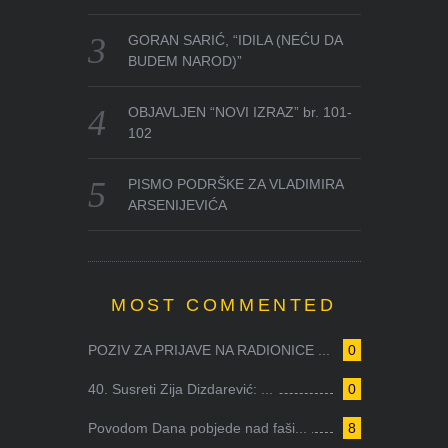
GORAN SARIĆ, “IDILA (NEĆU DA
BUDEM NAROD)”
OBJAVLJEN “NOVI IZRAZ” br. 101-
102
PISMO PODRŠKE ZA VLADIMIRA
ARSENIJEVIĆA
MOST COMMENTED
POZIV ZA PRIJAVE NA RADIONICE ...
0
40. Susreti Zija Dizdarević: ...
0
Povodom Dana pobjede nad faši...
8