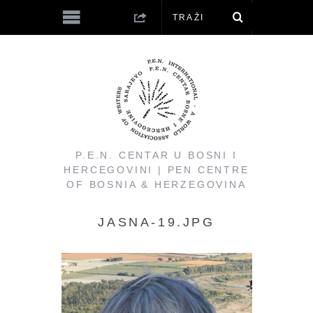
P.E.N. CENTAR U BOSNI I
HERCEGOVINI | PEN CENTRE
OF BOSNIA & HERZEGOVINA
JASNA-19.JPG