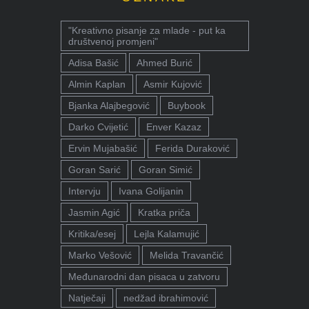
"Kreativno pisanje za mlade - put ka
društvenoj promjeni"
Adisa Bašić
Ahmed Burić
Almin Kaplan
Asmir Kujović
Bjanka Alajbegović
Buybook
Darko Cvijetić
Enver Kazaz
Ervin Mujabašić
Ferida Duraković
Goran Sarić
Goran Simić
Intervju
Ivana Golijanin
Jasmin Agić
Kratka priča
Kritika/esej
Lejla Kalamujić
Marko Vešović
Melida Travančić
Međunarodni dan pisaca u zatvoru
Natječaji
nedžad ibrahimović