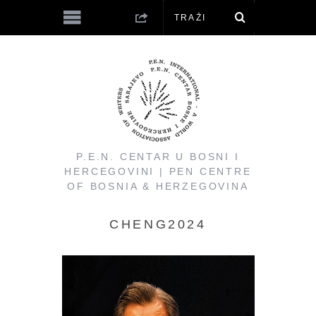
P.E.N. CENTAR U BOSNI I
HERCEGOVINI | PEN CENTRE
OF BOSNIA & HERZEGOVINA
CHENG2024