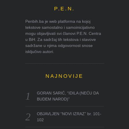
P.E.N.
Penbih.ba je web platforma na kojoj
tekstove samostalno i samoinicijativno
mogu objavljivati svi članovi P.E.N. Centra
u BiH. Za sadržaj tih tekstova i stavove
sadržane u njima odgovornost snose
isključivo autori.
NAJNOVIJE
GORAN SARIĆ, “IDILA (NEĆU DA
BUDEM NAROD)”
OBJAVLJEN “NOVI IZRAZ” br. 101-
102