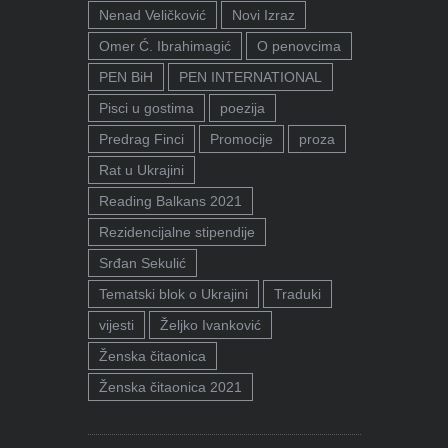
Nenad Veličković
Novi Izraz
Omer Ć. Ibrahimagić
O penovcima
PEN BiH
PEN INTERNATIONAL
Pisci u gostima
poezija
Predrag Finci
Promocije
proza
Rat u Ukrajini
Reading Balkans 2021
Rezidencijalne stipendije
Srđan Sekulić
Tematski blok o Ukrajini
Traduki
vijesti
Željko Ivanković
Ženska čitaonica
Ženska čitaonica 2021