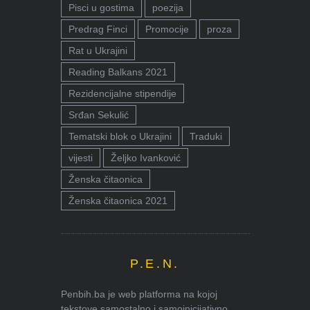
Pisci u gostima
poezija
Predrag Finci
Promocije
proza
Rat u Ukrajini
Reading Balkans 2021
Rezidencijalne stipendije
Srđan Sekulić
Tematski blok o Ukrajini
Traduki
vijesti
Željko Ivanković
Ženska čitaonica
Ženska čitaonica 2021
P.E.N.
Penbih.ba je web platforma na kojoj
tekstove samostalno i samoinicijativno