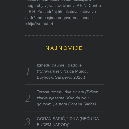
mogu objavljivati svi članovi P.E.N. Centra
u BiH. Za sadržaj tih tekstova i stavove
sadržane u njima odgovornost snose
isključivo autori.
NAJNOVIJE
Između traume i tradicije
(“Stravaruše”, Naida Mujkić,
Buybook, Sarajevo, 2026.)
Terasa između dva svijeta
(Prikaz
zbirke pjesama “Kao da zidu
govorim”, autora Gorana Sarića)
GORAN SARIĆ, “IDILA (NEĆU DA
BUDEM NAROD)”