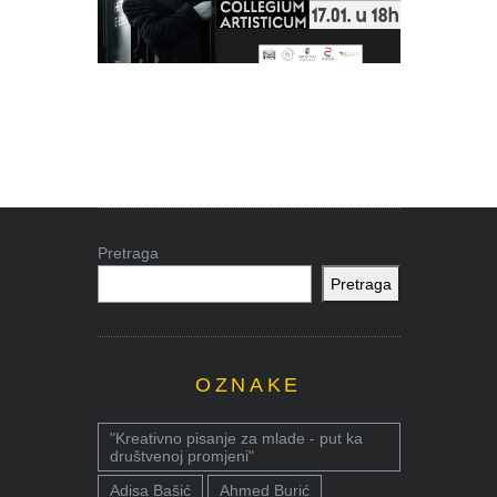
Pretraga
Pretraga
OZNAKE
"Kreativno pisanje za mlade - put ka
društvenoj promjeni"
Adisa Bašić
Ahmed Burić