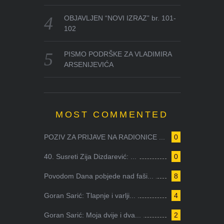
OBJAVLJEN “NOVI IZRAZ” br. 101-
102
PISMO PODRŠKE ZA VLADIMIRA
ARSENIJEVIĆA
MOST COMMENTED
POZIV ZA PRIJAVE NA RADIONICE ...
0
40. Susreti Zija Dizdarević: ...
0
Povodom Dana pobjede nad faši...
8
Goran Sarić: Tlapnje i varlji...
4
Goran Sarić: Moja dvije i dva...
2