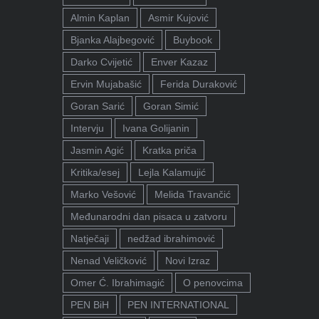
Almin Kaplan
Asmir Kujović
Bjanka Alajbegović
Buybook
Darko Cvijetić
Enver Kazaz
Ervin Mujabašić
Ferida Duraković
Goran Sarić
Goran Simić
Intervju
Ivana Golijanin
Jasmin Agić
Kratka priča
Kritika/esej
Lejla Kalamujić
Marko Vešović
Melida Travančić
Međunarodni dan pisaca u zatvoru
Natječaji
nedžad ibrahimović
Nenad Veličković
Novi Izraz
Omer Ć. Ibrahimagić
O penovcima
PEN BiH
PEN INTERNATIONAL