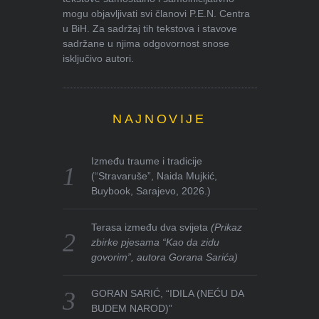
mogu objavljivati svi članovi P.E.N. Centra
u BiH. Za sadržaj tih tekstova i stavove
sadržane u njima odgovornost snose
isključivo autori.
NAJNOVIJE
Između traume i tradicije
(“Stravaruše”, Naida Mujkić,
Buybook, Sarajevo, 2026.)
Terasa između dva svijeta
(Prikaz
zbirke pjesama “Kao da zidu
govorim”, autora Gorana Sarića)
GORAN SARIĆ, “IDILA (NEĆU DA
BUDEM NAROD)”