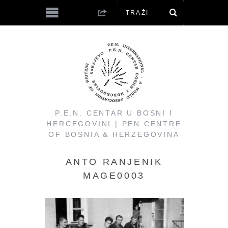
P.E.N. CENTAR U BOSNI I
HERCEGOVINI | PEN CENTRE
OF BOSNIA & HERZEGOVINA
ANTO RANJENIK
MAGE0003