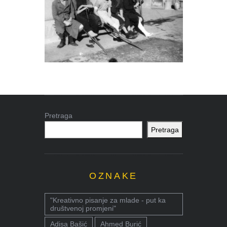
Pretraga
Pretraga
OZNAKE
"Kreativno pisanje za mlade - put ka
društvenoj promjeni"
Adisa Bašić
Ahmed Burić