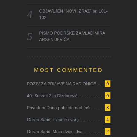
OBJAVLJEN “NOVI IZRAZ” br. 101-
102
PISMO PODRŠKE ZA VLADIMIRA
ARSENIJEVIĆA
MOST COMMENTED
POZIV ZA PRIJAVE NA RADIONICE ...
0
40. Susreti Zija Dizdarević: ...
0
Povodom Dana pobjede nad faši...
8
Goran Sarić: Tlapnje i varlji...
4
Goran Sarić: Moja dvije i dva...
2