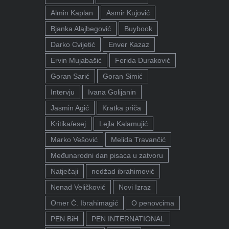
Almin Kaplan
Asmir Kujović
Bjanka Alajbegović
Buybook
Darko Cvijetić
Enver Kazaz
Ervin Mujabašić
Ferida Duraković
Goran Sarić
Goran Simić
Intervju
Ivana Golijanin
Jasmin Agić
Kratka priča
Kritika/esej
Lejla Kalamujić
Marko Vešović
Melida Travančić
Međunarodni dan pisaca u zatvoru
Natječaji
nedžad ibrahimović
Nenad Veličković
Novi Izraz
Omer Ć. Ibrahimagić
O penovcima
PEN BiH
PEN INTERNATIONAL