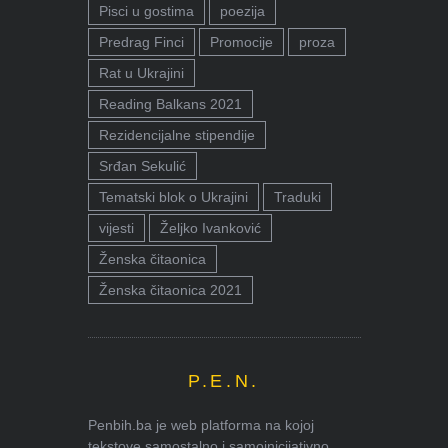
Pisci u gostima
poezija
Predrag Finci
Promocije
proza
Rat u Ukrajini
Reading Balkans 2021
Rezidencijalne stipendije
Srđan Sekulić
Tematski blok o Ukrajini
Traduki
vijesti
Željko Ivanković
Ženska čitaonica
Ženska čitaonica 2021
P.E.N.
Penbih.ba je web platforma na kojoj
tekstove samostalno i samoinicijativno