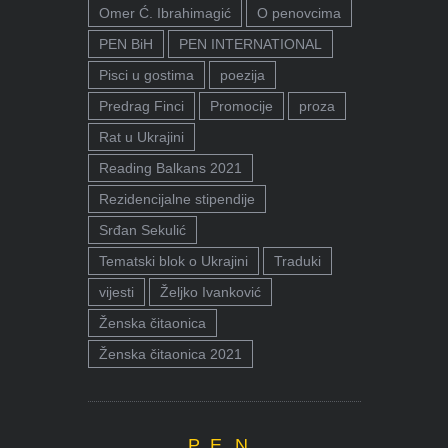
Omer Ć. Ibrahimagić
O penovcima
PEN BiH
PEN INTERNATIONAL
Pisci u gostima
poezija
Predrag Finci
Promocije
proza
Rat u Ukrajini
Reading Balkans 2021
Rezidencijalne stipendije
Srđan Sekulić
Tematski blok o Ukrajini
Traduki
vijesti
Željko Ivanković
Ženska čitaonica
Ženska čitaonica 2021
P.E.N.