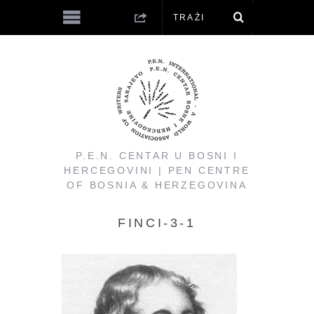
P.E.N. CENTAR U BOSNI I
HERCEGOVINI | PEN CENTRE
OF BOSNIA & HERZEGOVINA
FINCI-3-1