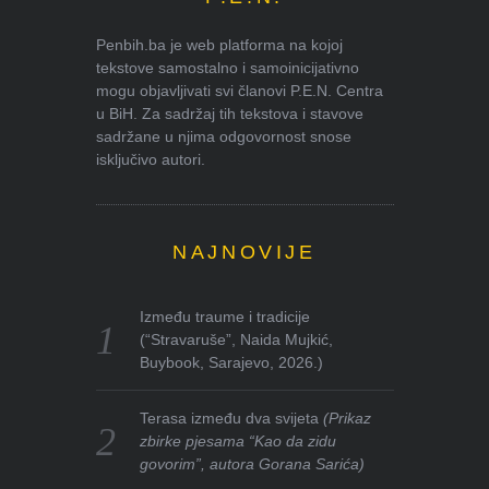
Penbih.ba je web platforma na kojoj
tekstove samostalno i samoinicijativno
mogu objavljivati svi članovi P.E.N. Centra
u BiH. Za sadržaj tih tekstova i stavove
sadržane u njima odgovornost snose
isključivo autori.
NAJNOVIJE
Između traume i tradicije
(“Stravaruše”, Naida Mujkić,
Buybook, Sarajevo, 2026.)
Terasa između dva svijeta
(Prikaz
zbirke pjesama “Kao da zidu
govorim”, autora Gorana Sarića)