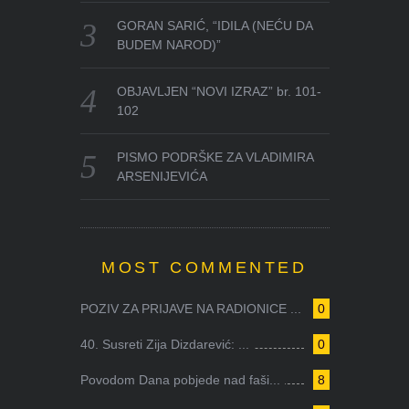
GORAN SARIĆ, “IDILA (NEĆU DA
BUDEM NAROD)”
OBJAVLJEN “NOVI IZRAZ” br. 101-
102
PISMO PODRŠKE ZA VLADIMIRA
ARSENIJEVIĆA
MOST COMMENTED
POZIV ZA PRIJAVE NA RADIONICE ...
0
40. Susreti Zija Dizdarević: ...
0
Povodom Dana pobjede nad faši...
8