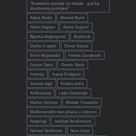
"Kreativno pisanje za mlade - put ka
društvenoj promjeni"
Adisa Bašić
Ahmed Burić
Almin Kaplan
Asmir Kujović
Bjanka Alajbegović
Buybook
Darko Cvijetić
Enver Kazaz
Ervin Mujabašić
Ferida Duraković
Goran Sarić
Goran Simić
Intervju
Ivana Golijanin
Jasmin Agić
Kratka priča
Kritika/esej
Lejla Kalamujić
Marko Vešović
Melida Travančić
Međunarodni dan pisaca u zatvoru
Natječaji
nedžad ibrahimović
Nenad Veličković
Novi Izraz