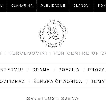
-U
ČLANARINA
PUBLIKACIJE
ČLANOVI
KON
NI I HERCEGOVINI | PEN CENTRE OF 
INTERVJU
DRAMA
POEZIJA
PROZA
OVI IZRAZ
ŽENSKA ČITAONICA
TEMAT
SVJETLOST SJENA