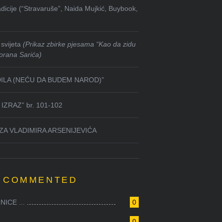
dicije (“Stravaruše”, Naida Mujkić, Buybook,
svijeta
(Prikaz zbirke pjesama “Kao da zidu
orana Sarića)
DILA (NEĆU DA BUDEM NAROD)”
IZRAZ” br. 101-102
ZA VLADIMIRA ARSENIJEVIĆA
 COMMENTED
ICE ...
0
0