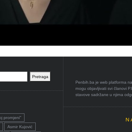
Pretraga
Penbih.ba je web platforma na 
mogu objavljivati svi članovi P
stavove sadržane u njima odgov
oj promjeni"
N
Asmir Kujović