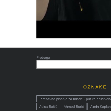
Pretraga
OZNAKE
"Kreativno pisanje za mlade - put ka društven
Adisa Bašić
Ahmed Burić
Almin Kaplan