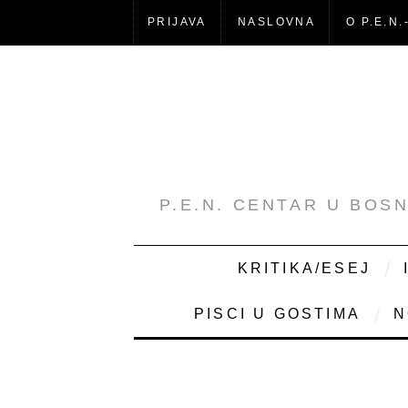
PRIJAVA
NASLOVNA
O P.E.N.
P.E.N. CENTAR U BOS
KRITIKA/ESEJ
PISCI U GOSTIMA
N