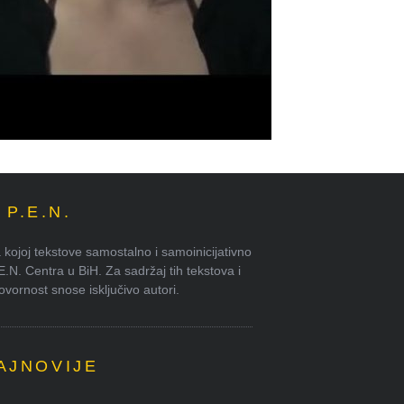
P.E.N.
kojoj tekstove samostalno i samoinicijativno
.E.N. Centra u BiH. Za sadržaj tih tekstova i
ornost snose isključivo autori.
AJNOVIJE