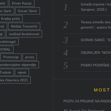
etić
Enver Kazaz
Između traume i tra
Sarajevo, 2026.)
n Sarić
Goran Simić
Kratka priča
Terasa između dva 
vić
Melida Travančić
govorim”, autora G
ji
nedžad ibrahimović
GORAN SARIĆ, “I
brahimagić
TIONAL
OBJAVLJEN “NOVI 
Promocije
proza
ezidencijalne stipendije
PISMO PODRŠKE 
Traduki
vijesti
ka čitaonica 2021
MOST
POZIV ZA PRIJAVE NA RADION
40. Susreti Zija Dizdarević: ...