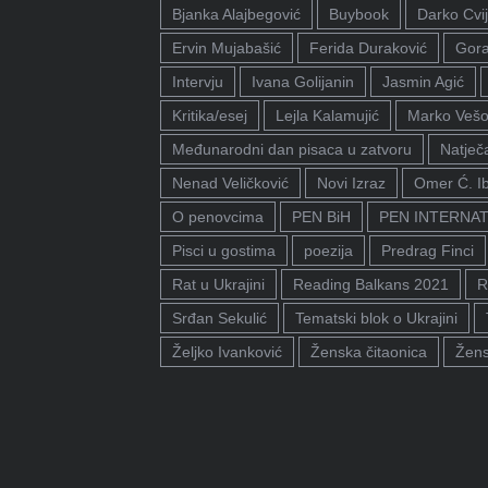
Bjanka Alajbegović
Buybook
Darko Cvij
Ervin Mujabašić
Ferida Duraković
Gora
Intervju
Ivana Golijanin
Jasmin Agić
Kritika/esej
Lejla Kalamujić
Marko Vešo
Međunarodni dan pisaca u zatvoru
Natječa
Nenad Veličković
Novi Izraz
Omer Ć. I
O penovcima
PEN BiH
PEN INTERNA
Pisci u gostima
poezija
Predrag Finci
Rat u Ukrajini
Reading Balkans 2021
R
Srđan Sekulić
Tematski blok o Ukrajini
Željko Ivanković
Ženska čitaonica
Žens