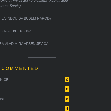
svijeta
(Prikaz zbirke pjesama “Kao da zidu
orana Sarića)
DILA (NEĆU DA BUDEM NAROD)”
IZRAZ” br. 101-102
ZA VLADIMIRA ARSENIJEVIĆA
 COMMENTED
ICE ...
0
0
i...
8
4