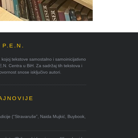
P.E.N.
kojoj tekstove samostalno i samoinicijativno
.E.N. Centra u BiH. Za sadržaj tih tekstova i
ornost snose isključivo autori.
AJNOVIJE
dicije (“Stravaruše”, Naida Mujkić, Buybook,