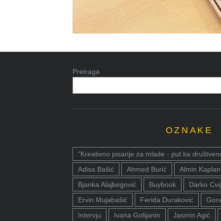
Pretraga
OZNAKE
"Kreativno pisanje za mlade - put ka društven
Adisa Bašić
Ahmed Burić
Almin Kaplan
Bjanka Alajbegović
Buybook
Darko Cvij
Ervin Mujabašić
Ferida Duraković
Gora
Intervju
Ivana Golijanin
Jasmin Agić