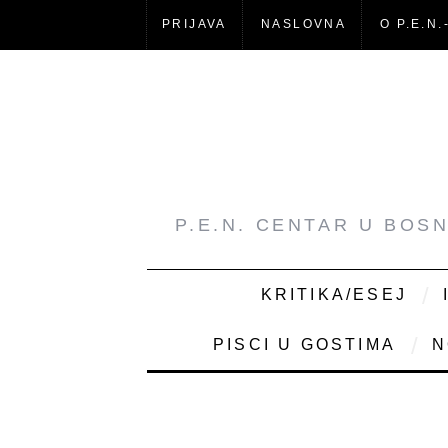
PRIJAVA
NASLOVNA
O P.E.N.
P.E.N. CENTAR U BOS
KRITIKA/ESEJ
PISCI U GOSTIMA
N