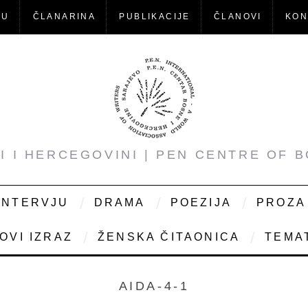
-U
ČLANARINA
PUBLIKACIJE
ČLANOVI
KON
NI I HERCEGOVINI | PEN CENTRE OF 
INTERVJU
DRAMA
POEZIJA
PROZA
OVI IZRAZ
ŽENSKA ČITAONICA
TEMAT
AIDA-4-1