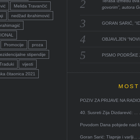
Terasa između dva 
vić
Melida Travančić
govorim”, autora G
ji
nedžad ibrahimović
GORAN SARIĆ, “I
brahimagić
TIONAL
OBJAVLJEN “NOVI 
Promocije
proza
ezidencijalne stipendije
PISMO PODRŠKE 
Traduki
vijesti
ka čitaonica 2021
MOST
POZIV ZA PRIJAVE NA RADION
40. Susreti Zija Dizdarević: ...
Povodom Dana pobjede nad faš
Goran Sarić: Tlapnje i varlji...