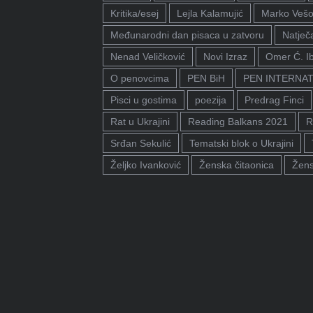
Kritika/esej
Lejla Kalamujić
Marko Vešo
Međunarodni dan pisaca u zatvoru
Natječa
Nenad Veličković
Novi Izraz
Omer Ć. I
O penovcima
PEN BiH
PEN INTERNA
Pisci u gostima
poezija
Predrag Finci
Rat u Ukrajini
Reading Balkans 2021
R
Srđan Sekulić
Tematski blok o Ukrajini
Željko Ivanković
Ženska čitaonica
Žens