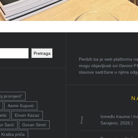
Pretraga
Penbih.ba je web platforma na 
mogu objavljivati svi članovi P
stavove sadržane u njima odgov
oj promjeni"
N
Asmir Kujović
etić
Enver Kazaz
Između traume i tra
Sarajevo, 2026.)
n Sarić
Goran Simić
Kratka priča