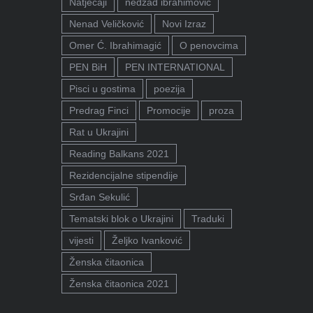
Natječaji
nedžad ibrahimović
Nenad Veličković
Novi Izraz
Omer Ć. Ibrahimagić
O penovcima
PEN BiH
PEN INTERNATIONAL
Pisci u gostima
poezija
Predrag Finci
Promocije
proza
Rat u Ukrajini
Reading Balkans 2021
Rezidencijalne stipendije
Srđan Sekulić
Tematski blok o Ukrajini
Traduki
vijesti
Željko Ivanković
Ženska čitaonica
Ženska čitaonica 2021