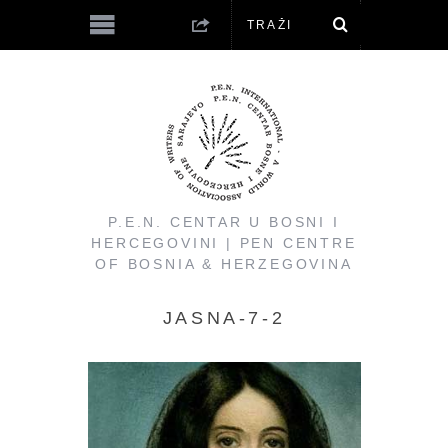
P.E.N. CENTAR U BOSNI I
HERCEGOVINI | PEN CENTRE
OF BOSNIA & HERZEGOVINA
JASNA-7-2