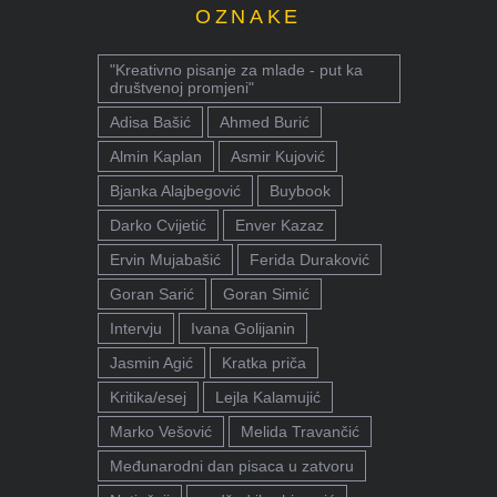
OZNAKE
"Kreativno pisanje za mlade - put ka
društvenoj promjeni"
Adisa Bašić
Ahmed Burić
Almin Kaplan
Asmir Kujović
Bjanka Alajbegović
Buybook
Darko Cvijetić
Enver Kazaz
Ervin Mujabašić
Ferida Duraković
Goran Sarić
Goran Simić
Intervju
Ivana Golijanin
Jasmin Agić
Kratka priča
Kritika/esej
Lejla Kalamujić
Marko Vešović
Melida Travančić
Međunarodni dan pisaca u zatvoru