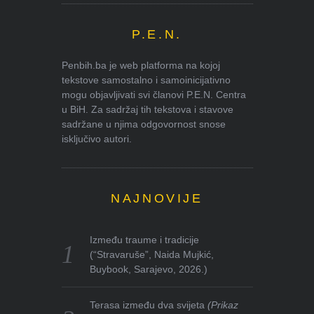
P.E.N.
Penbih.ba je web platforma na kojoj
tekstove samostalno i samoinicijativno
mogu objavljivati svi članovi P.E.N. Centra
u BiH. Za sadržaj tih tekstova i stavove
sadržane u njima odgovornost snose
isključivo autori.
NAJNOVIJE
Između traume i tradicije
(“Stravaruše”, Naida Mujkić,
Buybook, Sarajevo, 2026.)
Terasa između dva svijeta
(Prikaz