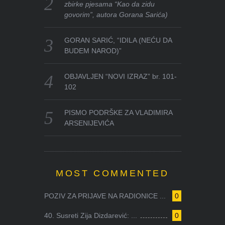
zbirke pjesama “Kao da zidu
govorim”, autora Gorana Sarića)
GORAN SARIĆ, “IDILA (NEĆU DA
BUDEM NAROD)”
OBJAVLJEN “NOVI IZRAZ” br. 101-
102
PISMO PODRŠKE ZA VLADIMIRA
ARSENIJEVIĆA
MOST COMMENTED
POZIV ZA PRIJAVE NA RADIONICE ...
0
40. Susreti Zija Dizdarević: ...
0