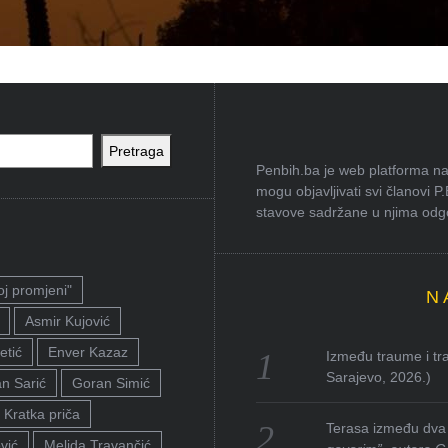
Pretraga
Penbih.ba je web platforma na 
mogu objavljivati svi članovi P
stavove sadržane u njima odgov
oj promjeni"
N
Asmir Kujović
etić
Enver Kazaz
Između traume i tra
Sarajevo, 2026.)
n Sarić
Goran Simić
Kratka priča
Terasa između dva 
vić
Melida Travančić