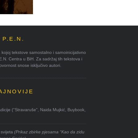
P.E.N.
kojoj tekstove samostalno i samoinicijativno
.E.N. Centra u BiH. Za sadržaj tih tekstova i
ornost snose isključivo autori.
AJNOVIJE
dicije (“Stravaruše”, Naida Mujkić, Buybook,
svijeta
(Prikaz zbirke pjesama “Kao da zidu