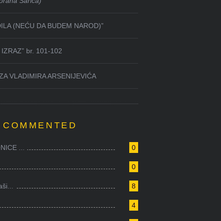
orana Sarića)
DILA (NEĆU DA BUDEM NAROD)”
IZRAZ” br. 101-102
ZA VLADIMIRA ARSENIJEVIĆA
 COMMENTED
ICE ...
0
0
i...
8
4