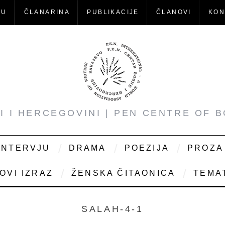
-U
ČLANARINA
PUBLIKACIJE
ČLANOVI
KON
NI I HERCEGOVINI | PEN CENTRE OF 
INTERVJU
DRAMA
POEZIJA
PROZA
OVI IZRAZ
ŽENSKA ČITAONICA
TEMAT
SALAH-4-1