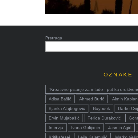
Pretraga
OZNAKE
"Kreativno pisanje za mlade - put ka društven
Adisa Bašić
Ahmed Burić
Almin Kaplan
Bjanka Alajbegović
Buybook
Darko Cvij
Ervin Mujabašić
Ferida Duraković
Gora
Intervju
Ivana Golijanin
Jasmin Agić
Kritika/esej
Lejla Kalamujić
Marko Vešo