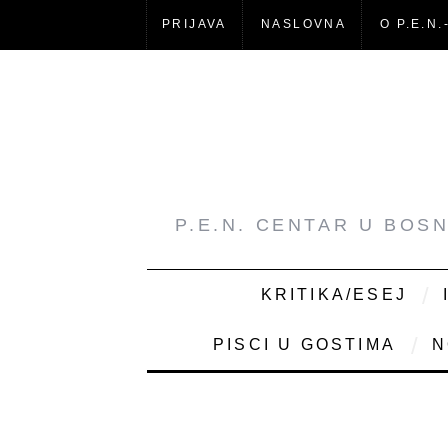
PRIJAVA
NASLOVNA
O P.E.N.
P.E.N. CENTAR U BOS
KRITIKA/ESEJ
PISCI U GOSTIMA
N