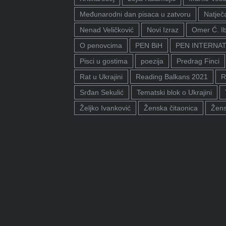
Međunarodni dan pisaca u zatvoru
Natječa
Nenad Veličković
Novi Izraz
Omer Ć. I
O penovcima
PEN BiH
PEN INTERNA
Pisci u gostima
poezija
Predrag Finci
Rat u Ukrajini
Reading Balkans 2021
R
Srđan Sekulić
Tematski blok o Ukrajini
Željko Ivanković
Ženska čitaonica
Žens