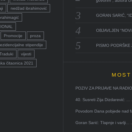
govorim”, autora G
ji
nedžad ibrahimović
GORAN SARIĆ, “I
brahimagić
TIONAL
OBJAVLJEN “NOVI 
Promocije
proza
ezidencijalne stipendije
PISMO PODRŠKE 
Traduki
vijesti
ka čitaonica 2021
MOST
POZIV ZA PRIJAVE NA RADION
40. Susreti Zija Dizdarević: ...
Povodom Dana pobjede nad faš
Goran Sarić: Tlapnje i varlji...