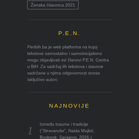
Ženska čitaonica 2021
P.E.N.
Penbih.ba je web platforma na kojoj
tekstove samostalno i samoinicijativno
mogu objavljivati svi članovi P.E.N. Centra
u BiH. Za sadržaj tih tekstova i stavove
sadržane u njima odgovornost snose
isključivo autori.
NAJNOVIJE
Između traume i tradicije
(“Stravaruše”, Naida Mujkić,
Buybook, Sarajevo, 2026.)