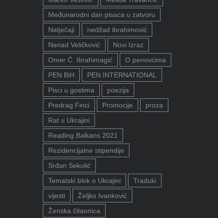
Međunarodni dan pisaca u zatvoru
Natječaji
nedžad ibrahimović
Nenad Veličković
Novi Izraz
Omer Ć. Ibrahimagić
O penovcima
PEN BiH
PEN INTERNATIONAL
Pisci u gostima
poezija
Predrag Finci
Promocije
proza
Rat u Ukrajini
Reading Balkans 2021
Rezidencijalne stipendije
Srđan Sekulić
Tematski blok o Ukrajini
Traduki
vijesti
Željko Ivanković
Ženska čitaonica