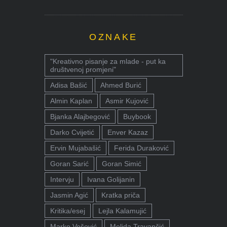
OZNAKE
"Kreativno pisanje za mlade - put ka
društvenoj promjeni"
Adisa Bašić
Ahmed Burić
Almin Kaplan
Asmir Kujović
Bjanka Alajbegović
Buybook
Darko Cvijetić
Enver Kazaz
Ervin Mujabašić
Ferida Duraković
Goran Sarić
Goran Simić
Intervju
Ivana Golijanin
Jasmin Agić
Kratka priča
Kritika/esej
Lejla Kalamujić
Marko Vešović
Melida Travančić