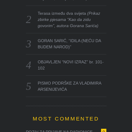
Terasa između dva svijeta
(Prikaz
zbirke pjesama “Kao da zidu
govorim”, autora Gorana Sarića)
GORAN SARIĆ, “IDILA (NEĆU DA
BUDEM NAROD)”
OBJAVLJEN “NOVI IZRAZ” br. 101-
102
PISMO PODRŠKE ZA VLADIMIRA
ARSENIJEVIĆA
MOST COMMENTED
POZIV ZA PRIJAVE NA RADIONICE ...
0