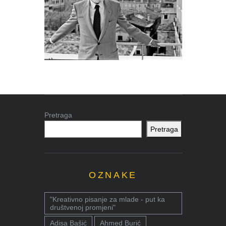
Pretraga
Pretraga
OZNAKE
"Kreativno pisanje za mlade - put ka
društvenoj promjeni"
Adisa Bašić
Ahmed Burić