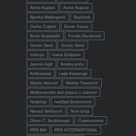
Almin Kaplan
Asmir Kujović
Bjanka Alajbegović
Buybook
Darko Cvijetić
Enver Kazaz
Ervin Mujabašić
Ferida Duraković
Goran Sarić
Goran Simić
Intervju
Ivana Golijanin
Jasmin Agić
Kratka priča
Kritika/esej
Lejla Kalamujić
Marko Vešović
Melida Travančić
Međunarodni dan pisaca u zatvoru
Natječaji
nedžad ibrahimović
Nenad Veličković
Novi Izraz
Omer Ć. Ibrahimagić
O penovcima
PEN BiH
PEN INTERNATIONAL