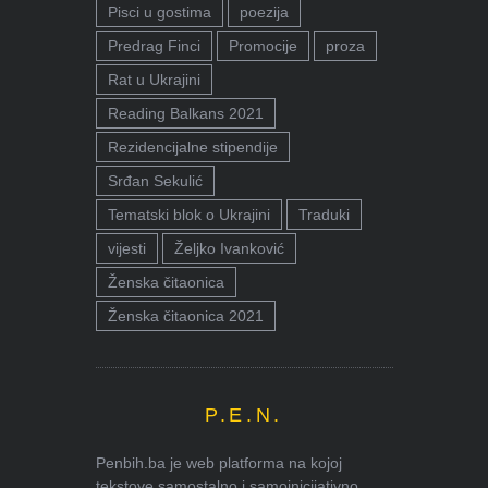
Pisci u gostima
poezija
Predrag Finci
Promocije
proza
Rat u Ukrajini
Reading Balkans 2021
Rezidencijalne stipendije
Srđan Sekulić
Tematski blok o Ukrajini
Traduki
vijesti
Željko Ivanković
Ženska čitaonica
Ženska čitaonica 2021
P.E.N.
Penbih.ba je web platforma na kojoj
tekstove samostalno i samoinicijativno