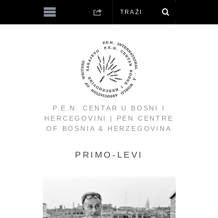
P.E.N. CENTAR U BOSNI I
HERCEGOVINI | PEN CENTRE
OF BOSNIA & HERZEGOVINA
PRIMO-LEVI