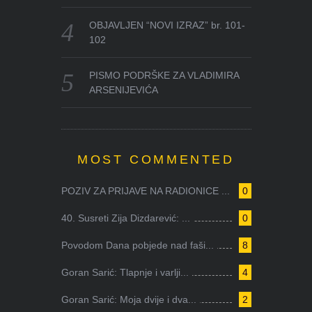
OBJAVLJEN “NOVI IZRAZ” br. 101-
102
PISMO PODRŠKE ZA VLADIMIRA
ARSENIJEVIĆA
MOST COMMENTED
POZIV ZA PRIJAVE NA RADIONICE ...
0
40. Susreti Zija Dizdarević: ...
0
Povodom Dana pobjede nad faši...
8
Goran Sarić: Tlapnje i varlji...
4
Goran Sarić: Moja dvije i dva...
2