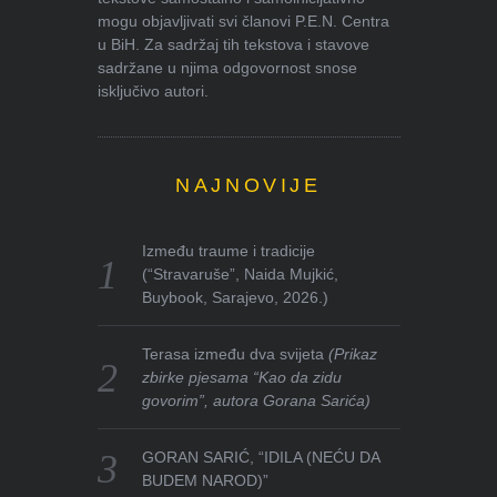
mogu objavljivati svi članovi P.E.N. Centra
u BiH. Za sadržaj tih tekstova i stavove
sadržane u njima odgovornost snose
isključivo autori.
NAJNOVIJE
Između traume i tradicije
(“Stravaruše”, Naida Mujkić,
Buybook, Sarajevo, 2026.)
Terasa između dva svijeta
(Prikaz
zbirke pjesama “Kao da zidu
govorim”, autora Gorana Sarića)
GORAN SARIĆ, “IDILA (NEĆU DA
BUDEM NAROD)”