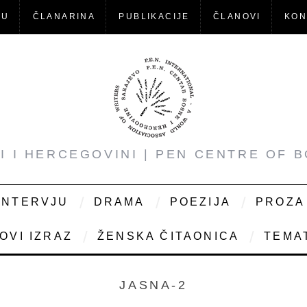
-U
ČLANARINA
PUBLIKACIJE
ČLANOVI
KON
NI I HERCEGOVINI | PEN CENTRE OF 
INTERVJU
DRAMA
POEZIJA
PROZA
OVI IZRAZ
ŽENSKA ČITAONICA
TEMAT
JASNA-2