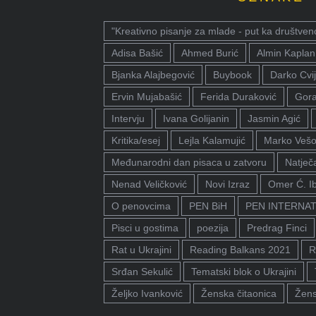
"Kreativno pisanje za mlade - put ka društven
Adisa Bašić
Ahmed Burić
Almin Kaplan
Bjanka Alajbegović
Buybook
Darko Cvij
Ervin Mujabašić
Ferida Duraković
Gora
Intervju
Ivana Golijanin
Jasmin Agić
Kritika/esej
Lejla Kalamujić
Marko Vešo
Međunarodni dan pisaca u zatvoru
Natječa
Nenad Veličković
Novi Izraz
Omer Ć. I
O penovcima
PEN BiH
PEN INTERNA
Pisci u gostima
poezija
Predrag Finci
Rat u Ukrajini
Reading Balkans 2021
R
Srđan Sekulić
Tematski blok o Ukrajini
Željko Ivanković
Ženska čitaonica
Žens