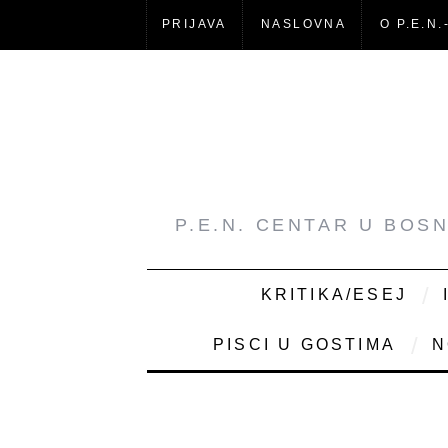
PRIJAVA
NASLOVNA
O P.E.N.
P.E.N. CENTAR U BOS
KRITIKA/ESEJ
PISCI U GOSTIMA
N