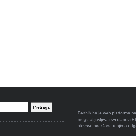
Pretraga
Penbih.ba je web platforma na 
mogu objavljivati svi članovi P
stavove sadržane u njima odgov