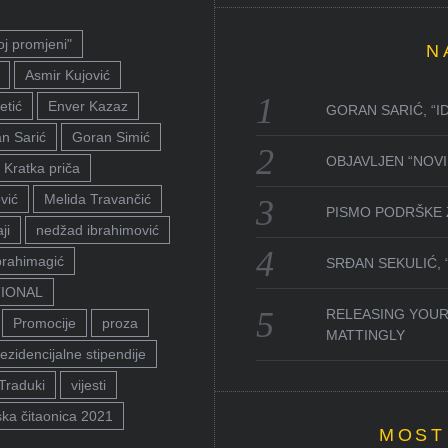
oj promjeni"
N
Asmir Kujović
etić
Enver Kazaz
GORAN SARIĆ, “I
n Sarić
Goran Simić
OBJAVLJEN “NOVI 
Kratka priča
vić
Melida Travančić
PISMO PODRŠKE 
ji
nedžad ibrahimović
brahimagić
SRĐAN SEKULIĆ,
TIONAL
RELEASING YOUR
Promocije
proza
MATTINGLY
ezidencijalne stipendije
Traduki
vijesti
ka čitaonica 2021
MOST