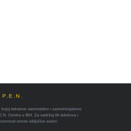
P.E.N.
kojoj tekstove samostalno i samoinicijativno
.E.N. Centra u BiH. Za sadržaj tih tekstova i
ornost snose isključivo autori.