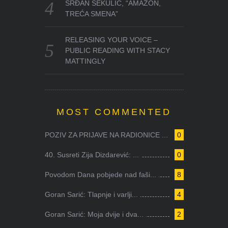
SRĐAN SEKULIĆ, “AMAZON,
TREĆA SMENA”
RELEASING YOUR VOICE –
PUBLIC READING WITH STACY
MATTINGLY
MOST COMMENTED
POZIV ZA PRIJAVE NA RADIONICE ...
0
40. Susreti Zija Dizdarević: ...
0
Povodom Dana pobjede nad faši...
8
Goran Sarić: Tlapnje i varlji...
4
Goran Sarić: Moja dvije i dva...
2