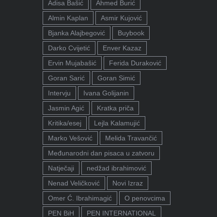
Adisa Bašić
Ahmed Burić
Almin Kaplan
Asmir Kujović
Bjanka Alajbegović
Buybook
Darko Cvijetić
Enver Kazaz
Ervin Mujabašić
Ferida Duraković
Goran Sarić
Goran Simić
Intervju
Ivana Golijanin
Jasmin Agić
Kratka priča
Kritika/esej
Lejla Kalamujić
Marko Vešović
Melida Travančić
Međunarodni dan pisaca u zatvoru
Natječaji
nedžad ibrahimović
Nenad Veličković
Novi Izraz
Omer Ć. Ibrahimagić
O penovcima
PEN BiH
PEN INTERNATIONAL