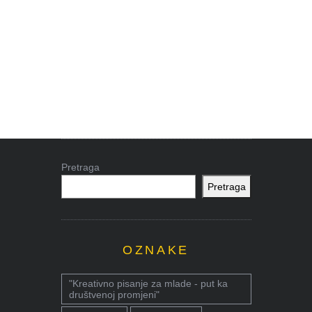
Pretraga
Pretraga
OZNAKE
"Kreativno pisanje za mlade - put ka
društvenoj promjeni"