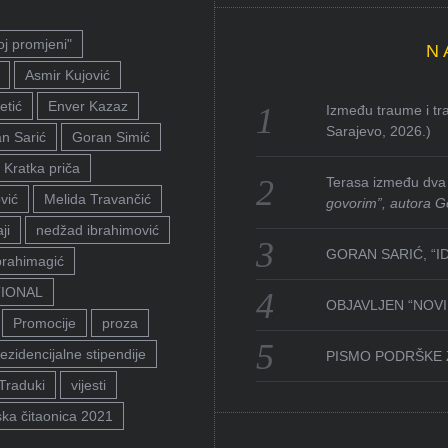
oj promjeni"
N
Asmir Kujović
etić
Enver Kazaz
Između traume i tra
Sarajevo, 2026.)
n Sarić
Goran Simić
Kratka priča
Terasa između dva 
vić
Melida Travančić
govorim”, autora G
ji
nedžad ibrahimović
GORAN SARIĆ, “I
brahimagić
TIONAL
OBJAVLJEN “NOVI 
Promocije
proza
ezidencijalne stipendije
PISMO PODRŠKE 
Traduki
vijesti
ka čitaonica 2021