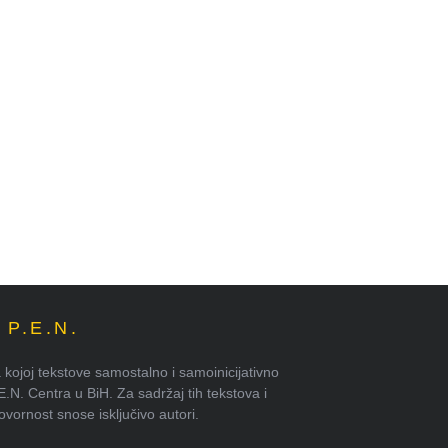
P.E.N.
kojoj tekstove samostalno i samoinicijativno
.E.N. Centra u BiH. Za sadržaj tih tekstova i
ornost snose isključivo autori.