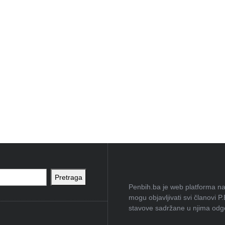
Pretraga
Penbih.ba je web platforma na 
mogu objavljivati svi članovi P
stavove sadržane u njima odgov