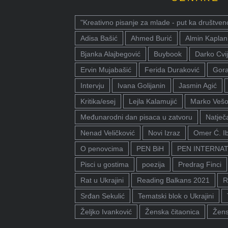
"Kreativno pisanje za mlade - put ka društven
Adisa Bašić
Ahmed Burić
Almin Kaplan
Bjanka Alajbegović
Buybook
Darko Cvij
Ervin Mujabašić
Ferida Duraković
Gora
Intervju
Ivana Golijanin
Jasmin Agić
Kritika/esej
Lejla Kalamujić
Marko Vešo
Međunarodni dan pisaca u zatvoru
Natječa
Nenad Veličković
Novi Izraz
Omer Ć. I
O penovcima
PEN BiH
PEN INTERNA
Pisci u gostima
poezija
Predrag Finci
Rat u Ukrajini
Reading Balkans 2021
R
Srđan Sekulić
Tematski blok o Ukrajini
Željko Ivanković
Ženska čitaonica
Žens