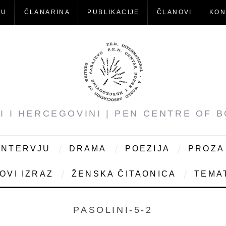
-U
ČLANARINA
PUBLIKACIJE
ČLANOVI
KON
NI I HERCEGOVINI | PEN CENTRE OF 
INTERVJU
DRAMA
POEZIJA
PROZA
OVI IZRAZ
ŽENSKA ČITAONICA
TEMAT
PASOLINI-5-2