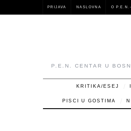
PRIJAVA
NASLOVNA
O P.E.N.
P.E.N. CENTAR U BOS
KRITIKA/ESEJ
PISCI U GOSTIMA
N