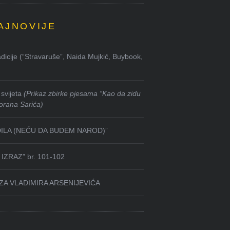
AJNOVIJE
dicije (“Stravaruše”, Naida Mujkić, Buybook,
svijeta
(Prikaz zbirke pjesama “Kao da zidu
orana Sarića)
DILA (NEĆU DA BUDEM NAROD)”
IZRAZ” br. 101-102
ZA VLADIMIRA ARSENIJEVIĆA