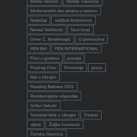
Marko Vešović
Melida Travančić
Međunarodni dan pisaca u zatvoru
Natječaji
nedžad ibrahimović
Nenad Veličković
Novi Izraz
Omer Ć. Ibrahimagić
O penovcima
PEN BiH
PEN INTERNATIONAL
Pisci u gostima
poezija
Predrag Finci
Promocije
proza
Rat u Ukrajini
Reading Balkans 2021
Rezidencijalne stipendije
Srđan Sekulić
Tematski blok o Ukrajini
Traduki
vijesti
Željko Ivanković
Ženska čitaonica