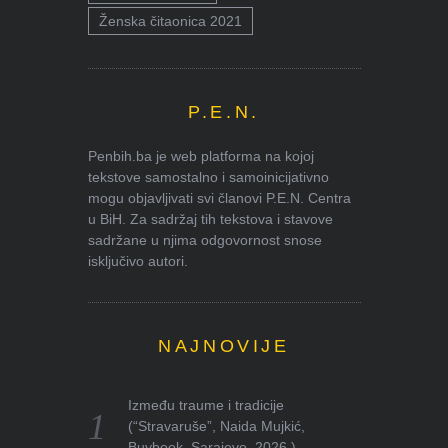
Ženska čitaonica 2021
P.E.N.
Penbih.ba je web platforma na kojoj
tekstove samostalno i samoinicijativno
mogu objavljivati svi članovi P.E.N. Centra
u BiH. Za sadržaj tih tekstova i stavove
sadržane u njima odgovornost snose
isključivo autori.
NAJNOVIJE
Između traume i tradicije
(“Stravaruše”, Naida Mujkić,
Buybook, Sarajevo, 2026.)