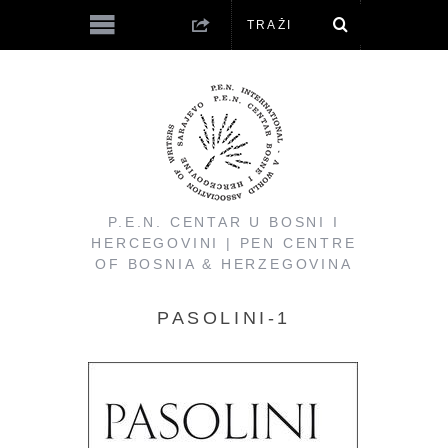
P.E.N. CENTAR U BOSNI I
HERCEGOVINI | PEN CENTRE
OF BOSNIA & HERZEGOVINA
PASOLINI-1