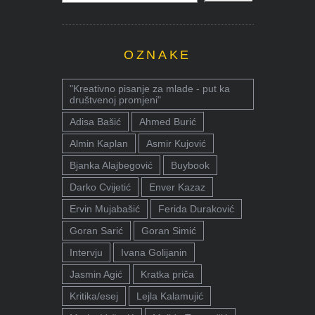
OZNAKE
"Kreativno pisanje za mlade - put ka
društvenoj promjeni"
Adisa Bašić
Ahmed Burić
Almin Kaplan
Asmir Kujović
Bjanka Alajbegović
Buybook
Darko Cvijetić
Enver Kazaz
Ervin Mujabašić
Ferida Duraković
Goran Sarić
Goran Simić
Intervju
Ivana Golijanin
Jasmin Agić
Kratka priča
Kritika/esej
Lejla Kalamujić