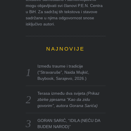
mogu objavljivati svi članovi P.E.N. Centra
u BiH. Za sadržaj tih tekstova i stavove
sadržane u njima odgovornost snose
isključivo autori.
NAJNOVIJE
Između traume i tradicije
(“Stravaruše”, Naida Mujkić,
Buybook, Sarajevo, 2026.)
Terasa između dva svijeta
(Prikaz
zbirke pjesama “Kao da zidu
govorim”, autora Gorana Sarića)
GORAN SARIĆ, “IDILA (NEĆU DA
BUDEM NAROD)”