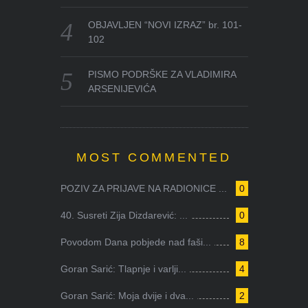
OBJAVLJEN “NOVI IZRAZ” br. 101-
102
PISMO PODRŠKE ZA VLADIMIRA
ARSENIJEVIĆA
MOST COMMENTED
POZIV ZA PRIJAVE NA RADIONICE ...
0
40. Susreti Zija Dizdarević: ...
0
Povodom Dana pobjede nad faši...
8
Goran Sarić: Tlapnje i varlji...
4
Goran Sarić: Moja dvije i dva...
2