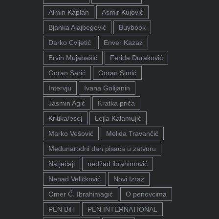
Almin Kaplan
Asmir Kujović
Bjanka Alajbegović
Buybook
Darko Cvijetić
Enver Kazaz
Ervin Mujabašić
Ferida Duraković
Goran Sarić
Goran Simić
Intervju
Ivana Golijanin
Jasmin Agić
Kratka priča
Kritika/esej
Lejla Kalamujić
Marko Vešović
Melida Travančić
Međunarodni dan pisaca u zatvoru
Natječaji
nedžad ibrahimović
Nenad Veličković
Novi Izraz
Omer Ć. Ibrahimagić
O penovcima
PEN BiH
PEN INTERNATIONAL