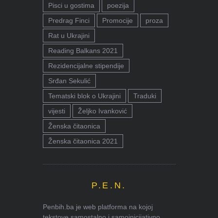
Pisci u gostima
poezija
Predrag Finci
Promocije
proza
Rat u Ukrajini
Reading Balkans 2021
Rezidencijalne stipendije
Srđan Sekulić
Tematski blok o Ukrajini
Traduki
vijesti
Željko Ivanković
Ženska čitaonica
Ženska čitaonica 2021
P.E.N.
Penbih.ba je web platforma na kojoj
tekstove samostalno i samoinicijativno