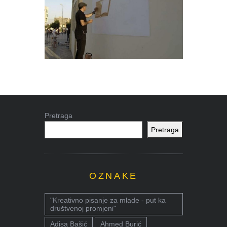
Pretraga
Pretraga
OZNAKE
"Kreativno pisanje za mlade - put ka
društvenoj promjeni"
Adisa Bašić
Ahmed Burić