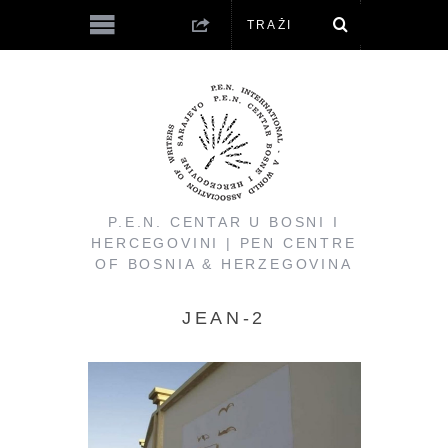
P.E.N. CENTAR U BOSNI I
HERCEGOVINI | PEN CENTRE
OF BOSNIA & HERZEGOVINA
JEAN-2