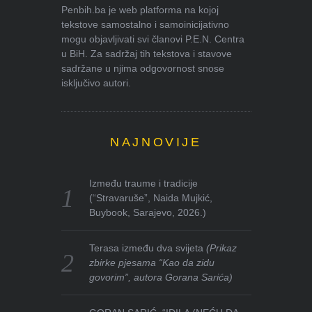
Penbih.ba je web platforma na kojoj
tekstove samostalno i samoinicijativno
mogu objavljivati svi članovi P.E.N. Centra
u BiH. Za sadržaj tih tekstova i stavove
sadržane u njima odgovornost snose
isključivo autori.
NAJNOVIJE
Između traume i tradicije
(“Stravaruše”, Naida Mujkić,
Buybook, Sarajevo, 2026.)
Terasa između dva svijeta
(Prikaz
zbirke pjesama “Kao da zidu
govorim”, autora Gorana Sarića)