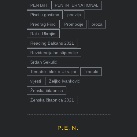
PEN BiH
PEN INTERNATIONAL
Pisci u gostima
poezija
Predrag Finci
Promocije
proza
Rat u Ukrajini
Reading Balkans 2021
Rezidencijalne stipendije
Srđan Sekulić
Tematski blok o Ukrajini
Traduki
vijesti
Željko Ivanković
Ženska čitaonica
Ženska čitaonica 2021
P.E.N.