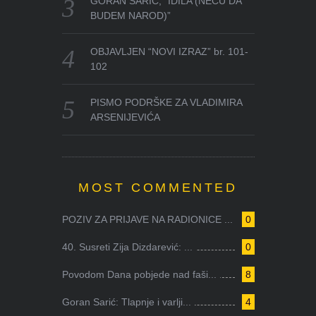
GORAN SARIĆ, “IDILA (NEĆU DA
BUDEM NAROD)”
OBJAVLJEN “NOVI IZRAZ” br. 101-
102
PISMO PODRŠKE ZA VLADIMIRA
ARSENIJEVIĆA
MOST COMMENTED
POZIV ZA PRIJAVE NA RADIONICE ...
0
40. Susreti Zija Dizdarević: ...
0
Povodom Dana pobjede nad faši...
8
Goran Sarić: Tlapnje i varlji...
4