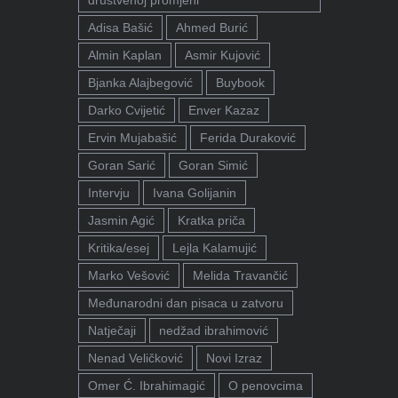
društvenoj promjeni"
Adisa Bašić
Ahmed Burić
Almin Kaplan
Asmir Kujović
Bjanka Alajbegović
Buybook
Darko Cvijetić
Enver Kazaz
Ervin Mujabašić
Ferida Duraković
Goran Sarić
Goran Simić
Intervju
Ivana Golijanin
Jasmin Agić
Kratka priča
Kritika/esej
Lejla Kalamujić
Marko Vešović
Melida Travančić
Međunarodni dan pisaca u zatvoru
Natječaji
nedžad ibrahimović
Nenad Veličković
Novi Izraz
Omer Ć. Ibrahimagić
O penovcima