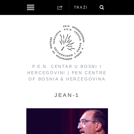
P.E.N. CENTAR U BOSNI I
HERCEGOVINI | PEN CENTRE
OF BOSNIA & HERZEGOVINA
JEAN-1