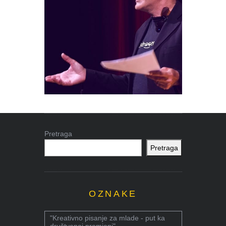
Pretraga
Pretraga
OZNAKE
"Kreativno pisanje za mlade - put ka