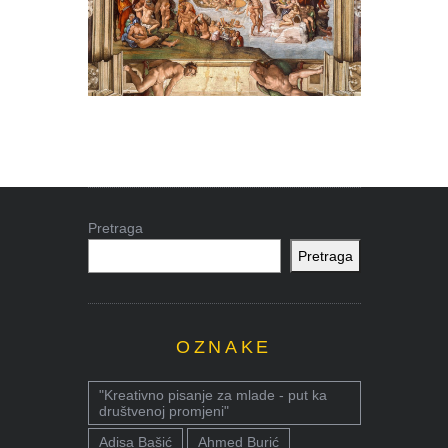
Pretraga
Pretraga
OZNAKE
"Kreativno pisanje za mlade - put ka
društvenoj promjeni"
Adisa Bašić
Ahmed Burić