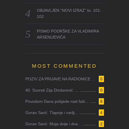
OBJAVLJEN “NOVI IZRAZ” br. 101-
102
PISMO PODRŠKE ZA VLADIMIRA
ARSENIJEVIĆA
MOST COMMENTED
POZIV ZA PRIJAVE NA RADIONICE ...
0
40. Susreti Zija Dizdarević: ...
0
Povodom Dana pobjede nad faši...
8
Goran Sarić: Tlapnje i varlji...
4
Goran Sarić: Moja dvije i dva...
2