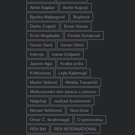
Almin Kaplan
Asmir Kujović
Bjanka Alajbegović
Buybook
Darko Cvijetić
Enver Kazaz
Ervin Mujabašić
Ferida Duraković
Goran Sarić
Goran Simić
Intervju
Ivana Golijanin
Jasmin Agić
Kratka priča
Kritika/esej
Lejla Kalamujić
Marko Vešović
Melida Travančić
Međunarodni dan pisaca u zatvoru
Natječaji
nedžad ibrahimović
Nenad Veličković
Novi Izraz
Omer Ć. Ibrahimagić
O penovcima
PEN BiH
PEN INTERNATIONAL