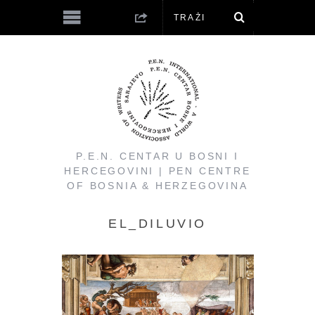
P.E.N. CENTAR U BOSNI I
HERCEGOVINI | PEN CENTRE
OF BOSNIA & HERZEGOVINA
EL_DILUVIO