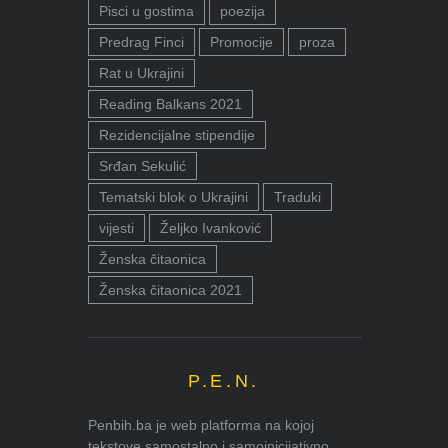
Pisci u gostima
poezija
Predrag Finci
Promocije
proza
Rat u Ukrajini
Reading Balkans 2021
Rezidencijalne stipendije
Srđan Sekulić
Tematski blok o Ukrajini
Traduki
vijesti
Željko Ivanković
Ženska čitaonica
Ženska čitaonica 2021
P.E.N.
Penbih.ba je web platforma na kojoj
tekstove samostalno i samoinicijativno