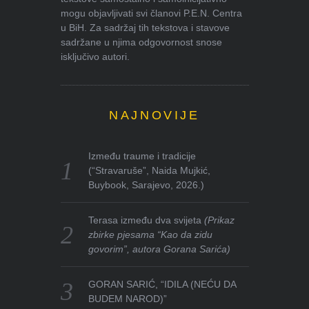
mogu objavljivati svi članovi P.E.N. Centra
u BiH. Za sadržaj tih tekstova i stavove
sadržane u njima odgovornost snose
isključivo autori.
NAJNOVIJE
Između traume i tradicije
(“Stravaruše”, Naida Mujkić,
Buybook, Sarajevo, 2026.)
Terasa između dva svijeta
(Prikaz
zbirke pjesama “Kao da zidu
govorim”, autora Gorana Sarića)
GORAN SARIĆ, “IDILA (NEĆU DA
BUDEM NAROD)”