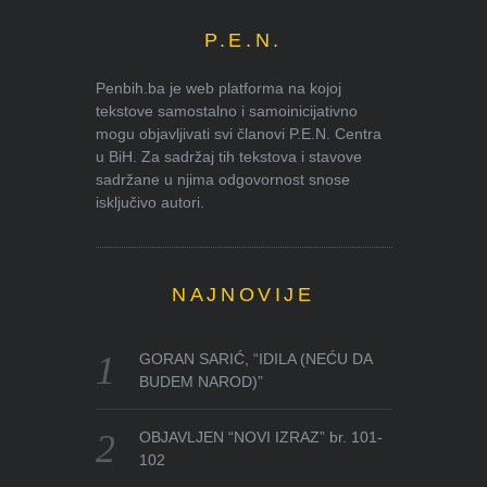
P.E.N.
Penbih.ba je web platforma na kojoj
tekstove samostalno i samoinicijativno
mogu objavljivati svi članovi P.E.N. Centra
u BiH. Za sadržaj tih tekstova i stavove
sadržane u njima odgovornost snose
isključivo autori.
NAJNOVIJE
GORAN SARIĆ, “IDILA (NEĆU DA
BUDEM NAROD)”
OBJAVLJEN “NOVI IZRAZ” br. 101-
102