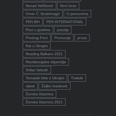
Nenad Veličković
Novi Izraz
Omer Ć. Ibrahimagić
O penovcima
PEN BiH
PEN INTERNATIONAL
Pisci u gostima
poezija
Predrag Finci
Promocije
proza
Rat u Ukrajini
Reading Balkans 2021
Rezidencijalne stipendije
Srđan Sekulić
Tematski blok o Ukrajini
Traduki
vijesti
Željko Ivanković
Ženska čitaonica
Ženska čitaonica 2021