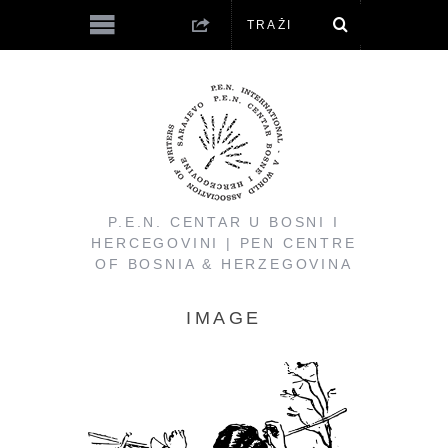
P.E.N. CENTAR U BOSNI I
HERCEGOVINI | PEN CENTRE
OF BOSNIA & HERZEGOVINA
IMAGE