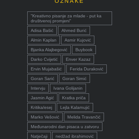
OZNAKE
"Kreativno pisanje za mlade - put ka
društvenoj promjeni"
Adisa Bašić
Ahmed Burić
Almin Kaplan
Asmir Kujović
Bjanka Alajbegović
Buybook
Darko Cvijetić
Enver Kazaz
Ervin Mujabašić
Ferida Duraković
Goran Sarić
Goran Simić
Intervju
Ivana Golijanin
Jasmin Agić
Kratka priča
Kritika/esej
Lejla Kalamujić
Marko Vešović
Melida Travančić
Međunarodni dan pisaca u zatvoru
Natječaji
nedžad ibrahimović