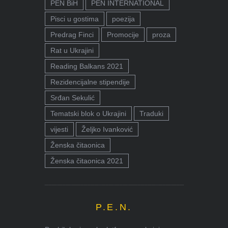
PEN BiH
PEN INTERNATIONAL
Pisci u gostima
poezija
Predrag Finci
Promocije
proza
Rat u Ukrajini
Reading Balkans 2021
Rezidencijalne stipendije
Srđan Sekulić
Tematski blok o Ukrajini
Traduki
vijesti
Željko Ivanković
Ženska čitaonica
Ženska čitaonica 2021
P.E.N.