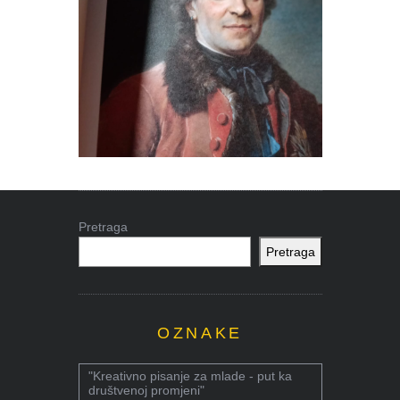
Pretraga
Pretraga
OZNAKE
"Kreativno pisanje za mlade - put ka
društvenoj promjeni"