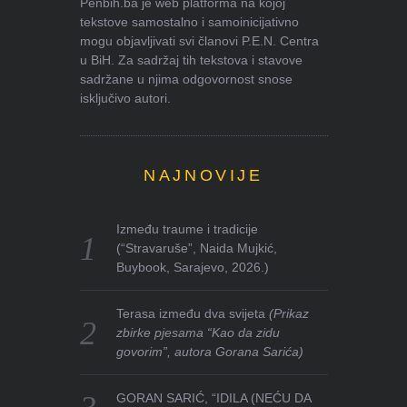
Penbih.ba je web platforma na kojoj
tekstove samostalno i samoinicijativno
mogu objavljivati svi članovi P.E.N. Centra
u BiH. Za sadržaj tih tekstova i stavove
sadržane u njima odgovornost snose
isključivo autori.
NAJNOVIJE
Između traume i tradicije
(“Stravaruše”, Naida Mujkić,
Buybook, Sarajevo, 2026.)
Terasa između dva svijeta
(Prikaz
zbirke pjesama “Kao da zidu
govorim”, autora Gorana Sarića)
GORAN SARIĆ, “IDILA (NEĆU DA