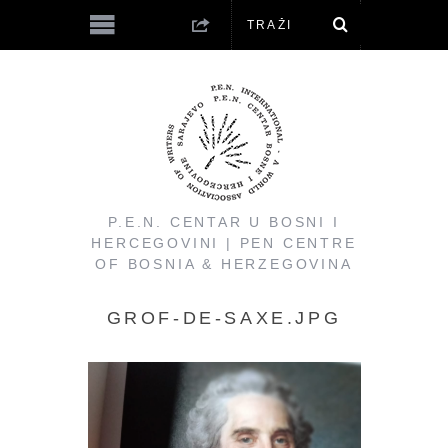
P.E.N. CENTAR U BOSNI I
HERCEGOVINI | PEN CENTRE
OF BOSNIA & HERZEGOVINA
GROF-DE-SAXE.JPG