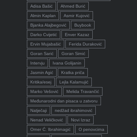
Adisa Bašić
Ahmed Burić
Almin Kaplan
Asmir Kujović
Bjanka Alajbegović
Buybook
Darko Cvijetić
Enver Kazaz
Ervin Mujabašić
Ferida Duraković
Goran Sarić
Goran Simić
Intervju
Ivana Golijanin
Jasmin Agić
Kratka priča
Kritika/esej
Lejla Kalamujić
Marko Vešović
Melida Travančić
Međunarodni dan pisaca u zatvoru
Natječaji
nedžad ibrahimović
Nenad Veličković
Novi Izraz
Omer Ć. Ibrahimagić
O penovcima