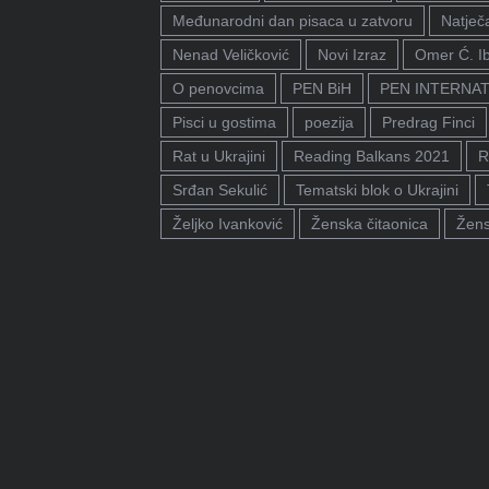
Međunarodni dan pisaca u zatvoru
Natječa
Nenad Veličković
Novi Izraz
Omer Ć. I
O penovcima
PEN BiH
PEN INTERNA
Pisci u gostima
poezija
Predrag Finci
Rat u Ukrajini
Reading Balkans 2021
R
Srđan Sekulić
Tematski blok o Ukrajini
Željko Ivanković
Ženska čitaonica
Žens