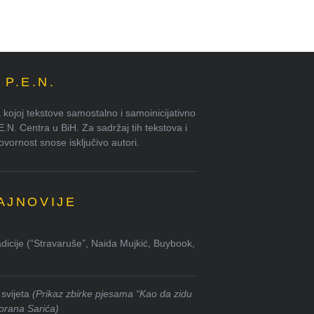
P.E.N.
kojoj tekstove samostalno i samoinicijativno
.E.N. Centra u BiH. Za sadržaj tih tekstova i
ornost snose isključivo autori.
AJNOVIJE
dicije (“Stravaruše”, Naida Mujkić, Buybook,
svijeta
(Prikaz zbirke pjesama “Kao da zidu
orana Sarića)