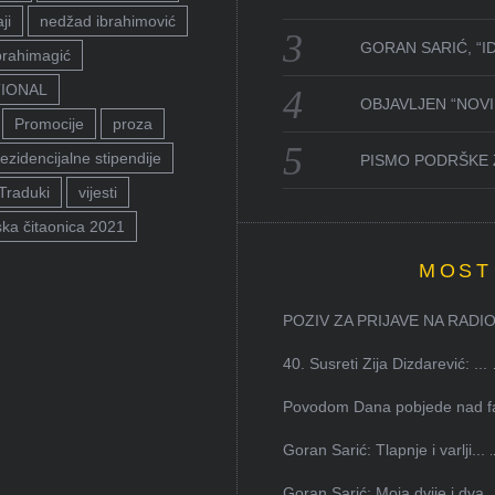
ji
nedžad ibrahimović
GORAN SARIĆ, “I
brahimagić
TIONAL
OBJAVLJEN “NOVI 
Promocije
proza
ezidencijalne stipendije
PISMO PODRŠKE 
Traduki
vijesti
ka čitaonica 2021
MOST
POZIV ZA PRIJAVE NA RADION
40. Susreti Zija Dizdarević: ...
Povodom Dana pobjede nad faš
Goran Sarić: Tlapnje i varlji...
Goran Sarić: Moja dvije i dva..