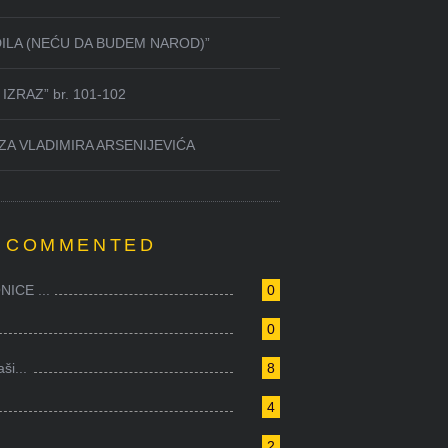
DILA (NEĆU DA BUDEM NAROD)”
IZRAZ” br. 101-102
ZA VLADIMIRA ARSENIJEVIĆA
 COMMENTED
ICE ...
0
0
i...
8
4
.
2