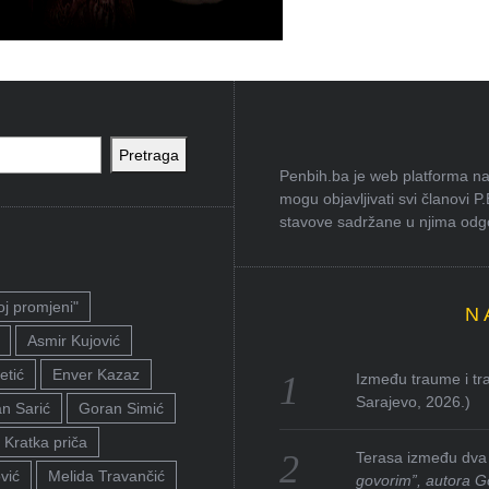
Pretraga
Penbih.ba je web platforma na 
mogu objavljivati svi članovi P
stavove sadržane u njima odgov
oj promjeni"
N
Asmir Kujović
etić
Enver Kazaz
Između traume i tra
Sarajevo, 2026.)
n Sarić
Goran Simić
Kratka priča
Terasa između dva 
vić
Melida Travančić
govorim”, autora G