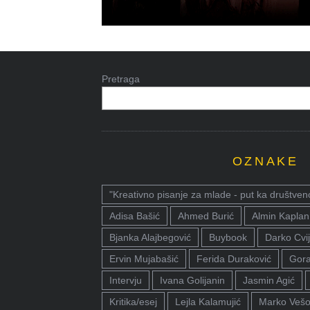
Pretraga
OZNAKE
"Kreativno pisanje za mlade - put ka društven
Adisa Bašić
Ahmed Burić
Almin Kaplan
Bjanka Alajbegović
Buybook
Darko Cvij
Ervin Mujabašić
Ferida Duraković
Gora
Intervju
Ivana Golijanin
Jasmin Agić
Kritika/esej
Lejla Kalamujić
Marko Vešo