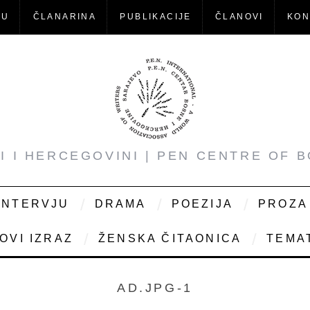
-U
ČLANARINA
PUBLIKACIJE
ČLANOVI
KON
NI I HERCEGOVINI | PEN CENTRE OF 
INTERVJU
DRAMA
POEZIJA
PROZA
OVI IZRAZ
ŽENSKA ČITAONICA
TEMAT
AD.JPG-1