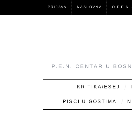
PRIJAVA
NASLOVNA
O P.E.N.
P.E.N. CENTAR U BOS
KRITIKA/ESEJ
PISCI U GOSTIMA
N