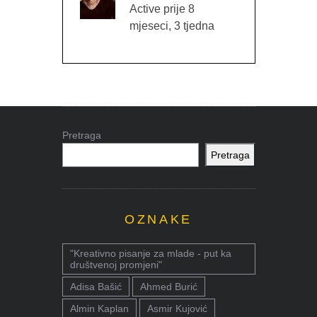
Active prije 8
mjeseci, 3 tjedna
Pretraga
Pretraga
OZNAKE
"Kreativno pisanje za mlade - put ka
društvenoj promjeni"
Adisa Bašić
Ahmed Burić
Almin Kaplan
Asmir Kujović