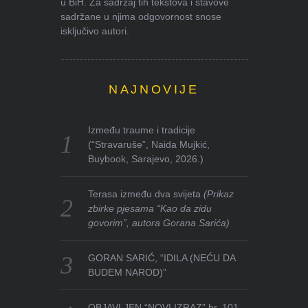
u BiH. Za sadržaj tih tekstova i stavove
sadržane u njima odgovornost snose
isključivo autori.
NAJNOVIJE
Između traume i tradicije
(“Stravaruše”, Naida Mujkić,
Buybook, Sarajevo, 2026.)
Terasa između dva svijeta
(Prikaz
zbirke pjesama “Kao da zidu
govorim”, autora Gorana Sarića)
GORAN SARIĆ, “IDILA (NEĆU DA
BUDEM NAROD)”
OBJAVLJEN “NOVI IZRAZ” br. 101-