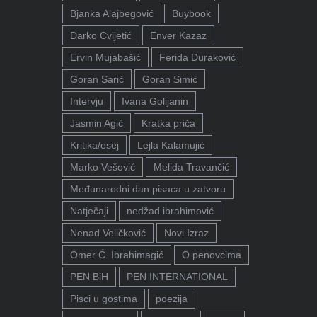
Bjanka Alajbegović
Buybook
Darko Cvijetić
Enver Kazaz
Ervin Mujabašić
Ferida Duraković
Goran Sarić
Goran Simić
Intervju
Ivana Golijanin
Jasmin Agić
Kratka priča
Kritika/esej
Lejla Kalamujić
Marko Vešović
Melida Travančić
Međunarodni dan pisaca u zatvoru
Natječaji
nedžad ibrahimović
Nenad Veličković
Novi Izraz
Omer Ć. Ibrahimagić
O penovcima
PEN BiH
PEN INTERNATIONAL
Pisci u gostima
poezija