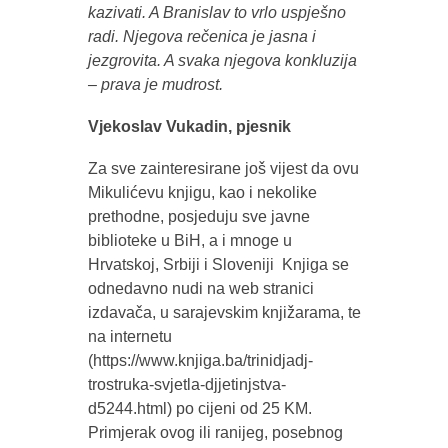
kazivati. A Branislav to vrlo uspješno
radi. Njegova rečenica je jasna i
jezgrovita. A svaka njegova konkluzija
– prava je mudrost.
Vjekoslav Vukadin, pjesnik
Za sve zainteresirane još vijest da ovu
Mikulićevu knjigu, kao i nekolike
prethodne, posjeduju sve javne
biblioteke u BiH, a i mnoge u
Hrvatskoj, Srbiji i Sloveniji Knjiga se
odnedavno nudi na web stranici
izdavača, u sarajevskim knjižarama, te
na internetu
(https://www.knjiga.ba/trinidjadj-
trostruka-svjetla-djjetinjstva-
d5244.html) po cijeni od 25 KM.
Primjerak ovog ili ranijeg, posebnog