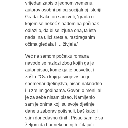
vrijedan zapis o jednom vremenu,
autorov osobni prilog socijalnoj istoriji
Grada. Kako on sam veli, ‘grada u
kojem se nekoć s nadom na počinak
odlazilo, da bi se izjutra ona, ta ista
nada, na ulici sretala, razdraganim
očima gledala i … živjela.’
Već na samom početku romana
navode se razlozi zbog kojih ga je
autor pisao, kome ga je posvetio, i
zašto. ”Ova knjiga svojevrstan je
spomenar djetinjstva, pisan naknadno
i u zrelim godinama. Govori o meni, ali
je za sebe nisam pisao. Namijenio
sam je onima koji su svoje djetinje
dane u zaborav potisnuli, baš kako i
sâm donedavno činih. Pisao sam je sa
željom da bar neki od njih, čitajući