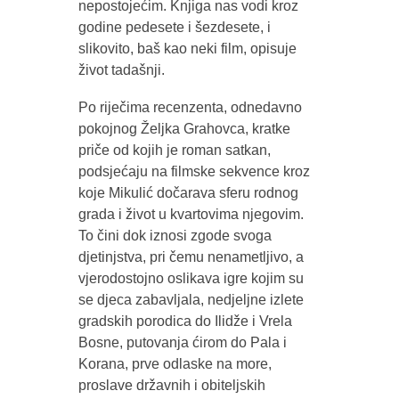
nepostojećim. Knjiga nas vodi kroz
godine pedesete i šezdesete, i
slikovito, baš kao neki film, opisuje
život tadašnji.
Po riječima recenzenta, odnedavno
pokojnog Željka Grahovca, kratke
priče od kojih je roman satkan,
podsjećaju na filmske sekvence kroz
koje Mikulić dočarava sferu rodnog
grada i život u kvartovima njegovim.
To čini dok iznosi zgode svoga
djetinjstva, pri čemu nenametljivo, a
vjerodostojno oslikava igre kojim su
se djeca zabavljala, nedjeljne izlete
gradskih porodica do Ilidže i Vrela
Bosne, putovanja ćirom do Pala i
Korana, prve odlaske na more,
proslave državnih i obiteljskih