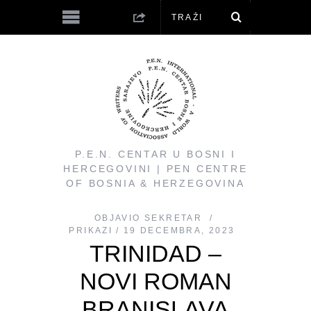
P.E.N. CENTAR U BOSNI I
HERCEGOVINI | PEN CENTRE
OF BOSNIA & HERZEGOVINA
OBJAVIO
SEKRETAR
PRIKAZI
19 DECEMBRA, 2023
TRINIDAD –
NOVI ROMAN
BRANISLAVA