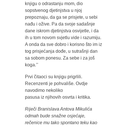
knjigu o odrastanju mom, dio
sopstvenog djetinjstva u njoj
prepoznaju, da ga se prisjete, u sebi
nađu i ožive. Pa da svoje sadašnje
dane iskrom djetinjstva osvijetle, i da
ih u tom novom svjetlu vide i razumiju.
A onda da sve dobro i korisno što im iz
tog prisjećanja dođe, u sutrašnji dan
sa sobom ponesu. Za sebe i za još
koga.’’
Prvi čitaoci su knjigu prigrlili.
Recenzenti je pohvališe. Ovdje
navodimo nekoliko
pasusa iz njihovih osvrta i kritika.
Riječi Branislava Antova Mikulića
odmah bude snažne osjećaje,
rečenice mu tako spontano teku kao