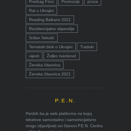
Predrag Finci
Promocije
proza
Rat u Ukrajini
Reading Balkans 2021
Rezidencijalne stipendije
Srđan Sekulić
Tematski blok o Ukrajini
Traduki
vijesti
Željko Ivanković
Ženska čitaonica
Ženska čitaonica 2021
P.E.N.
Penbih.ba je web platforma na kojoj
tekstove samostalno i samoinicijativno
mogu objavljivati svi članovi P.E.N. Centra