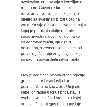
svetkovina, drugovanja s komšijama i
rodbinom. Govori o skromnim
ručkovima i velikom srcu koje ih je
dijelilo sa svakim ko bi zakucao na
vrata. Kazuje o oskudici sveprisutnoj u
kojoj je prebivalo obilje dobrote,
susretljivosti i radosti i o ljudima koji
su dobrotom zračili, nju darivali. I
naknadno, s vremenske distance od
pola stoljeća prepoznaje svjetla koja
su nad njegovim djetinjstvom sjala.
Ovo je neobično pisana autobiografija
gdje se autor često javlja kao
posmatrač, a ne kao akter. Umjesto
sebe, on radije u fokus priča stavlja
osobe s kojima živi i sredinu u kojoj
odrasta, čime njegov roman postaje