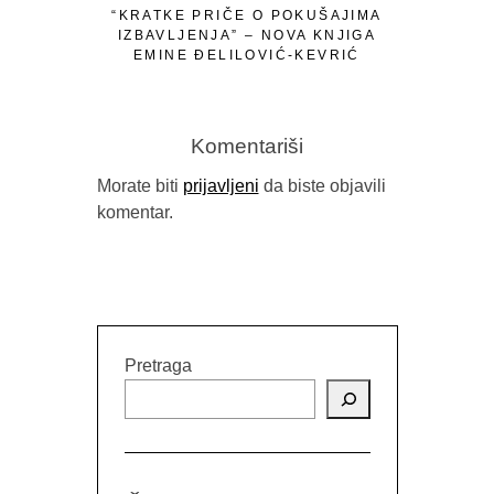
“KRATKE PRIČE O POKUŠAJIMA
IZBAVLJENJA” – NOVA KNJIGA
EMINE ĐELILOVIĆ-KEVRIĆ
Komentariši
Morate biti
prijavljeni
da biste objavili
komentar.
OSVRT NA
RUSK
Pretraga