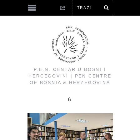
P.E.N. CENTAR U BOSNI I
HERCEGOVINI | PEN CENTRE
OF BOSNIA & HERZEGOVINA
6