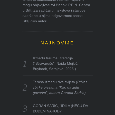
mogu objavljivati svi članovi P.E.N. Centra
u BiH. Za sadržaj tih tekstova i stavove
sadržane u njima odgovornost snose
isključivo autori.
NAJNOVIJE
Između traume i tradicije
(“Stravaruše”, Naida Mujkić,
Buybook, Sarajevo, 2026.)
Terasa između dva svijeta
(Prikaz
zbirke pjesama “Kao da zidu
govorim”, autora Gorana Sarića)
GORAN SARIĆ, “IDILA (NEĆU DA
BUDEM NAROD)”