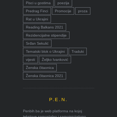
Pisci u gostima
poezija
Predrag Finci
Promocije
proza
Rat u Ukrajini
Reading Balkans 2021
Rezidencijalne stipendije
Srđan Sekulić
Tematski blok o Ukrajini
Traduki
vijesti
Željko Ivanković
Ženska čitaonica
Ženska čitaonica 2021
P.E.N.
Penbih.ba je web platforma na kojoj
tekstove samostalno i samoinicijativno