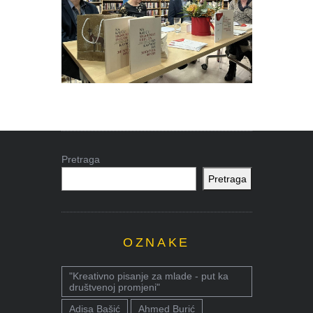
Pretraga
Pretraga
OZNAKE
"Kreativno pisanje za mlade - put ka
društvenoj promjeni"
Adisa Bašić
Ahmed Burić