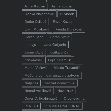
Almin Kaplan
Asmir Kujović
Bjanka Alajbegović
Buybook
Darko Cvijetić
Enver Kazaz
Ervin Mujabašić
Ferida Duraković
Goran Sarić
Goran Simić
Intervju
Ivana Golijanin
Jasmin Agić
Kratka priča
Kritika/esej
Lejla Kalamujić
Marko Vešović
Melida Travančić
Međunarodni dan pisaca u zatvoru
Natječaji
nedžad ibrahimović
Nenad Veličković
Novi Izraz
Omer Ć. Ibrahimagić
O penovcima
PEN BiH
PEN INTERNATIONAL