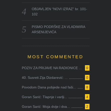
OBJAVLJEN “NOVI IZRAZ” br. 101-
102
PISMO PODRŠKE ZA VLADIMIRA
ARSENIJEVIĆA
MOST COMMENTED
POZIV ZA PRIJAVE NA RADIONICE ...
0
40. Susreti Zija Dizdarević: ...
0
Povodom Dana pobjede nad faši...
8
Goran Sarić: Tlapnje i varlji...
4
Goran Sarić: Moja dvije i dva...
2