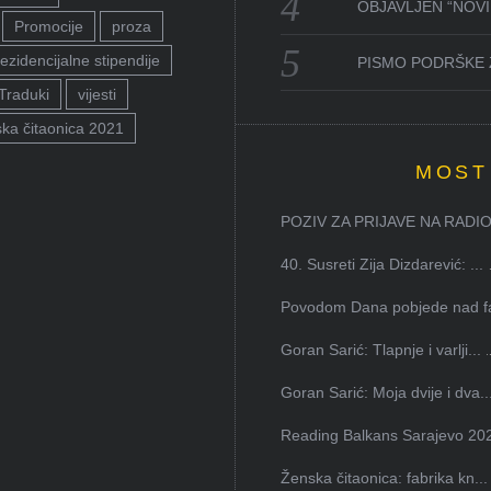
OBJAVLJEN “NOVI 
Promocije
proza
ezidencijalne stipendije
PISMO PODRŠKE 
Traduki
vijesti
ka čitaonica 2021
MOST
POZIV ZA PRIJAVE NA RADION
40. Susreti Zija Dizdarević: ...
Povodom Dana pobjede nad faš
Goran Sarić: Tlapnje i varlji...
Goran Sarić: Moja dvije i dva..
Reading Balkans Sarajevo 202
Ženska čitaonica: fabrika kn...