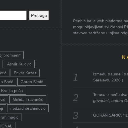
Pretraga
Penbih.ba je web platforma na 
mogu objavljivati svi članovi P
stavove sadržane u njima odgov
oj promjeni"
N
Asmir Kujović
etić
Enver Kazaz
Između traume i tra
Sarajevo, 2026.)
n Sarić
Goran Simić
Kratka priča
Terasa između dva 
vić
Melida Travančić
govorim”, autora G
ji
nedžad ibrahimović
GORAN SARIĆ, “I
brahimagić
TIONAL