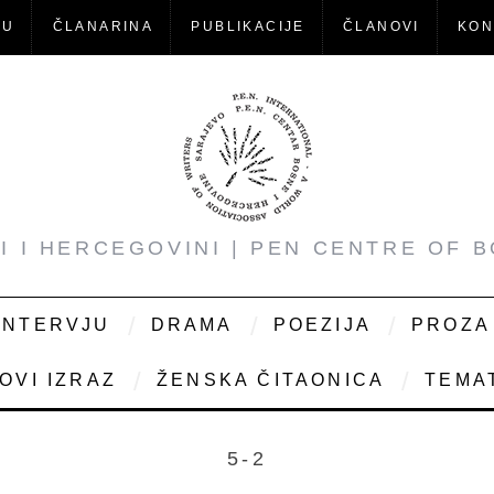
-U
ČLANARINA
PUBLIKACIJE
ČLANOVI
KON
NI I HERCEGOVINI | PEN CENTRE OF 
INTERVJU
DRAMA
POEZIJA
PROZA
OVI IZRAZ
ŽENSKA ČITAONICA
TEMAT
5-2