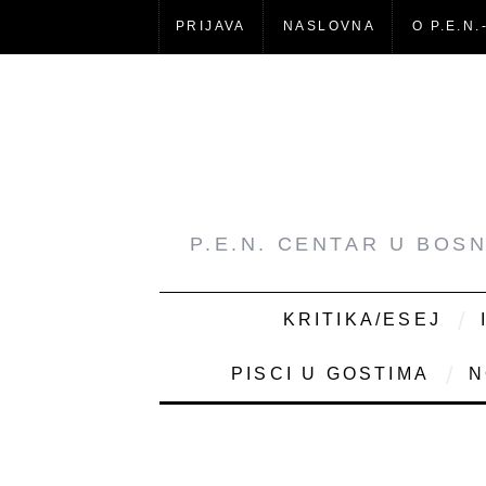
PRIJAVA
NASLOVNA
O P.E.N.
P.E.N. CENTAR U BOS
KRITIKA/ESEJ
PISCI U GOSTIMA
N