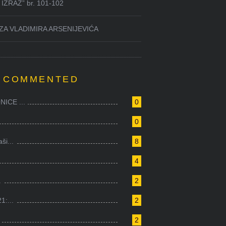
IZRAZ” br. 101-102
ZA VLADIMIRA ARSENIJEVIĆA
 COMMENTED
ICE ...
0
0
i...
8
4
.
2
1:...
2
2