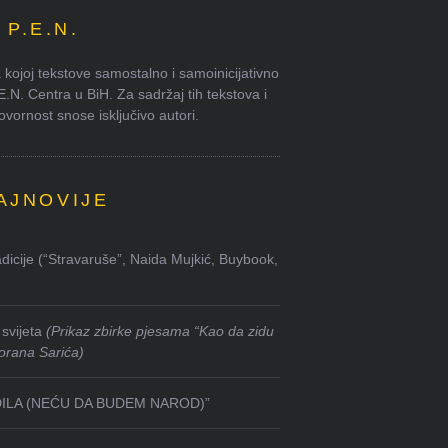
P.E.N.
kojoj tekstove samostalno i samoinicijativno
.E.N. Centra u BiH. Za sadržaj tih tekstova i
ornost snose isključivo autori.
AJNOVIJE
dicije (“Stravaruše”, Naida Mujkić, Buybook,
svijeta
(Prikaz zbirke pjesama “Kao da zidu
orana Sarića)
DILA (NEĆU DA BUDEM NAROD)”