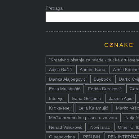
Pretraga
OZNAKE
"Kreativno pisanje za mlade - put ka društven
Adisa Bašić
Ahmed Burić
Almin Kaplan
Bjanka Alajbegović
Buybook
Darko Cvij
Ervin Mujabašić
Ferida Duraković
Gora
Intervju
Ivana Golijanin
Jasmin Agić
Kritika/esej
Lejla Kalamujić
Marko Vešo
Međunarodni dan pisaca u zatvoru
Natječa
Nenad Veličković
Novi Izraz
Omer Ć. I
O penovcima
PEN BiH
PEN INTERNA