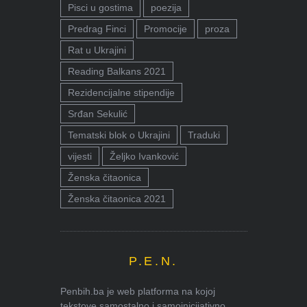
Pisci u gostima
poezija
Predrag Finci
Promocije
proza
Rat u Ukrajini
Reading Balkans 2021
Rezidencijalne stipendije
Srđan Sekulić
Tematski blok o Ukrajini
Traduki
vijesti
Željko Ivanković
Ženska čitaonica
Ženska čitaonica 2021
P.E.N.
Penbih.ba je web platforma na kojoj
tekstove samostalno i samoinicijativno