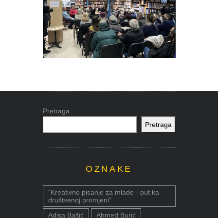
Pretraga
Pretraga
OZNAKE
"Kreativno pisanje za mlade - put ka
društvenoj promjeni"
Adisa Bašić
Ahmed Burić