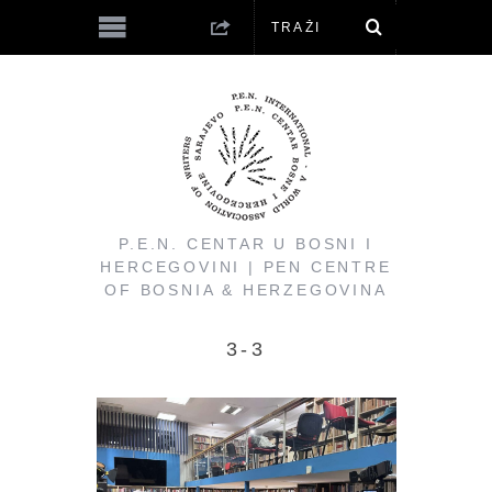
P.E.N. CENTAR U BOSNI I
HERCEGOVINI | PEN CENTRE
OF BOSNIA & HERZEGOVINA
3-3