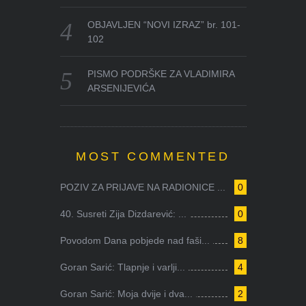
OBJAVLJEN “NOVI IZRAZ” br. 101-
102
PISMO PODRŠKE ZA VLADIMIRA
ARSENIJEVIĆA
MOST COMMENTED
POZIV ZA PRIJAVE NA RADIONICE ...
0
40. Susreti Zija Dizdarević: ...
0
Povodom Dana pobjede nad faši...
8
Goran Sarić: Tlapnje i varlji...
4
Goran Sarić: Moja dvije i dva...
2