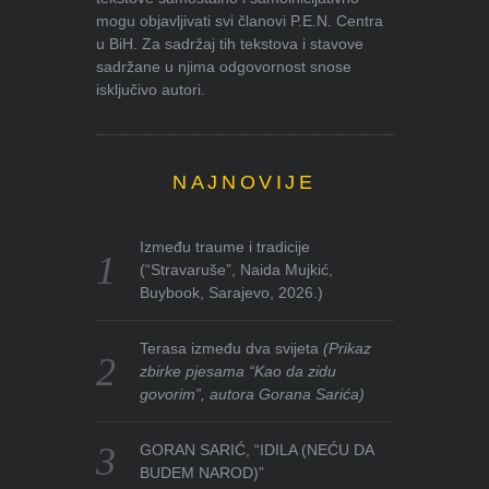
mogu objavljivati svi članovi P.E.N. Centra
u BiH. Za sadržaj tih tekstova i stavove
sadržane u njima odgovornost snose
isključivo autori.
NAJNOVIJE
Između traume i tradicije
(“Stravaruše”, Naida Mujkić,
Buybook, Sarajevo, 2026.)
Terasa između dva svijeta
(Prikaz
zbirke pjesama “Kao da zidu
govorim”, autora Gorana Sarića)
GORAN SARIĆ, “IDILA (NEĆU DA
BUDEM NAROD)”