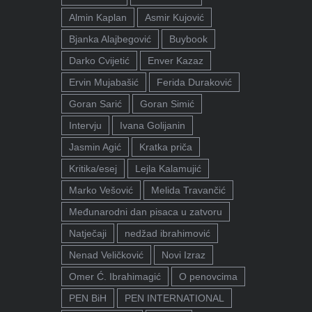
Almin Kaplan
Asmir Kujović
Bjanka Alajbegović
Buybook
Darko Cvijetić
Enver Kazaz
Ervin Mujabašić
Ferida Duraković
Goran Sarić
Goran Simić
Intervju
Ivana Golijanin
Jasmin Agić
Kratka priča
Kritika/esej
Lejla Kalamujić
Marko Vešović
Melida Travančić
Međunarodni dan pisaca u zatvoru
Natječaji
nedžad ibrahimović
Nenad Veličković
Novi Izraz
Omer Ć. Ibrahimagić
O penovcima
PEN BiH
PEN INTERNATIONAL