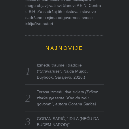
mogu objavljivati svi članovi P.E.N. Centra
u BiH. Za sadržaj tih tekstova i stavove
sadržane u njima odgovornost snose
isključivo autori.
NAJNOVIJE
Između traume i tradicije
(“Stravaruše”, Naida Mujkić,
Buybook, Sarajevo, 2026.)
Terasa između dva svijeta
(Prikaz
zbirke pjesama “Kao da zidu
govorim”, autora Gorana Sarića)
GORAN SARIĆ, “IDILA (NEĆU DA
BUDEM NAROD)”