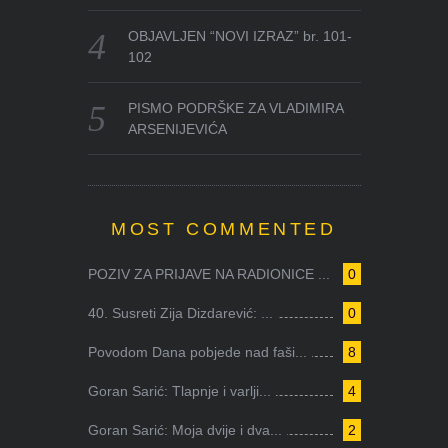
OBJAVLJEN “NOVI IZRAZ” br. 101-
102
PISMO PODRŠKE ZA VLADIMIRA
ARSENIJEVIĆA
MOST COMMENTED
POZIV ZA PRIJAVE NA RADIONICE ...
0
40. Susreti Zija Dizdarević: ...
0
Povodom Dana pobjede nad faši...
8
Goran Sarić: Tlapnje i varlji...
4
Goran Sarić: Moja dvije i dva...
2