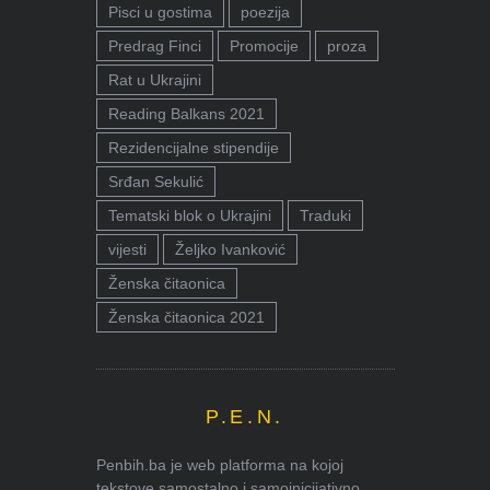
Pisci u gostima
poezija
Predrag Finci
Promocije
proza
Rat u Ukrajini
Reading Balkans 2021
Rezidencijalne stipendije
Srđan Sekulić
Tematski blok o Ukrajini
Traduki
vijesti
Željko Ivanković
Ženska čitaonica
Ženska čitaonica 2021
P.E.N.
Penbih.ba je web platforma na kojoj
tekstove samostalno i samoinicijativno