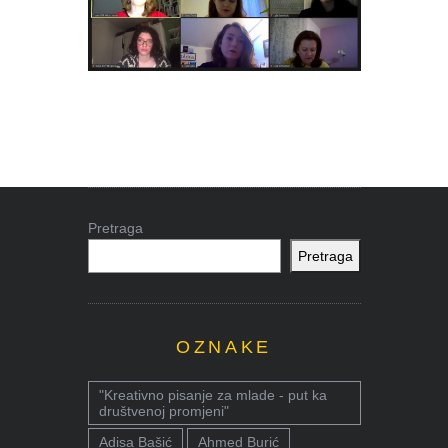
Pretraga
Pretraga
OZNAKE
"Kreativno pisanje za mlade - put ka
društvenoj promjeni"
Adisa Bašić
Ahmed Burić