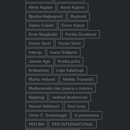
Almin Kaplan
Asmir Kujović
Bjanka Alajbegović
Buybook
Darko Cvijetić
Enver Kazaz
Ervin Mujabašić
Ferida Duraković
Goran Sarić
Goran Simić
Intervju
Ivana Golijanin
Jasmin Agić
Kratka priča
Kritika/esej
Lejla Kalamujić
Marko Vešović
Melida Travančić
Međunarodni dan pisaca u zatvoru
Natječaji
nedžad ibrahimović
Nenad Veličković
Novi Izraz
Omer Ć. Ibrahimagić
O penovcima
PEN BiH
PEN INTERNATIONAL