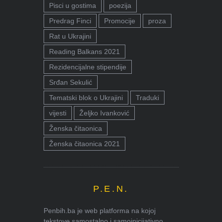
Pisci u gostima
poezija
Predrag Finci
Promocije
proza
Rat u Ukrajini
Reading Balkans 2021
Rezidencijalne stipendije
Srđan Sekulić
Tematski blok o Ukrajini
Traduki
vijesti
Željko Ivanković
Ženska čitaonica
Ženska čitaonica 2021
P.E.N.
Penbih.ba je web platforma na kojoj
tekstove samostalno i samoinicijativno