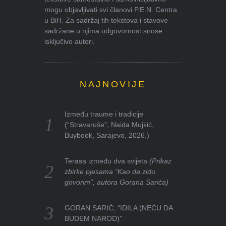
mogu objavljivati svi članovi P.E.N. Centra
u BiH. Za sadržaj tih tekstova i stavove
sadržane u njima odgovornost snose
isključivo autori.
NAJNOVIJE
Između traume i tradicije
(“Stravaruše”, Naida Mujkić,
Buybook, Sarajevo, 2026.)
Terasa između dva svijeta
(Prikaz
zbirke pjesama “Kao da zidu
govorim”, autora Gorana Sarića)
GORAN SARIĆ, “IDILA (NEĆU DA
BUDEM NAROD)”