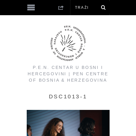
P.E.N. CENTAR U BOSNI I
HERCEGOVINI | PEN CENTRE
OF BOSNIA & HERZEGOVINA
DSC1013-1