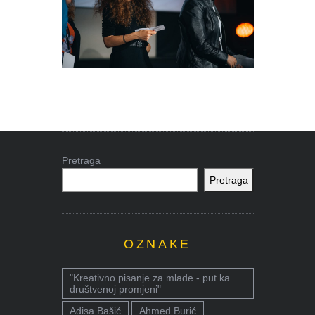
Pretraga
Pretraga
OZNAKE
"Kreativno pisanje za mlade - put ka
društvenoj promjeni"
Adisa Bašić
Ahmed Burić