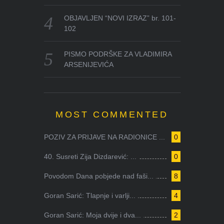
OBJAVLJEN “NOVI IZRAZ” br. 101-
102
PISMO PODRŠKE ZA VLADIMIRA
ARSENIJEVIĆA
MOST COMMENTED
POZIV ZA PRIJAVE NA RADIONICE ...
0
40. Susreti Zija Dizdarević: ...
0
Povodom Dana pobjede nad faši...
8
Goran Sarić: Tlapnje i varlji...
4
Goran Sarić: Moja dvije i dva...
2