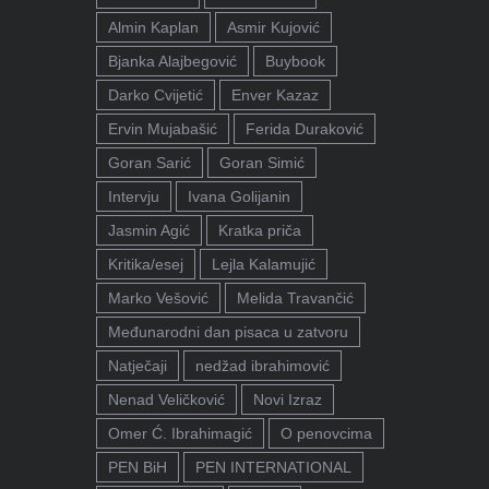
Almin Kaplan
Asmir Kujović
Bjanka Alajbegović
Buybook
Darko Cvijetić
Enver Kazaz
Ervin Mujabašić
Ferida Duraković
Goran Sarić
Goran Simić
Intervju
Ivana Golijanin
Jasmin Agić
Kratka priča
Kritika/esej
Lejla Kalamujić
Marko Vešović
Melida Travančić
Međunarodni dan pisaca u zatvoru
Natječaji
nedžad ibrahimović
Nenad Veličković
Novi Izraz
Omer Ć. Ibrahimagić
O penovcima
PEN BiH
PEN INTERNATIONAL