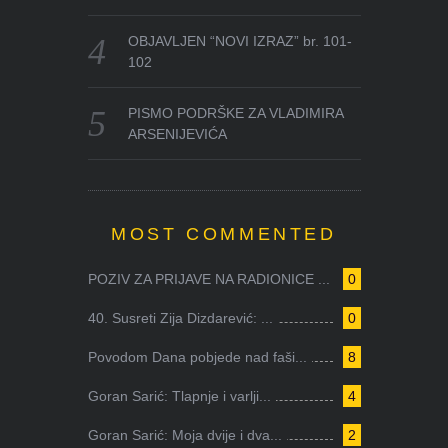
OBJAVLJEN “NOVI IZRAZ” br. 101-
102
PISMO PODRŠKE ZA VLADIMIRA
ARSENIJEVIĆA
MOST COMMENTED
POZIV ZA PRIJAVE NA RADIONICE ...
0
40. Susreti Zija Dizdarević: ...
0
Povodom Dana pobjede nad faši...
8
Goran Sarić: Tlapnje i varlji...
4
Goran Sarić: Moja dvije i dva...
2