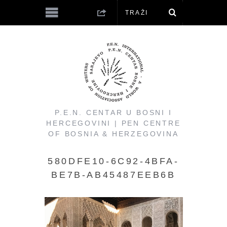
P.E.N. CENTAR U BOSNI I
HERCEGOVINI | PEN CENTRE
OF BOSNIA & HERZEGOVINA
580DFE10-6C92-4BFA-
BE7B-AB45487EEB6B