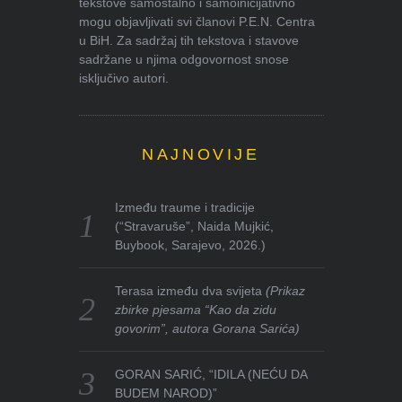
tekstove samostalno i samoinicijativno
mogu objavljivati svi članovi P.E.N. Centra
u BiH. Za sadržaj tih tekstova i stavove
sadržane u njima odgovornost snose
isključivo autori.
NAJNOVIJE
Između traume i tradicije
(“Stravaruše”, Naida Mujkić,
Buybook, Sarajevo, 2026.)
Terasa između dva svijeta
(Prikaz
zbirke pjesama “Kao da zidu
govorim”, autora Gorana Sarića)
GORAN SARIĆ, “IDILA (NEĆU DA
BUDEM NAROD)”