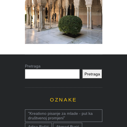
Pretraga
Pretraga
OZNAKE
"Kreativno pisanje za mlade - put ka
društvenoj promjeni"
Adisa Bašić
Ahmed Burić