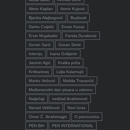
Almin Kaplan
Asmir Kujović
Bjanka Alajbegović
Buybook
Darko Cvijetić
Enver Kazaz
Ervin Mujabašić
Ferida Duraković
Goran Sarić
Goran Simić
Intervju
Ivana Golijanin
Jasmin Agić
Kratka priča
Kritika/esej
Lejla Kalamujić
Marko Vešović
Melida Travančić
Međunarodni dan pisaca u zatvoru
Natječaji
nedžad ibrahimović
Nenad Veličković
Novi Izraz
Omer Ć. Ibrahimagić
O penovcima
PEN BiH
PEN INTERNATIONAL