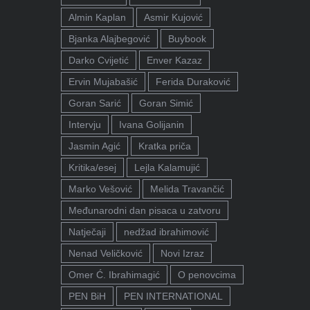
Almin Kaplan
Asmir Kujović
Bjanka Alajbegović
Buybook
Darko Cvijetić
Enver Kazaz
Ervin Mujabašić
Ferida Duraković
Goran Sarić
Goran Simić
Intervju
Ivana Golijanin
Jasmin Agić
Kratka priča
Kritika/esej
Lejla Kalamujić
Marko Vešović
Melida Travančić
Međunarodni dan pisaca u zatvoru
Natječaji
nedžad ibrahimović
Nenad Veličković
Novi Izraz
Omer Ć. Ibrahimagić
O penovcima
PEN BiH
PEN INTERNATIONAL