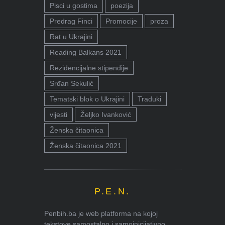
Pisci u gostima
poezija
Predrag Finci
Promocije
proza
Rat u Ukrajini
Reading Balkans 2021
Rezidencijalne stipendije
Srđan Sekulić
Tematski blok o Ukrajini
Traduki
vijesti
Željko Ivanković
Ženska čitaonica
Ženska čitaonica 2021
P.E.N.
Penbih.ba je web platforma na kojoj
tekstove samostalno i samoinicijativno