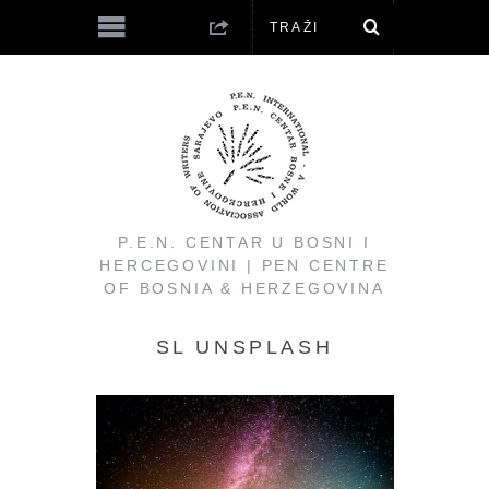
P.E.N. CENTAR U BOSNI I
HERCEGOVINI | PEN CENTRE
OF BOSNIA & HERZEGOVINA
SL UNSPLASH