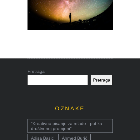
Pretraga
Pretraga
OZNAKE
"Kreativno pisanje za mlade - put ka
društvenoj promjeni"
Adisa Bašić
Ahmed Burić