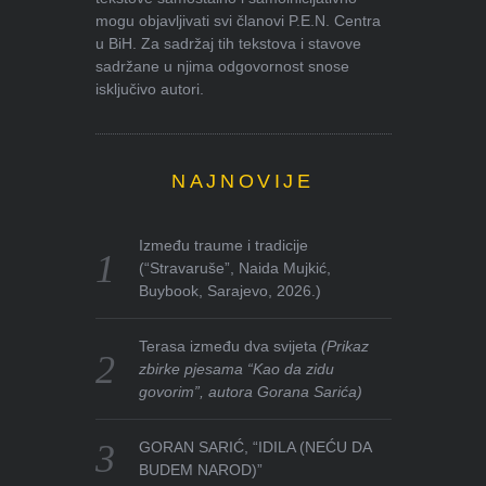
mogu objavljivati svi članovi P.E.N. Centra
u BiH. Za sadržaj tih tekstova i stavove
sadržane u njima odgovornost snose
isključivo autori.
NAJNOVIJE
Između traume i tradicije
(“Stravaruše”, Naida Mujkić,
Buybook, Sarajevo, 2026.)
Terasa između dva svijeta
(Prikaz
zbirke pjesama “Kao da zidu
govorim”, autora Gorana Sarića)
GORAN SARIĆ, “IDILA (NEĆU DA
BUDEM NAROD)”