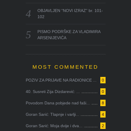
OBJAVLJEN “NOVI IZRAZ” br. 101-
102
PISMO PODRŠKE ZA VLADIMIRA
ARSENIJEVIĆA
MOST COMMENTED
POZIV ZA PRIJAVE NA RADIONICE ...
0
40. Susreti Zija Dizdarević: ...
0
Povodom Dana pobjede nad faši...
8
Goran Sarić: Tlapnje i varlji...
4
Goran Sarić: Moja dvije i dva...
2